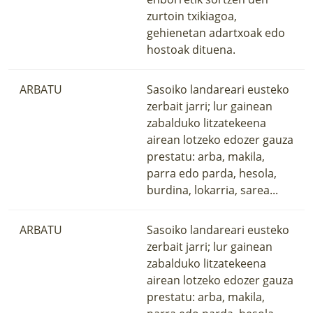
zurtoin txikiagoa,
gehienetan adartxoak edo
hostoak dituena.
ARBATU
Sasoiko landareari eusteko
zerbait jarri; lur gainean
zabalduko litzatekeena
airean lotzeko edozer gauza
prestatu: arba, makila,
parra edo parda, hesola,
burdina, lokarria, sarea...
ARBATU
Sasoiko landareari eusteko
zerbait jarri; lur gainean
zabalduko litzatekeena
airean lotzeko edozer gauza
prestatu: arba, makila,