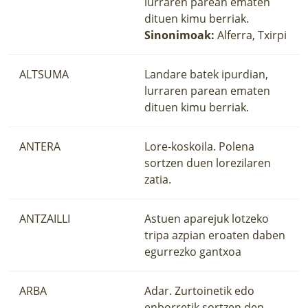
lurraren parean ematen
dituen kimu berriak.
Sinonimoak:
Alferra, Txirpi
ALTSUMA
Landare batek ipurdian,
lurraren parean ematen
dituen kimu berriak.
ANTERA
Lore-koskoila. Polena
sortzen duen lorezilaren
zatia.
ANTZAILLI
Astuen aparejuk lotzeko
tripa azpian eroaten daben
egurrezko gantxoa
ARBA
Adar. Zurtoinetik edo
enborretik sortzen den