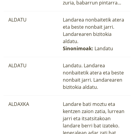
zuria, babarrun pintarra...
ALDATU
Landarea nonbaitetik atera
eta beste nonbait jarri.
Landarearen bizitokia
aldatu.
Sinonimoak:
Landatu
ALDATU
Landatu. Landarea
nonbaitetik atera eta beste
nonbait jarri. Landarearen
bizitokia aldatu.
ALDAXKA
Landare bati moztu eta
kentzen zaion zatia, lurrean
jarri eta itsatsitakoan
landare berri bat izateko.
Jeneralean adar zati bat