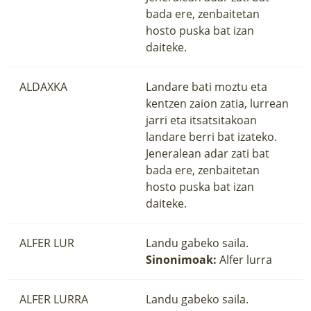
bada ere, zenbaitetan
hosto puska bat izan
daiteke.
ALDAXKA
Landare bati moztu eta
kentzen zaion zatia, lurrean
jarri eta itsatsitakoan
landare berri bat izateko.
Jeneralean adar zati bat
bada ere, zenbaitetan
hosto puska bat izan
daiteke.
ALFER LUR
Landu gabeko saila.
Sinonimoak:
Alfer lurra
ALFER LURRA
Landu gabeko saila.