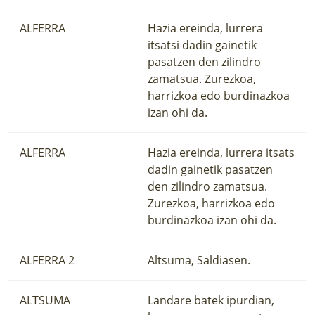
ALFERRA
Hazia ereinda, lurrera
itsatsi dadin gainetik
pasatzen den zilindro
zamatsua. Zurezkoa,
harrizkoa edo burdinazkoa
izan ohi da.
ALFERRA
Hazia ereinda, lurrera itsats
dadin gainetik pasatzen
den zilindro zamatsua.
Zurezkoa, harrizkoa edo
burdinazkoa izan ohi da.
ALFERRA 2
Altsuma, Saldiasen.
ALTSUMA
Landare batek ipurdian,