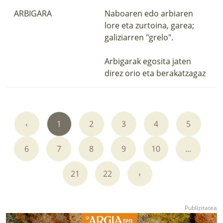
ARBIGARA
Naboaren edo arbiaren
lore eta zurtoina, garea;
galiziarren "grelo".
Arbigarak egosita jaten
direz orio eta berakatzagaz
‹
1
2
3
4
5
6
7
8
9
10
...
21
22
›