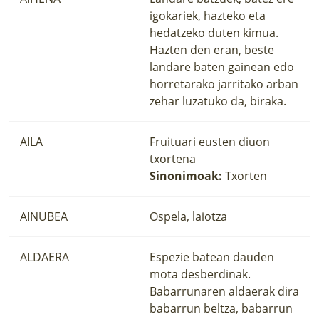
igokariek, hazteko eta
hedatzeko duten kimua.
Hazten den eran, beste
landare baten gainean edo
horretarako jarritako arban
zehar luzatuko da, biraka.
AILA
Fruituari eusten diuon
txortena
Sinonimoak:
Txorten
AINUBEA
Ospela, laiotza
ALDAERA
Espezie batean dauden
mota desberdinak.
Babarrunaren aldaerak dira
babarrun beltza, babarrun