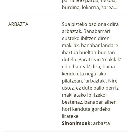
parra edo parda, hesola,
burdina, lokarria, sarea...
ARBAZTA
Sua pizteko oso onak dira
arbaztak. Banabarrari
eusteko ibiltzen diren
makilak, banabar landare
ihartua bueltan-bueltan
dutela. Baratzean 'makilak'
edo 'habeak' dira, baina
kendu eta negurako
pilatzean, 'arbaztak'. Nire
ustez, ez dute balio berriz
makilatako ibiltzeko;
bestenaz, banabar aihen
hori kenduta gordeko
lirateke.
Sinonimoak:
arbazta