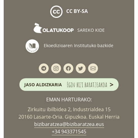
CC BY-SA
SAREKO KIDE
Ekoedizioaren Institutuko bazkide
>
Egin bizi baratzeakoa
JASO ALDIZKARIA
EMAN HARTURAKO:
Zirkuitu ibilbidea 2, Industrialdea 15
20160 Lasarte-Oria. Gipuzkoa. Euskal Herria
bizibaratzea@bizibaratzea.eus
+34 943371545