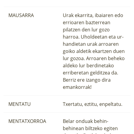
MAUSARRA
Urak ekarrita, ibaiaren edo
errioaren bazterrean
pilatzen den lur gozo
harroa. Uholdeetan eta ur-
handietan urak arroaren
goiko aldetik ekartzen duen
lur gozoa. Arroaren beheko
aldeko lur berdinetako
erriberetan gelditzea da.
Berriz ere izango dira
emankorrak!
MENTATU
Txertatu, eztitu, enpeltatu.
MENTATXORROA
Belar onduak behin-
behinean biltzeko egiten