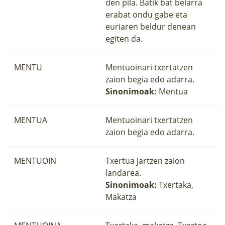
den pila. Batik bat belarra
erabat ondu gabe eta
euriaren beldur denean
egiten da.
MENTU
Mentuoinari txertatzen
zaion begia edo adarra.
Sinonimoak:
Mentua
MENTUA
Mentuoinari txertatzen
zaion begia edo adarra.
MENTUOIN
Txertua jartzen zaion
landarea.
Sinonimoak:
Txertaka,
Makatza