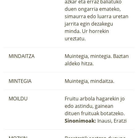
azkar eta erraz baliatuko
duen ongarria emateko,
simaurra edo luarra uretan
jarrita egin dezakegu
minda. Ur horrekin
ureztatu.
MINDAITZA
Muintegia, mintegia. Baztan
aldeko hitza.
MINTEGIA
Muintegia, mindaitza.
MOILDU
Fruitu arbola hagarekin jo
edo astindu, gainean
dituen fruituak botatzeko.
Sinonimoak:
Inausi, Eratzi