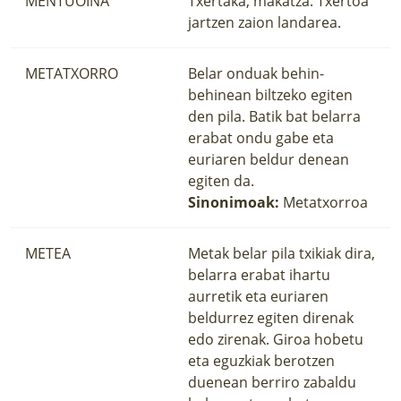
MENTUOINA
Txertaka, makatza. Txertoa
jartzen zaion landarea.
METATXORRO
Belar onduak behin-
behinean biltzeko egiten
den pila. Batik bat belarra
erabat ondu gabe eta
euriaren beldur denean
egiten da.
Sinonimoak:
Metatxorroa
METEA
Metak belar pila txikiak dira,
belarra erabat ihartu
aurretik eta euriaren
beldurrez egiten direnak
edo zirenak. Giroa hobetu
eta eguzkiak berotzen
duenean berriro zabaldu