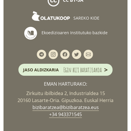
CC BY-SA
SAREKO KIDE
Ekoedizioaren Institutuko bazkide
>
Egin bizi baratzeakoa
JASO ALDIZKARIA
EMAN HARTURAKO:
Zirkuitu ibilbidea 2, Industrialdea 15
20160 Lasarte-Oria. Gipuzkoa. Euskal Herria
bizibaratzea@bizibaratzea.eus
+34 943371545