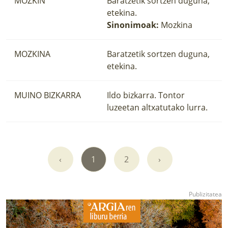
MOZKIN
Baratzetik sortzen duguna,
etekina.
Sinonimoak:
Mozkina
MOZKINA
Baratzetik sortzen duguna,
etekina.
MUINO BIZKARRA
Ildo bizkarra. Tontor
luzeetan altxatutako lurra.
‹
1
2
›