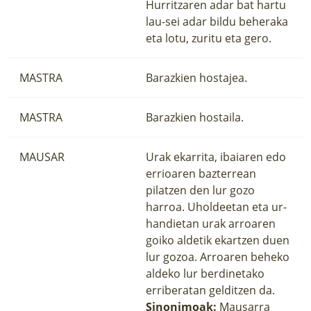
Hurritzaren adar bat hartu
lau-sei adar bildu beheraka
eta lotu, zuritu eta gero.
MASTRA
Barazkien hostajea.
MASTRA
Barazkien hostaila.
MAUSAR
Urak ekarrita, ibaiaren edo
errioaren bazterrean
pilatzen den lur gozo
harroa. Uholdeetan eta ur-
handietan urak arroaren
goiko aldetik ekartzen duen
lur gozoa. Arroaren beheko
aldeko lur berdinetako
erriberatan gelditzen da.
Sinonimoak:
Mausarra