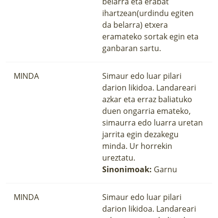
belarra eta erabat
ihartzean(urdindu egiten
da belarra) etxera
eramateko sortak egin eta
ganbaran sartu.
MINDA
Simaur edo luar pilari
darion likidoa. Landareari
azkar eta erraz baliatuko
duen ongarria emateko,
simaurra edo luarra uretan
jarrita egin dezakegu
minda. Ur horrekin
ureztatu.
Sinonimoak:
Garnu
MINDA
Simaur edo luar pilari
darion likidoa. Landareari