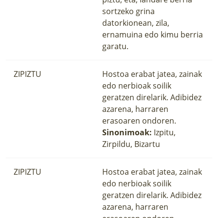
sortzeko grina
datorkionean, zila,
ernamuina edo kimu berria
garatu.
ZIPIZTU
Hostoa erabat jatea, zainak
edo nerbioak soilik
geratzen direlarik. Adibidez
azarena, harraren
erasoaren ondoren.
Sinonimoak:
Izpitu,
Zirpildu, Bizartu
ZIPIZTU
Hostoa erabat jatea, zainak
edo nerbioak soilik
geratzen direlarik. Adibidez
azarena, harraren