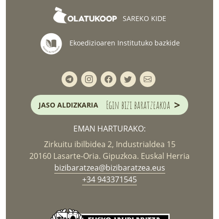
SAREKO KIDE
Ekoedizioaren Institutuko bazkide
>
Egin bizi baratzeakoa
JASO ALDIZKARIA
EMAN HARTURAKO:
Zirkuitu ibilbidea 2, Industrialdea 15
20160 Lasarte-Oria. Gipuzkoa. Euskal Herria
bizibaratzea@bizibaratzea.eus
+34 943371545