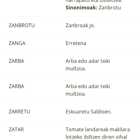
Sinonimoak:
Zanbrotu
ZANBROTU
Zanbroak jo.
ZANGA
Erretena
ZARBA
Arba edo adar txiki
multzoa.
ZARBA
Arba edo adar txiki
multzoa.
ZARRETU
Eskuaretu Saldisen.
ZATAR
Tomate landareak makilara
lotzeko ibiltzen diren oihal