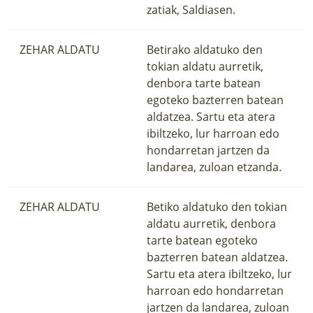
zatiak, Saldiasen.
ZEHAR ALDATU
Betirako aldatuko den
tokian aldatu aurretik,
denbora tarte batean
egoteko bazterren batean
aldatzea. Sartu eta atera
ibiltzeko, lur harroan edo
hondarretan jartzen da
landarea, zuloan etzanda.
ZEHAR ALDATU
Betiko aldatuko den tokian
aldatu aurretik, denbora
tarte batean egoteko
bazterren batean aldatzea.
Sartu eta atera ibiltzeko, lur
harroan edo hondarretan
jartzen da landarea, zuloan