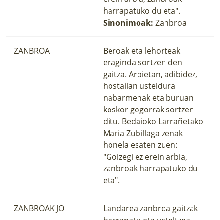
harrapatuko du eta".
Sinonimoak:
Zanbroa
ZANBROA
Beroak eta lehorteak
eraginda sortzen den
gaitza. Arbietan, adibidez,
hostailan usteldura
nabarmenak eta buruan
koskor gogorrak sortzen
ditu. Bedaioko Larrañetako
Maria Zubillaga zenak
honela esaten zuen:
"Goizegi ez erein arbia,
zanbroak harrapatuko du
eta".
ZANBROAK JO
Landarea zanbroa gaitzak
harrapatu eta usteltzea.