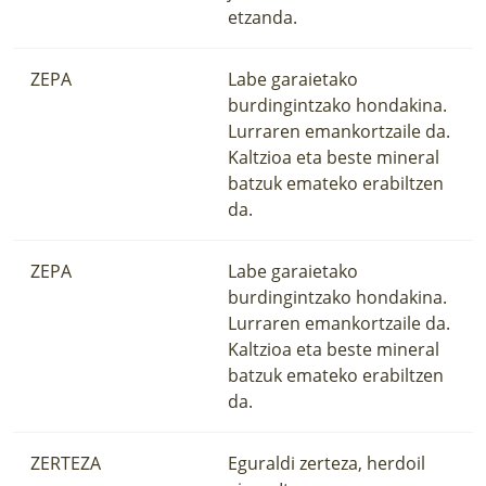
etzanda.
ZEPA
Labe garaietako
burdingintzako hondakina.
Lurraren emankortzaile da.
Kaltzioa eta beste mineral
batzuk emateko erabiltzen
da.
ZEPA
Labe garaietako
burdingintzako hondakina.
Lurraren emankortzaile da.
Kaltzioa eta beste mineral
batzuk emateko erabiltzen
da.
ZERTEZA
Eguraldi zerteza, herdoil