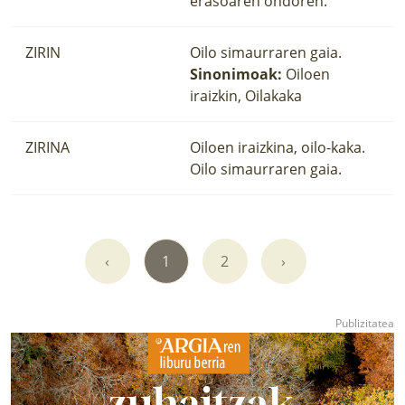
erasoaren ondoren.
ZIRIN
Oilo simaurraren gaia.
Sinonimoak:
Oiloen
iraizkin, Oilakaka
ZIRINA
Oiloen iraizkina, oilo-kaka.
Oilo simaurraren gaia.
‹
1
2
›