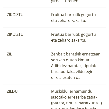
giroa. Iturenen.
ZIKOIZTU
Fruitua barrutik gogortu
eta zeharo zakartu.
ZIKOIZTU
Fruitua barrutik gogortu
eta zeharo zakartu.
ZIL
Zenbait barazkik ernatzean
sortzen duten kimua.
Adibidez patatak, tipulak,
baratxuriak... zildu egin
direla esaten da.
ZILDU
Muskildu, ernamuindu.
Jasotako erreserba zatiak
(patata, tipula, baratxuria...)
piztu, eta, landare berria