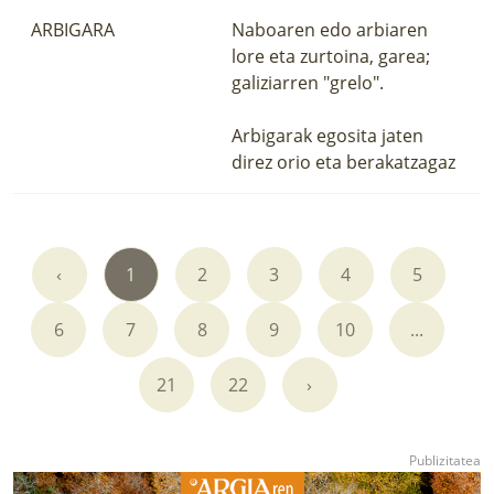
ARBIGARA
Naboaren edo arbiaren
lore eta zurtoina, garea;
galiziarren "grelo".
Arbigarak egosita jaten
direz orio eta berakatzagaz
‹
1
2
3
4
5
6
7
8
9
10
...
21
22
›