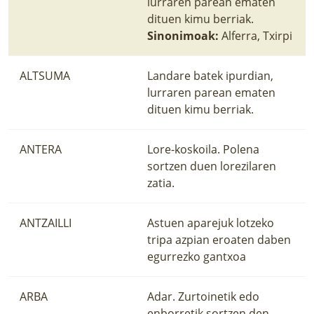
lurraren parean ematen
dituen kimu berriak.
Sinonimoak:
Alferra, Txirpi
ALTSUMA
Landare batek ipurdian,
lurraren parean ematen
dituen kimu berriak.
ANTERA
Lore-koskoila. Polena
sortzen duen lorezilaren
zatia.
ANTZAILLI
Astuen aparejuk lotzeko
tripa azpian eroaten daben
egurrezko gantxoa
ARBA
Adar. Zurtoinetik edo
enborretik sortzen den