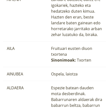
igokariek, hazteko eta
hedatzeko duten kimua.
Hazten den eran, beste
landare baten gainean edo
horretarako jarritako arban
zehar luzatuko da, biraka.
AILA
Fruituari eusten diuon
txortena
Sinonimoak:
Txorten
AINUBEA
Ospela, laiotza
ALDAERA
Espezie batean dauden
mota desberdinak.
Babarrunaren aldaerak dira
babarrun beltza, babarrun