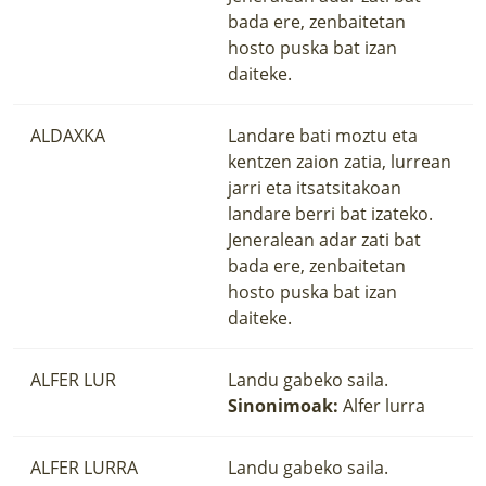
bada ere, zenbaitetan
hosto puska bat izan
daiteke.
ALDAXKA
Landare bati moztu eta
kentzen zaion zatia, lurrean
jarri eta itsatsitakoan
landare berri bat izateko.
Jeneralean adar zati bat
bada ere, zenbaitetan
hosto puska bat izan
daiteke.
ALFER LUR
Landu gabeko saila.
Sinonimoak:
Alfer lurra
ALFER LURRA
Landu gabeko saila.