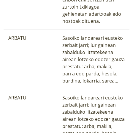
zurtoin txikiagoa,
gehienetan adartxoak edo
hostoak dituena.
ARBATU
Sasoiko landareari eusteko
zerbait jarri; lur gainean
zabalduko litzatekeena
airean lotzeko edozer gauza
prestatu: arba, makila,
parra edo parda, hesola,
burdina, lokarria, sarea...
ARBATU
Sasoiko landareari eusteko
zerbait jarri; lur gainean
zabalduko litzatekeena
airean lotzeko edozer gauza
prestatu: arba, makila,