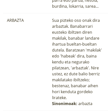
parra edo parda, hesola,
burdina, lokarria, sarea...
ARBAZTA
Sua pizteko oso onak dira
arbaztak. Banabarrari
eusteko ibiltzen diren
makilak, banabar landare
ihartua bueltan-bueltan
dutela. Baratzean 'makilak'
edo 'habeak' dira, baina
kendu eta negurako
pilatzean, 'arbaztak'. Nire
ustez, ez dute balio berriz
makilatako ibiltzeko;
bestenaz, banabar aihen
hori kenduta gordeko
lirateke.
Sinonimoak:
arbazta