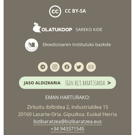
CC BY-SA
SAREKO KIDE
Ekoedizioaren Institutuko bazkide
>
Egin bizi baratzeakoa
JASO ALDIZKARIA
EMAN HARTURAKO:
Zirkuitu ibilbidea 2, Industrialdea 15
20160 Lasarte-Oria. Gipuzkoa. Euskal Herria
bizibaratzea@bizibaratzea.eus
+34 943371545