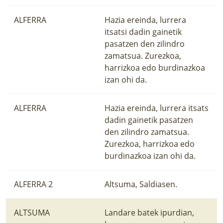
ALFERRA
Hazia ereinda, lurrera
itsatsi dadin gainetik
pasatzen den zilindro
zamatsua. Zurezkoa,
harrizkoa edo burdinazkoa
izan ohi da.
ALFERRA
Hazia ereinda, lurrera itsats
dadin gainetik pasatzen
den zilindro zamatsua.
Zurezkoa, harrizkoa edo
burdinazkoa izan ohi da.
ALFERRA 2
Altsuma, Saldiasen.
ALTSUMA
Landare batek ipurdian,