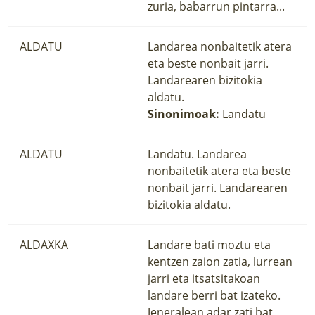
zuria, babarrun pintarra...
ALDATU
Landarea nonbaitetik atera
eta beste nonbait jarri.
Landarearen bizitokia
aldatu.
Sinonimoak:
Landatu
ALDATU
Landatu. Landarea
nonbaitetik atera eta beste
nonbait jarri. Landarearen
bizitokia aldatu.
ALDAXKA
Landare bati moztu eta
kentzen zaion zatia, lurrean
jarri eta itsatsitakoan
landare berri bat izateko.
Jeneralean adar zati bat