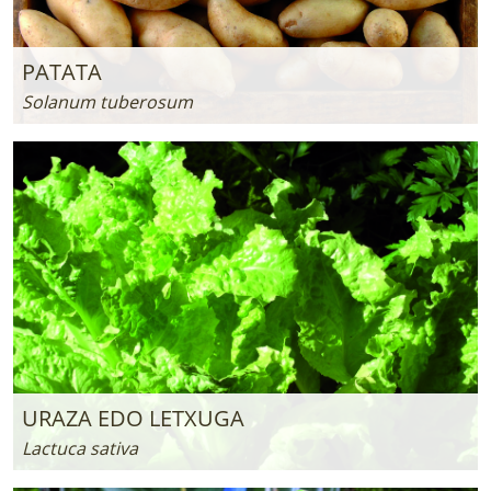
LURRAREN AGENDA
PATATA
AZOKA
Solanum tuberosum
URAZA EDO LETXUGA
Lactuca sativa