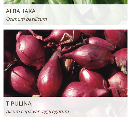
ALBAHAKA
Ocimum basilicum
TIPULINA
Allium cepa var. aggregatum