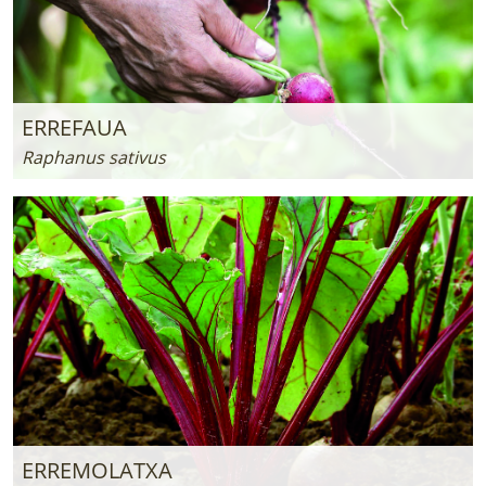
ERREFAUA
Raphanus sativus
ERREMOLATXA