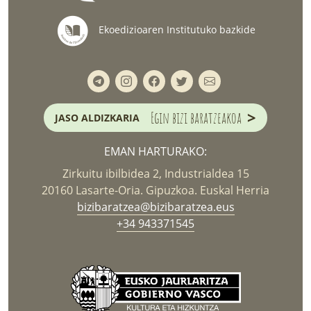
Ekoedizioaren Institutuko bazkide
>
Egin bizi baratzeakoa
JASO ALDIZKARIA
EMAN HARTURAKO:
Zirkuitu ibilbidea 2, Industrialdea 15
20160 Lasarte-Oria. Gipuzkoa. Euskal Herria
bizibaratzea@bizibaratzea.eus
+34 943371545