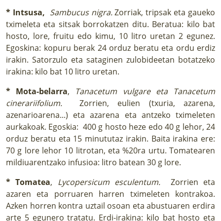
* Intsusa,
Sambucus nigra.
Zorriak, tripsak eta gaueko
tximeleta eta sitsak borrokatzen ditu. Beratua: kilo bat
hosto, lore, fruitu edo kimu, 10 litro uretan 2 egunez.
Egoskina: kopuru berak 24 orduz beratu eta ordu erdiz
irakin. Satorzulo eta sataginen zulobideetan botatzeko
irakina: kilo bat 10 litro uretan.
* Mota-belarra
,
Tanacetum vulgare eta Tanacetum
cinerariifolium.
Zorrien, eulien (txuria, azarena,
azenarioarena...) eta azarena eta antzeko tximeleten
aurkakoak. Egoskia: 400 g hosto heze edo 40 g lehor, 24
orduz beratu eta 15 minututaz irakin. Baita irakina ere:
70 g lore lehor 10 litrotan, eta %20ra urtu. Tomatearen
mildiuarentzako infusioa: litro batean 30 g lore.
* Tomatea
,
Lycopersicum esculentum.
Zorrien eta
azaren eta porruaren harren tximeleten kontrakoa.
Azken horren kontra uztail osoan eta abustuaren erdira
arte 5 egunero tratatu. Erdi-irakina: kilo bat hosto eta