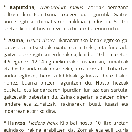
* Kaputxina
,
Trapaeolum majus.
Zorriak beregana
biltzen ditu. Euli txuria uxatzen du ingurutik. Gaitzei
aurre egiteko (tomatearen mildiua...) infusioa: 5 litro
uretan kilo bat hosto heze, eta hirutik baterino urtu.
* Asuna
,
Urtica dioica.
Ikaragarrizko lanak egiteko gai
da asuna. Intsektuak uxatu eta hiltzeko, eta fungizida
gaitzei aurre egiteko: erdi irakina, kilo bat 10 litro uretan
4-5 egunez. 12-14 eguneko irakin osoarekin, tomateak
eta beste landareak indartzeko, lurra ureztatu. Luhartzei
aurka egiteko, bere zulobideak gainezka bete irakin
honez. Luarra ontzen laguntzen du. Hosto hezeak
puskatu eta landarearen ipurdian lur azalean sartuta,
gaitzetatik babesten du. Zainak agerian aldatzen diren
landare eta zuhaitzak. Irakinarekin busti, itsatsi eta
indarrean etorriko dira.
* Huntza
,
Hedera helix.
Kilo bat hosto, 10 litro uretan
egindako irakina erabiltzen da. Zorriak eta euli txuria