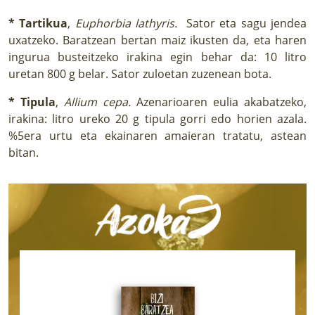
* Tartikua
,
Euphorbia lathyris.
Sator eta sagu jendea
uxatzeko. Baratzean bertan maiz ikusten da, eta haren
ingurua busteitzeko irakina egin behar da: 10 litro
uretan 800 g belar. Sator zuloetan zuzenean bota.
* Tipula
,
Allium cepa.
Azenarioaren eulia akabatzeko,
irakina: litro ureko 20 g tipula gorri edo horien azala.
%5era urtu eta ekainaren amaieran tratatu, astean
bitan.