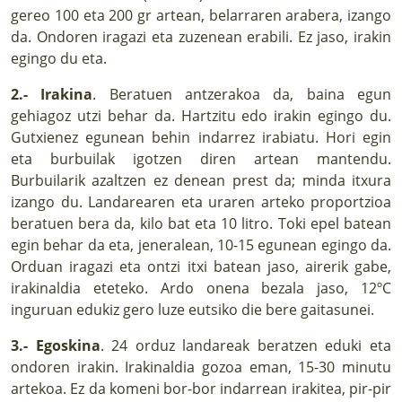
gereo 100 eta 200 gr artean, belarraren arabera, izango
da. Ondoren iragazi eta zuzenean erabili. Ez jaso, irakin
egingo du eta.
2.- Irakina
. Beratuen antzerakoa da, baina egun
gehiagoz utzi behar da. Hartzitu edo irakin egingo du.
Gutxienez egunean behin indarrez irabiatu. Hori egin
eta burbuilak igotzen diren artean mantendu.
Burbuilarik azaltzen ez denean prest da; minda itxura
izango du. Landarearen eta uraren arteko proportzioa
beratuen bera da, kilo bat eta 10 litro. Toki epel batean
egin behar da eta, jeneralean, 10-15 egunean egingo da.
Orduan iragazi eta ontzi itxi batean jaso, airerik gabe,
irakinaldia eteteko. Ardo onena bezala jaso, 12ºC
inguruan edukiz gero luze eutsiko die bere gaitasunei.
3.- Egoskina
. 24 orduz landareak beratzen eduki eta
ondoren irakin. Irakinaldia gozoa eman, 15-30 minutu
artekoa. Ez da komeni bor-bor indarrean irakitea, pir-pir