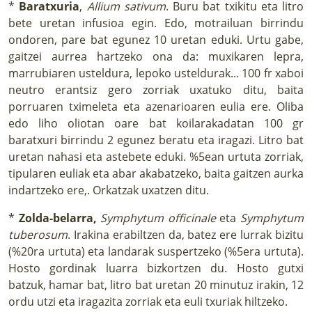
*
Baratxuria
,
Allium sativum
. Buru bat txikitu eta litro
bete uretan infusioa egin. Edo, motrailuan birrindu
ondoren, pare bat egunez 10 uretan eduki. Urtu gabe,
gaitzei aurrea hartzeko ona da: muxikaren lepra,
marrubiaren usteldura, lepoko usteldurak... 100 fr xaboi
neutro erantsiz gero zorriak uxatuko ditu, baita
porruaren tximeleta eta azenarioaren eulia ere. Oliba
edo liho oliotan oare bat koilarakadatan 100 gr
baratxuri birrindu 2 egunez beratu eta iragazi. Litro bat
uretan nahasi eta astebete eduki. %5ean urtuta zorriak,
tipularen euliak eta abar akabatzeko, baita gaitzen aurka
indartzeko ere,. Orkatzak uxatzen ditu.
*
Zolda-belarra,
Symphytum officinale
eta
Symphytum
tuberosum
. Irakina erabiltzen da, batez ere lurrak bizitu
(%20ra urtuta) eta landarak suspertzeko (%5era urtuta).
Hosto gordinak luarra bizkortzen du. Hosto gutxi
batzuk, hamar bat, litro bat uretan 20 minutuz irakin, 12
ordu utzi eta iragazita zorriak eta euli txuriak hiltzeko.