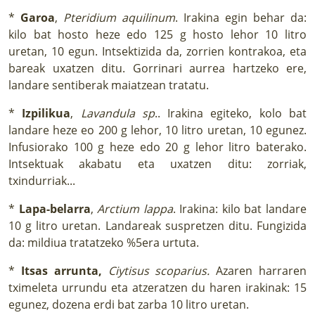
*
Garoa
,
Pteridium aquilinum
. Irakina egin behar da:
kilo bat hosto heze edo 125 g hosto lehor 10 litro
uretan, 10 egun. Intsektizida da, zorrien kontrakoa, eta
bareak uxatzen ditu. Gorrinari aurrea hartzeko ere,
landare sentiberak maiatzean tratatu.
*
Izpilikua
,
Lavandula sp
.. Irakina egiteko, kolo bat
landare heze eo 200 g lehor, 10 litro uretan, 10 egunez.
Infusiorako 100 g heze edo 20 g lehor litro baterako.
Intsektuak akabatu eta uxatzen ditu: zorriak,
txindurriak...
*
Lapa-belarra
,
Arctium lappa
. Irakina: kilo bat landare
10 g litro uretan. Landareak suspretzen ditu. Fungizida
da: mildiua tratatzeko %5era urtuta.
*
Itsas arrunta,
Ciytisus scoparius.
Azaren harraren
tximeleta urrundu eta atzeratzen du haren irakinak: 15
egunez, dozena erdi bat zarba 10 litro uretan.