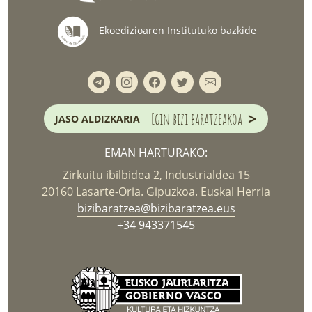
Ekoedizioaren Institutuko bazkide
>
Egin bizi baratzeakoa
JASO ALDIZKARIA
EMAN HARTURAKO:
Zirkuitu ibilbidea 2, Industrialdea 15
20160 Lasarte-Oria. Gipuzkoa. Euskal Herria
bizibaratzea@bizibaratzea.eus
+34 943371545