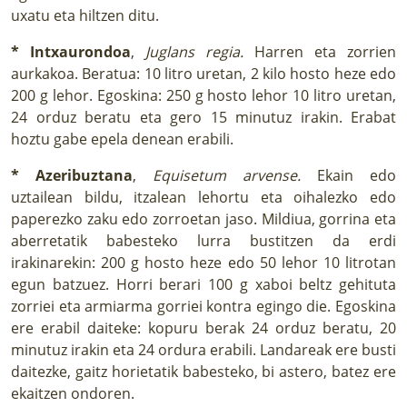
uxatu eta hiltzen ditu.
* Intxaurondoa
,
Juglans regia.
Harren eta zorrien
aurkakoa. Beratua: 10 litro uretan, 2 kilo hosto heze edo
200 g lehor. Egoskina: 250 g hosto lehor 10 litro uretan,
24 orduz beratu eta gero 15 minutuz irakin. Erabat
hoztu gabe epela denean erabili.
* Azeribuztana
,
Equisetum arvense.
Ekain edo
uztailean bildu, itzalean lehortu eta oihalezko edo
paperezko zaku edo zorroetan jaso. Mildiua, gorrina eta
aberretatik babesteko lurra bustitzen da erdi
irakinarekin: 200 g hosto heze edo 50 lehor 10 litrotan
egun batzuez. Horri berari 100 g xaboi beltz gehituta
zorriei eta armiarma gorriei kontra egingo die. Egoskina
ere erabil daiteke: kopuru berak 24 orduz beratu, 20
minutuz irakin eta 24 ordura erabili. Landareak ere busti
daitezke, gaitz horietatik babesteko, bi astero, batez ere
ekaitzen ondoren.