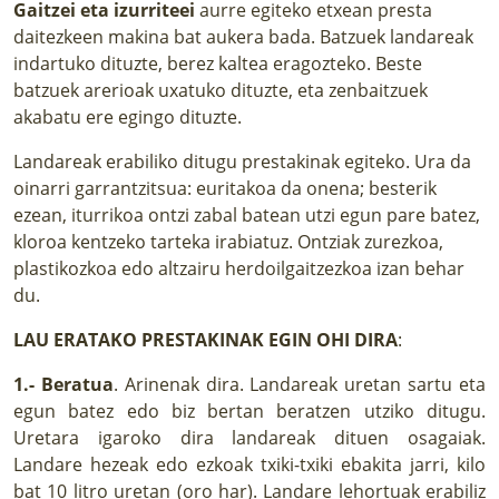
Gaitzei eta izurriteei
aurre egiteko etxean presta
daitezkeen makina bat aukera bada. Batzuek landareak
indartuko dituzte, berez kaltea eragozteko. Beste
batzuek arerioak uxatuko dituzte, eta zenbaitzuek
akabatu ere egingo dituzte.
Landareak erabiliko ditugu prestakinak egiteko. Ura da
oinarri garrantzitsua: euritakoa da onena; besterik
ezean, iturrikoa ontzi zabal batean utzi egun pare batez,
kloroa kentzeko tarteka irabiatuz. Ontziak zurezkoa,
plastikozkoa edo altzairu herdoilgaitzezkoa izan behar
du.
LAU ERATAKO PRESTAKINAK EGIN OHI DIRA
:
1.- Beratua
. Arinenak dira. Landareak uretan sartu eta
egun batez edo biz bertan beratzen utziko ditugu.
Uretara igaroko dira landareak dituen osagaiak.
Landare hezeak edo ezkoak txiki-txiki ebakita jarri, kilo
bat 10 litro uretan (oro har). Landare lehortuak erabiliz