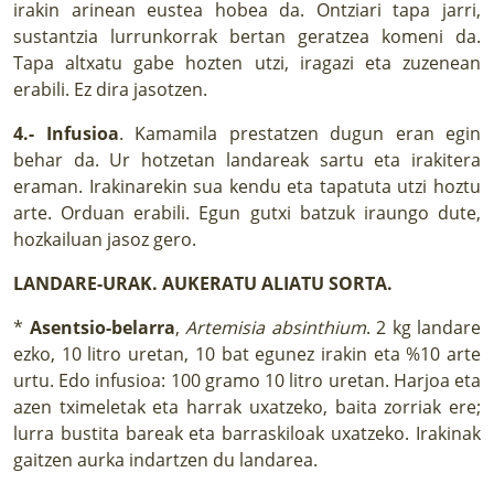
irakin arinean eustea hobea da. Ontziari tapa jarri,
sustantzia lurrunkorrak bertan geratzea komeni da.
Tapa altxatu gabe hozten utzi, iragazi eta zuzenean
erabili. Ez dira jasotzen.
4.- Infusioa
. Kamamila prestatzen dugun eran egin
behar da. Ur hotzetan landareak sartu eta irakitera
eraman. Irakinarekin sua kendu eta tapatuta utzi hoztu
arte. Orduan erabili. Egun gutxi batzuk iraungo dute,
hozkailuan jasoz gero.
LANDARE-URAK. AUKERATU ALIATU SORTA.
*
Asentsio-belarra
,
Artemisia absinthium
. 2 kg landare
ezko, 10 litro uretan, 10 bat egunez irakin eta %10 arte
urtu. Edo infusioa: 100 gramo 10 litro uretan. Harjoa eta
azen tximeletak eta harrak uxatzeko, baita zorriak ere;
lurra bustita bareak eta barraskiloak uxatzeko. Irakinak
gaitzen aurka indartzen du landarea.