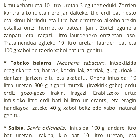
kimu xehatu eta 10 litro uretan 3 egunez eduki. Zorrien
kontra alkoholetan ere jar daiteke: kilo erdi bat hosto
eta kimu birrindu eta litro bat erretzeko alkoholarekin
estalita ontzi hermetiko batean jarri. Zortzi egunera
zanpatu eta iragazi. Litro laurdeneko ontzietan jaso.
Tratamendua egiteko 10 litro uretan laurden bat eta
100 g xaboi beltz edo xaboi natural gehitu.
* Tabako belarra
,
Nicotiana tabacum.
Intsektizida
eraginkorra da, harrak, kotxinillak, zorriak, gurgurioak...
dantzan jartzen ditu eta akabatu. Onena infusioa: 10
litro uretan 300 g zigarri mutxiki (irazkirik gabe) ordu
erdiz gozo-gozo irakin. Iragazi. Erabiltzeko urtu:
infusioko litro erdi bati bi litro ur erantsi, eta eragin
handiagoa izateko 40 g xaboi beltz edo xaboi natural
gehitu.
*
Salbia
,
Salvia officinalis.
Infusioa, 100 g landare litro
bat uretan. Irakina, kilo bat 10 litro uretan, eta