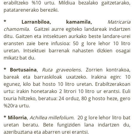
erabiltzeko %10 urtu. Mildiua bezalako gaitzetarako,
patatarenerako bereziki.
* Larranbiloa, kamamila,
Matricaria
chamomila.
Gaitzei aurre egiteko landareak indartzen
ditu. Gaitzen eta intsektuen aurkako beste landare-urei
eransten zaie bere infusioa: 50 g lore lehor 10 litro
uretan. Intsektuei barrenak nahasten dizkien osagai
mikatz bat du.
* Bortusaina
,
Ruta graveolens.
Zorrien kontrakoa,
bareak eta barraskiloak uxatzeko. Irakina egin: 10
egunez, kilo bat hosto 10 litro uretan. Erabiltzerakoan
urtu: irakin honetarako 2 litrori 10 litro ur erantsi. Euli
txuria hiltzeko, beratua: 24 orduz, 80 g hosto heze, gero
%20ra urtu.
* Milorria
,
Achillea millefolium.
20 g lore lehor litro bat
uretan beratu. Bete fungiziden lana indartzen du,
azeribuztana eta abarren urei erantsi.