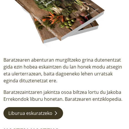
LURRAREN AGENDA
AZOKA
Baratzearen abenturan murgiltzeko grina dutenentzat
gida ezin hobea eskaintzen du lan honek modu atsegin
eta ulerterrazean, baita dagoeneko lehen urratsak
eginda dituztenetzat ere.
Baratzezaintzaren jakintza osoa biltzea lortu du Jakoba
Errekondok liburu honetan. Baratzearen entziklopedia.
Liburua eskuratzeko