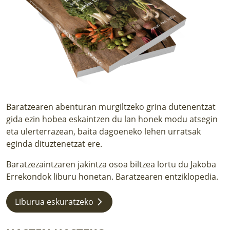
LURRAREN AGENDA
AZOKA
Baratzearen abenturan murgiltzeko grina dutenentzat
gida ezin hobea eskaintzen du lan honek modu atsegin
eta ulerterrazean, baita dagoeneko lehen urratsak
eginda dituztenetzat ere.
Baratzezaintzaren jakintza osoa biltzea lortu du Jakoba
Errekondok liburu honetan. Baratzearen entziklopedia.
Liburua eskuratzeko