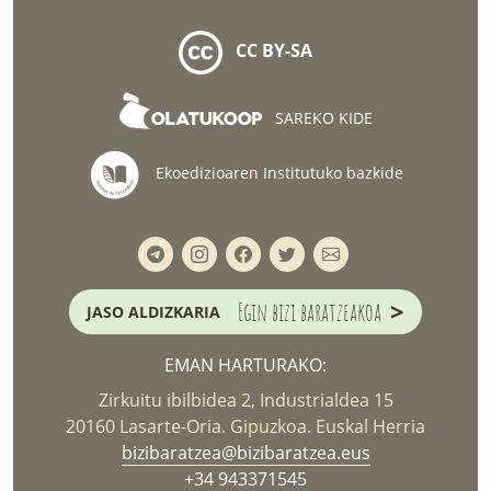
CC BY-SA
SAREKO KIDE
Ekoedizioaren Institutuko bazkide
>
Egin bizi baratzeakoa
JASO ALDIZKARIA
EMAN HARTURAKO:
Zirkuitu ibilbidea 2, Industrialdea 15
20160 Lasarte-Oria. Gipuzkoa. Euskal Herria
bizibaratzea@bizibaratzea.eus
+34 943371545