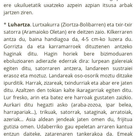
ere ukuiluetatik uxatzeko azpein azpian itsusa arbak
jartzen ziren.
*
Luhartza
. Lurtxakurra (Ziortza-Bolibarren) eta txir-txir
satorra (Aramaioko Oletan) ere deitzen zaio. Kilkerraren
antza du, baina handiagoa da, 4-5 cm-ko luzera du.
Gorrizta da eta karramarroek dituztenen antzeko
haginak ditu. Hagin horiek bere bizimoduaren
eboluzioaren adierazle ederrak dira: lurpean galereiak
egiten ditu, satorraren antzera, landareen sustraiei
erasoz eta moztuz. Landareak oso-osorik moztu ditzake
ipurditik. Harrak, zizareak, txindurriak eta abar ere jaten
ditu. Azaltzen den tokian kalte ikaragarriak egiten ditu.
Lur fresko, arin eta batez ere harroak gustaten zaizkio.
Aurkari ditu hegazti asko (araba-zozoa, ipar belea,
harrapariak...), trikuak, satorrak, sataginak, arratoiak,
azeriak... Asia aldean jendeak jaten omen du, frijitua
gutizia omen. Udaberriko gau epeletan arraren kantua
entzun daiteke, zatarenaren tankerakoa da. Emeak