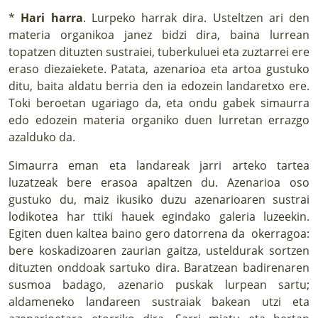
*
Hari harra
. Lurpeko harrak dira. Usteltzen ari den
materia organikoa janez bidzi dira, baina lurrean
topatzen dituzten sustraiei, tuberkuluei eta zuztarrei ere
eraso diezaiekete. Patata, azenarioa eta artoa gustuko
ditu, baita aldatu berria den ia edozein landaretxo ere.
Toki beroetan ugariago da, eta ondu gabek simaurra
edo edozein materia organiko duen lurretan errazgo
azalduko da.
Simaurra eman eta landareak jarri arteko tartea
luzatzeak bere erasoa apaltzen du. Azenarioa oso
gustuko du, maiz ikusiko duzu azenarioaren sustrai
lodikotea har ttiki hauek egindako galeria luzeekin.
Egiten duen kaltea baino gero datorrena da okerragoa:
bere koskadizoaren zaurian gaitza, usteldurak sortzen
dituzten onddoak sartuko dira. Baratzean badirenaren
susmoa badago, azenario puskak lurpean sartu;
aldameneko landareen sustraiak bakean utzi eta