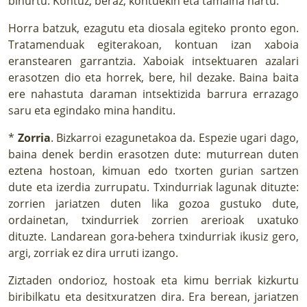
bihurtu. Kontuz, beraz, kontuekin eta tamaina hartu.
Horra batzuk, ezagutu eta diosala egiteko pronto egon.
Tratamenduak egiterakoan, kontuan izan xaboia
eranstearen garrantzia. Xaboiak intsektuaren azalari
erasotzen dio eta horrek, bere, hil dezake. Baina baita
ere nahastuta daraman intsektizida barrura errazago
saru eta egindako mina handitu.
*
Zorria
. Bizkarroi ezagunetakoa da. Espezie ugari dago,
baina denek berdin erasotzen dute: muturrean duten
eztena hostoan, kimuan edo txorten gurian sartzen
dute eta izerdia zurrupatu. Txindurriak lagunak dituzte:
zorrien jariatzen duten lika gozoa gustuko dute,
ordainetan, txindurriek zorrien arerioak uxatuko
dituzte. Landarean gora-behera txindurriak ikusiz gero,
argi, zorriak ez dira urruti izango.
Ziztaden ondorioz, hostoak eta kimu berriak kizkurtu
biribilkatu eta desitxuratzen dira. Era berean, jariatzen