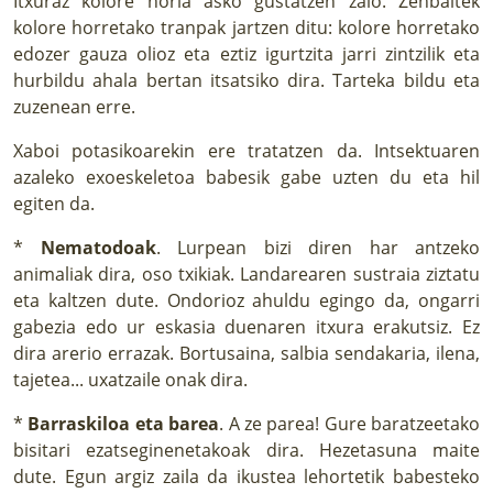
Itxuraz kolore horia asko gustatzen zaio. Zenbaitek
kolore horretako tranpak jartzen ditu: kolore horretako
edozer gauza olioz eta eztiz igurtzita jarri zintzilik eta
hurbildu ahala bertan itsatsiko dira. Tarteka bildu eta
zuzenean erre.
Xaboi potasikoarekin ere tratatzen da. Intsektuaren
azaleko exoeskeletoa babesik gabe uzten du eta hil
egiten da.
*
Nematodoak
. Lurpean bizi diren har antzeko
animaliak dira, oso txikiak. Landarearen sustraia ziztatu
eta kaltzen dute. Ondorioz ahuldu egingo da, ongarri
gabezia edo ur eskasia duenaren itxura erakutsiz. Ez
dira arerio errazak. Bortusaina, salbia sendakaria, ilena,
tajetea... uxatzaile onak dira.
*
Barraskiloa eta barea
. A ze parea! Gure baratzeetako
bisitari ezatseginenetakoak dira. Hezetasuna maite
dute. Egun argiz zaila da ikustea lehortetik babesteko