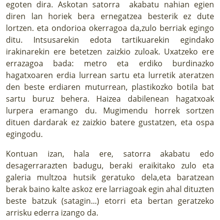
egoten dira. Askotan satorra akabatu nahian egien
diren lan horiek bera ernegatzea besterik ez dute
lortzen. eta ondorioa okerragoa da,zulo berriak egingo
ditu. Intsusarekin edota tartikuarekin egindako
irakinarekin ere betetzen zaizkio zuloak. Uxatzeko ere
errazagoa bada: metro eta erdiko burdinazko
hagatxoaren erdia lurrean sartu eta lurretik ateratzen
den beste erdiaren muturrean, plastikozko botila bat
sartu buruz behera. Haizea dabilenean hagatxoak
lurpera eramango du. Mugimendu horrek sortzen
dituen dardarak ez zaizkio batere gustatzen, eta ospa
egingodu.
Kontuan izan, hala ere, satorra akabatu edo
desagerrarazten badugu, beraki eraikitako zulo eta
galeria multzoa hutsik geratuko dela,eta baratzean
berak baino kalte askoz ere larriagoak egin ahal dituzten
beste batzuk (satagin...) etorri eta bertan geratzeko
arrisku ederra izango da.