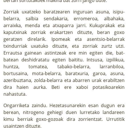
bertan sortutakoek makina bat zorri jango dute.
Zorriak uxatzeko baratzearen inguruan asuna, isipu-
belarra, salbia sendakaria, erromeroa, albahaka,
arraixka, menda eta atxaparra jarri. Kukuprakak eta
kaputxinak zorriak erakartzen dituzte, beran goxo
geratzen direlarik. Ipomeak eta asentsio-belarrak
txindurriak uxatuko dituzte, eta zorriak zurtz utzi.
Errautsa gainean astintzeak ere min egiten die, bat-
batean deshidratatu egiten baititu. Intsusa, izpilikua,
huntza, tomatea, tabako-belarra, larranbiloa,
bortusaina, mota-belarra, baratxuria, garoa, asuna,
azeribuztana, zolda-belarra eta abarren urak erabiltzen
dira haien aurka. Beti ere xaboi potasikoarekin
nahastuta.
Ongarriketa zaindu. Hezetasunarekin esan dugun era
berean, nitrogeno gehiegi duen lurretako landareen
kimu berriak goxo-gozoak dira zorrientzat. Urrutitik
usaintzen dituzte.