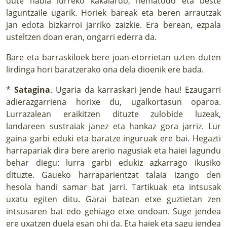
dute habia lurreko kakalardo, nematodo eta beste
laguntzaile ugarik. Horiek bareak eta beren arrautzak
jan edota bizkarroi jarriko zaizkie. Era berean, ezpala
usteltzen doan eran, ongarri ederra da.
Bare eta barraskiloek bere joan-etorrietan uzten duten
lirdinga hori baratzerako ona dela dioenik ere bada.
*
Satagina
. Ugaria da karraskari jende hau! Ezaugarri
adierazgarriena horixe du, ugalkortasun oparoa.
Lurrazalean eraikitzen dituzte zulobide luzeak,
landareen sustraiak janez eta hankaz gora jarriz. Lur
gaina garbi eduki eta baratze inguruak ere bai. Hegazti
harrapariak dira bere arerio nagusiak eta haiei lagundu
behar diegu: lurra garbi edukiz azkarrago ikusiko
dituzte. Gaueko harraparientzat talaia izango den
hesola handi samar bat jarri. Tartikuak eta intsusak
uxatu egiten ditu. Garai batean etxe guztietan zen
intsusaren bat edo gehiago etxe ondoan. Suge jendea
ere uxatzen duela esan ohi da. Eta haiek eta sagu jendea