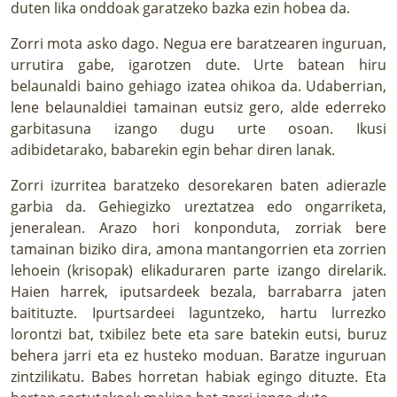
duten lika onddoak garatzeko bazka ezin hobea da.
Zorri mota asko dago. Negua ere baratzearen inguruan,
urrutira gabe, igarotzen dute. Urte batean hiru
belaunaldi baino gehiago izatea ohikoa da. Udaberrian,
lene belaunaldiei tamainan eutsiz gero, alde ederreko
garbitasuna izango dugu urte osoan. Ikusi
adibidetarako, babarekin egin behar diren lanak.
Zorri izurritea baratzeko desorekaren baten adierazle
garbia da. Gehiegizko ureztatzea edo ongarriketa,
jeneralean. Arazo hori konponduta, zorriak bere
tamainan biziko dira, amona mantangorrien eta zorrien
lehoein (krisopak) elikaduraren parte izango direlarik.
Haien harrek, iputsardeek bezala, barrabarra jaten
baitituzte. Ipurtsardeei laguntzeko, hartu lurrezko
lorontzi bat, txibilez bete eta sare batekin eutsi, buruz
behera jarri eta ez husteko moduan. Baratze inguruan
zintzilikatu. Babes horretan habiak egingo dituzte. Eta