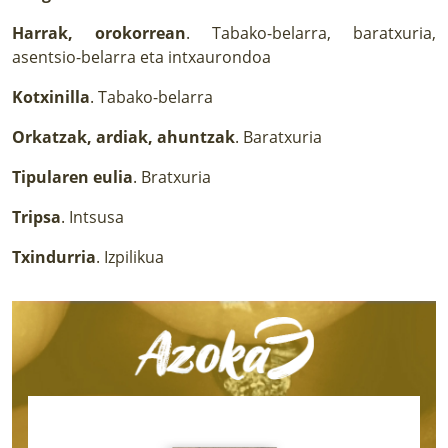
Harrak, orokorrean
. Tabako-belarra, baratxuria,
asentsio-belarra eta intxaurondoa
Kotxinilla
. Tabako-belarra
Orkatzak, ardiak, ahuntzak
. Baratxuria
Tipularen eulia
. Bratxuria
Tripsa
. Intsusa
Txindurria
. Izpilikua