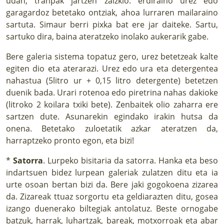
udan, tranpak jartzen zaizkio: erdiraino urez edo
garagardoz betetako ontziak, ahoa lurraren mailaraino
sartuta. Simaur berri pixka bat ere jar daiteke. Sartu,
sartuko dira, baina ateratzeko inolako aukerarik gabe.
Bere galeria sistema topatuz gero, urez betetzeak kalte
egiten dio eta aterarazi. Urez edo ura eta detergentea
nahastua (5litro ur + 0,15 litro detergente) betetzen
duenik bada. Urari rotenoa edo piretrina nahas dakioke
(litroko 2 koilara txiki bete). Zenbaitek olio zaharra ere
sartzen dute. Asunarekin egindako irakin hutsa da
onena. Betetako zuloetatik azkar ateratzen da,
harraptzeko pronto egon, eta bizi!
*
Satorra
. Lurpeko bisitaria da satorra. Hanka eta beso
indartsuen bidez lurpean galeriak zulatzen ditu eta ia
urte osoan bertan bizi da. Bere jaki gogokoena zizarea
da. Zizareak ttuaz sorgortu eta geldiarazten ditu, gosea
izango duenerako biltegiak antolatuz. Beste ornogabe
batzuk, harrak, luhartzak, bareak, motxorroak eta abar