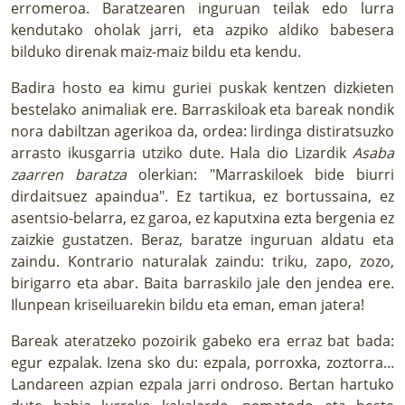
erromeroa. Baratzearen inguruan teilak edo lurra
kendutako oholak jarri, eta azpiko aldiko babesera
bilduko direnak maiz-maiz bildu eta kendu.
Badira hosto ea kimu guriei puskak kentzen dizkieten
bestelako animaliak ere. Barraskiloak eta bareak nondik
nora dabiltzan agerikoa da, ordea: lirdinga distiratsuzko
arrasto ikusgarria utziko dute. Hala dio Lizardik
Asaba
zaarren baratza
olerkian: "Marraskiloek bide biurri
dirdaitsuez apaindua". Ez tartikua, ez bortussaina, ez
asentsio-belarra, ez garoa, ez kaputxina ezta bergenia ez
zaizkie gustatzen. Beraz, baratze inguruan aldatu eta
zaindu. Kontrario naturalak zaindu: triku, zapo, zozo,
birigarro eta abar. Baita barraskilo jale den jendea ere.
Ilunpean kriseiluarekin bildu eta eman, eman jatera!
Bareak ateratzeko pozoirik gabeko era erraz bat bada:
egur ezpalak. Izena sko du: ezpala, porroxka, zoztorra...
Landareen azpian ezpala jarri ondroso. Bertan hartuko