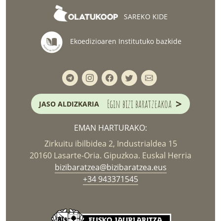
SAREKO KIDE
Ekoedizioaren Institutuko bazkide
>
Egin bizi baratzeakoa
JASO ALDIZKARIA
EMAN HARTURAKO:
Zirkuitu ibilbidea 2, Industrialdea 15
20160 Lasarte-Oria. Gipuzkoa. Euskal Herria
bizibaratzea@bizibaratzea.eus
+34 943371545