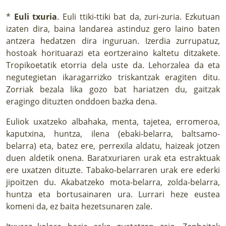
*
Euli txuria
. Euli ttiki-ttiki bat da, zuri-zuria. Ezkutuan
izaten dira, baina landarea astinduz gero laino baten
antzera hedatzen dira inguruan. Izerdia zurrupatuz,
hostoak horituarazi eta eortzeraino kaltetu ditzakete.
Tropikoetatik etorria dela uste da. Lehorzalea da eta
negutegietan ikaragarrizko triskantzak eragiten ditu.
Zorriak bezala lika gozo bat hariatzen du, gaitzak
eragingo dituzten onddoen bazka dena.
Euliok uxatzeko albahaka, menta, tajetea, erromeroa,
kaputxina, huntza, ilena (ebaki-belarra, baltsamo-
belarra) eta, batez ere, perrexila aldatu, haizeak jotzen
duen aldetik onena. Baratxuriaren urak eta estraktuak
ere uxatzen dituzte. Tabako-belarraren urak ere ederki
jipoitzen du. Akabatzeko mota-belarra, zolda-belarra,
huntza eta bortusainaren ura. Lurrari heze eustea
komeni da, ez baita hezetsunaren zale.