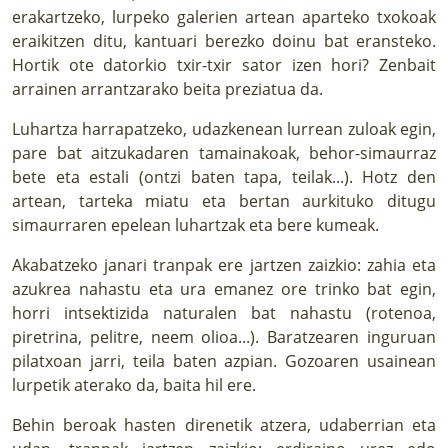
erakartzeko, lurpeko galerien artean aparteko txokoak
eraikitzen ditu, kantuari berezko doinu bat eransteko.
Hortik ote datorkio txir-txir sator izen hori? Zenbait
arrainen arrantzarako beita preziatua da.
Luhartza harrapatzeko, udazkenean lurrean zuloak egin,
pare bat aitzukadaren tamainakoak, behor-simaurraz
bete eta estali (ontzi baten tapa, teilak...). Hotz den
artean, tarteka miatu eta bertan aurkituko ditugu
simaurraren epelean luhartzak eta bere kumeak.
Akabatzeko janari tranpak ere jartzen zaizkio: zahia eta
azukrea nahastu eta ura emanez ore trinko bat egin,
horri intsektizida naturalen bat nahastu (rotenoa,
piretrina, pelitre, neem olioa...). Baratzearen inguruan
pilatxoan jarri, teila baten azpian. Gozoaren usainean
lurpetik aterako da, baita hil ere.
Behin beroak hasten direnetik atzera, udaberrian eta