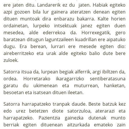
ere jaten ditu. Landarerik ez du jaten. Habiak egiteko
azpi gozoen bila lur gainera ateratzen denean egiten
dituen muntoak dira enbarazu bakarra. Kalte horien
ordainetan, lurpeko intsektuak janez egiten duen
mesedea, alde ederrekoa da. Horrexegatik, gero
baratzean ditugun laguntzaileen kuadrillan ere aipatuko
dugu. Era berean, lurrari ere mesede egiten dio:
aireberritzeko eta urak alde egiteko balio dute bere
zuloek.
Satorra itsua da, lurpean begiak alferrik, argi ibiltzen da,
ordea. Horretarako ikaragarrizko sentiberatasuna
garatu du ukimenean eta muturrean, hanketan,
besoetan eta isatsean dituen ileetan.
Satorra harrapatzeko tranpak daude. Beste batzuk kez
edo urez betetzen diote satorzuloa, aterarazi eta
harrapatzeko. Pazientzia gainezka dutenak munto
berriak egiten dituenean aitzurkada emateko zain