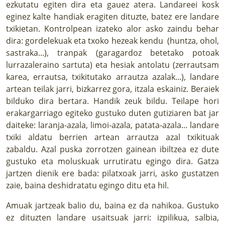
ezkutatu egiten dira eta gauez atera. Landareei kosk
eginez kalte handiak eragiten dituzte, batez ere landare
txikietan. Kontrolpean izateko alor asko zaindu behar
dira: gordelekuak eta txoko hezeak kendu (huntza, ohol,
sastraka...), tranpak (garagardoz betetako potoak
lurrazaleraino sartuta) eta hesiak antolatu (zerrautsam
karea, errautsa, txikitutako arrautza azalak...), landare
artean teilak jarri, bizkarrez gora, itzala eskainiz. Beraiek
bilduko dira bertara. Handik zeuk bildu. Teilape hori
erakargarriago egiteko gustuko duten gutiziaren bat jar
daiteke: laranja-azala, limoi-azala, patata-azala... landare
txiki aldatu berrien artean arrautza azal txikituak
zabaldu. Azal puska zorrotzen gainean ibiltzea ez dute
gustuko eta moluskuak urrutiratu egingo dira. Gatza
jartzen dienik ere bada: pilatxoak jarri, asko gustatzen
zaie, baina deshidratatu egingo ditu eta hil.
Amuak jartzeak balio du, baina ez da nahikoa. Gustuko
ez dituzten landare usaitsuak jarri: izpilikua, salbia,