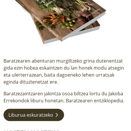
LURRAREN AGENDA
AZOKA
Baratzearen abenturan murgiltzeko grina dutenentzat
gida ezin hobea eskaintzen du lan honek modu atsegin
eta ulerterrazean, baita dagoeneko lehen urratsak
eginda dituztenetzat ere.
Baratzezaintzaren jakintza osoa biltzea lortu du Jakoba
Errekondok liburu honetan. Baratzearen entziklopedia.
Liburua eskuratzeko