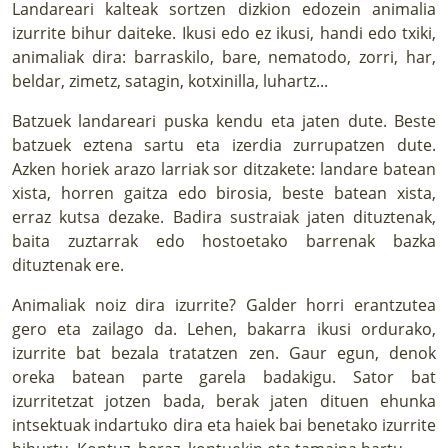
Landareari kalteak sortzen dizkion edozein animalia
izurrite bihur daiteke. Ikusi edo ez ikusi, handi edo txiki,
animaliak dira: barraskilo, bare, nematodo, zorri, har,
beldar, zimetz, satagin, kotxinilla, luhartz...
Batzuek landareari puska kendu eta jaten dute. Beste
batzuek eztena sartu eta izerdia zurrupatzen dute.
Azken horiek arazo larriak sor ditzakete: landare batean
xista, horren gaitza edo birosia, beste batean xista,
erraz kutsa dezake. Badira sustraiak jaten dituztenak,
baita zuztarrak edo hostoetako barrenak bazka
dituztenak ere.
Animaliak noiz dira izurrite? Galder horri erantzutea
gero eta zailago da. Lehen, bakarra ikusi ordurako,
izurrite bat bezala tratatzen zen. Gaur egun, denok
oreka batean parte garela badakigu. Sator bat
izurritetzat jotzen bada, berak jaten dituen ehunka
intsektuak indartuko dira eta haiek bai benetako izurrite