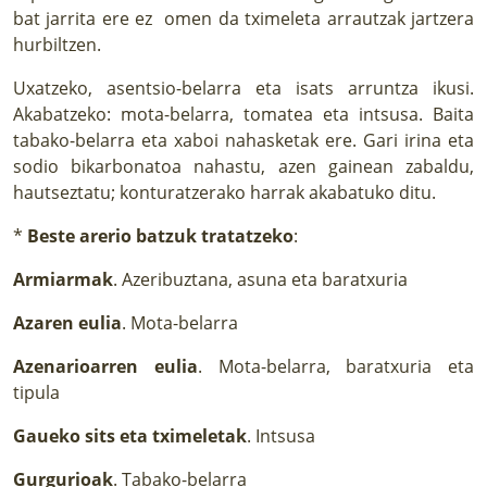
bat jarrita ere ez omen da tximeleta arrautzak jartzera
hurbiltzen.
Uxatzeko, asentsio-belarra eta isats arruntza ikusi.
Akabatzeko: mota-belarra, tomatea eta intsusa. Baita
tabako-belarra eta xaboi nahasketak ere. Gari irina eta
sodio bikarbonatoa nahastu, azen gainean zabaldu,
hautseztatu; konturatzerako harrak akabatuko ditu.
*
Beste arerio batzuk tratatzeko
:
Armiarmak
. Azeribuztana, asuna eta baratxuria
Azaren eulia
. Mota-belarra
Azenarioarren eulia
. Mota-belarra, baratxuria eta
tipula
Gaueko sits eta tximeletak
. Intsusa
Gurgurioak
. Tabako-belarra