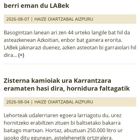
berri eman du LABek
2026-08-07 |
HAIZE OIARTZABAL AIZPURU
Basogintzan lanean ari zen 44 urteko langile bat hil da
asteazkenean Azkoitian, enbor bat gainera erorita.
LABek jakinarazi duenez, azken asteotan bi garraiolari hil
dira...
(+)
Zisterna kamioiak ura Karrantzara
eramaten hasi dira, hornidura faltagatik
2026-08-04 |
HAIZE OIARTZABAL AIZPURU
Lehorteak udalerriaren egoera larriagotu du, urez
hornitzeko erabiltzen zituen bi baltsetako bakarra
baitago martxan. Hortaz, abuztuan 250.000 litro ur
jasoko ditu egunean, astelehenetik ortziralera.