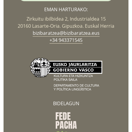
EMAN HARTURAKO:
Zirkuitu ibilbidea 2, Industrialdea 15
20160 Lasarte-Oria. Gipuzkoa. Euskal Herria
bizibaratzea@bizibaratzea.eus
+34 943371545
BIDELAGUN