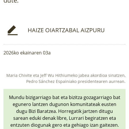
LURRAREN AGENDA
AZOKA
HAIZE OIARTZABAL AIZPURU
2026ko ekainaren 03a
Maria Chivite eta Jeff Wu Hithiumeko jabea akordioa sinatzen,
Pedro Sánchez Espainiako presidentearen aurrean.
Mundu bizigarriago bat eta bizitza gozagarriago bat
egunero lantzen dugunon komunitateak eusten
dugu Bizi Baratzea. Horregatik jartzen ditugu
sarean eduki denak libre, Lurrari begiratzen eta
entzuten diogunak gero eta gehiago izan gaitezen.