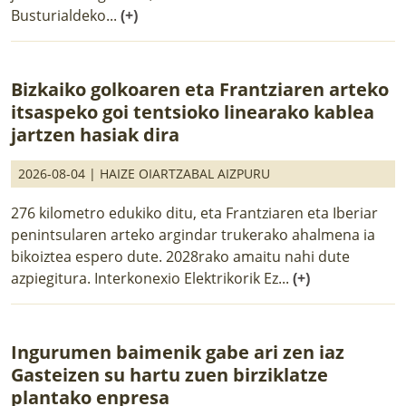
Busturialdeko...
(+)
Bizkaiko golkoaren eta Frantziaren arteko
itsaspeko goi tentsioko linearako kablea
jartzen hasiak dira
2026-08-04 |
HAIZE OIARTZABAL AIZPURU
276 kilometro edukiko ditu, eta Frantziaren eta Iberiar
penintsularen arteko argindar trukerako ahalmena ia
bikoiztea espero dute. 2028rako amaitu nahi dute
azpiegitura. Interkonexio Elektrikorik Ez...
(+)
Ingurumen baimenik gabe ari zen iaz
Gasteizen su hartu zuen birziklatze
plantako enpresa