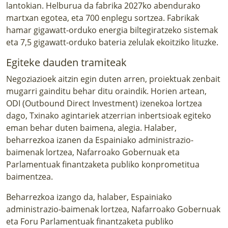
lantokian. Helburua da fabrika 2027ko abendurako
martxan egotea, eta 700 enplegu sortzea. Fabrikak
hamar gigawatt-orduko energia biltegiratzeko sistemak
eta 7,5 gigawatt-orduko bateria zelulak ekoitziko lituzke.
Egiteke dauden tramiteak
Negoziazioek aitzin egin duten arren, proiektuak zenbait
mugarri gainditu behar ditu oraindik. Horien artean,
ODI (Outbound Direct Investment) izenekoa lortzea
dago, Txinako agintariek atzerrian inbertsioak egiteko
eman behar duten baimena, alegia. Halaber,
beharrezkoa izanen da Espainiako administrazio-
baimenak lortzea, Nafarroako Gobernuak eta
Parlamentuak finantzaketa publiko konprometitua
baimentzea.
Beharrezkoa izango da, halaber, Espainiako
administrazio-baimenak lortzea, Nafarroako Gobernuak
eta Foru Parlamentuak finantzaketa publiko