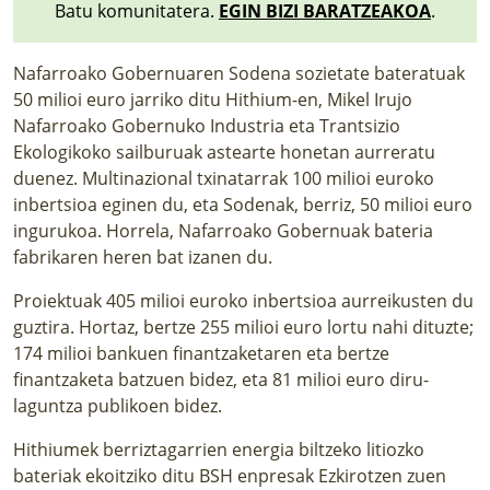
Batu komunitatera.
EGIN BIZI BARATZEAKOA
.
Nafarroako Gobernuaren Sodena sozietate bateratuak
50 milioi euro jarriko ditu Hithium-en, Mikel Irujo
Nafarroako Gobernuko Industria eta Trantsizio
Ekologikoko sailburuak astearte honetan aurreratu
duenez. Multinazional txinatarrak 100 milioi euroko
inbertsioa eginen du, eta Sodenak, berriz, 50 milioi euro
ingurukoa. Horrela, Nafarroako Gobernuak bateria
fabrikaren heren bat izanen du.
Proiektuak 405 milioi euroko inbertsioa aurreikusten du
guztira. Hortaz, bertze 255 milioi euro lortu nahi dituzte;
174 milioi bankuen finantzaketaren eta bertze
finantzaketa batzuen bidez, eta 81 milioi euro diru-
laguntza publikoen bidez.
Hithiumek berriztagarrien energia biltzeko litiozko
bateriak ekoitziko ditu BSH enpresak Ezkirotzen zuen