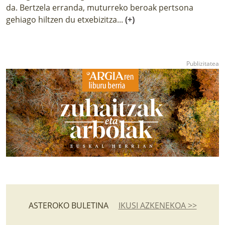
da. Bertzela erranda, muturreko beroak pertsona
gehiago hiltzen du etxebizitza...
(+)
ASTEROKO BULETINA
IKUSI AZKENEKOA >>