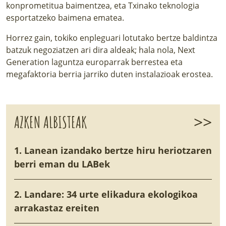
konprometitua baimentzea, eta Txinako teknologia
esportatzeko baimena ematea.
Horrez gain, tokiko enpleguari lotutako bertze baldintza
batzuk negoziatzen ari dira aldeak; hala nola, Next
Generation laguntza europarrak berrestea eta
megafaktoria berria jarriko duten instalazioak erostea.
>>
AZKEN ALBISTEAK
1. Lanean izandako bertze hiru heriotzaren
berri eman du LABek
2. Landare: 34 urte elikadura ekologikoa
arrakastaz ereiten