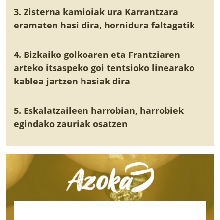
3. Zisterna kamioiak ura Karrantzara
eramaten hasi dira, hornidura faltagatik
4. Bizkaiko golkoaren eta Frantziaren
arteko itsaspeko goi tentsioko linearako
kablea jartzen hasiak dira
5. Eskalatzaileen harrobian, harrobiek
egindako zauriak osatzen