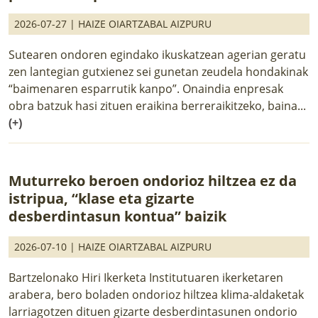
2026-07-27 |
HAIZE OIARTZABAL AIZPURU
Sutearen ondoren egindako ikuskatzean agerian geratu
zen lantegian gutxienez sei gunetan zeudela hondakinak
“baimenaren esparrutik kanpo”. Onaindia enpresak
obra batzuk hasi zituen eraikina berreraikitzeko, baina...
(+)
Muturreko beroen ondorioz hiltzea ez da
istripua, “klase eta gizarte
desberdintasun kontua” baizik
2026-07-10 |
HAIZE OIARTZABAL AIZPURU
Bartzelonako Hiri Ikerketa Institutuaren ikerketaren
arabera, bero boladen ondorioz hiltzea klima-aldaketak
larriagotzen dituen gizarte desberdintasunen ondorio