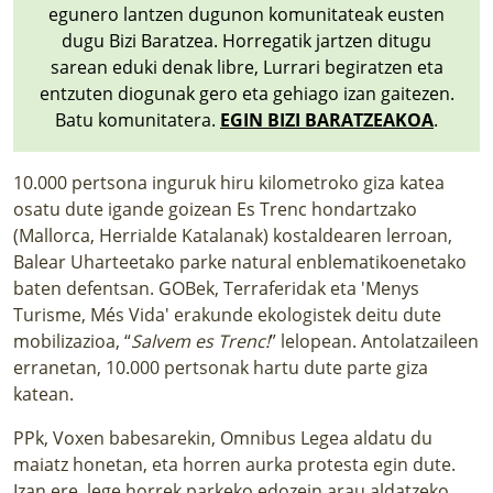
egunero lantzen dugunon komunitateak eusten
dugu Bizi Baratzea. Horregatik jartzen ditugu
sarean eduki denak libre, Lurrari begiratzen eta
entzuten diogunak gero eta gehiago izan gaitezen.
Batu komunitatera.
EGIN BIZI BARATZEAKOA
.
10.000 pertsona inguruk hiru kilometroko giza katea 
osatu dute igande goizean Es Trenc hondartzako 
(Mallorca, Herrialde Katalanak) kostaldearen lerroan, 
Balear Uharteetako parke natural enblematikoenetako 
baten defentsan.
GOBek, Terraferidak eta 'Menys 
Turisme, Més Vida' erakunde ekologistek deitu dute 
mobilizazioa, “
Salvem es Trenc!
” lelopean. Antolatzaileen 
erranetan, 10.000 pertsonak hartu dute parte giza 
katean.
PPk, Voxen babesarekin, Omnibus Legea aldatu du 
maiatz honetan, eta horren aurka protesta egin dute. 
Izan ere, lege horrek parkeko edozein arau aldatzeko 