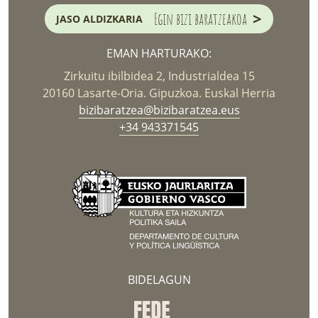
>
Egin bizi baratzeakoa
JASO ALDIZKARIA
EMAN HARTURAKO:
Zirkuitu ibilbidea 2, Industrialdea 15
20160 Lasarte-Oria. Gipuzkoa. Euskal Herria
bizibaratzea@bizibaratzea.eus
+34 943371545
BIDELAGUN