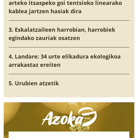
arteko itsaspeko goi tentsioko linearako
kablea jartzen hasiak dira
3. Eskalatzaileen harrobian, harrobiek
egindako zauriak osatzen
4. Landare: 34 urte elikadura ekologikoa
arrakastaz ereiten
5. Urubien atzetik