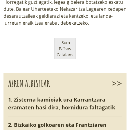
Horregatik guztiagatik, legea gibelera botatzeko eskatu 
dute, Balear Uharteetako Nekazaritza Legearen xedapen 
desarautzaileak geldiarazi eta kentzeko, eta landa-
lurretan eraikitzea erabat debekatzeko.
Som
Països
Catalans
>>
AZKEN ALBISTEAK
1. Zisterna kamioiak ura Karrantzara
eramaten hasi dira, hornidura faltagatik
2. Bizkaiko golkoaren eta Frantziaren