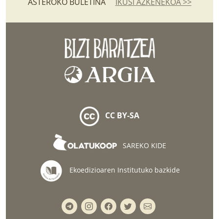
ASTEROKO BULETINA
IKUSI AZKENEKOA >>
CC BY-SA
SAREKO KIDE
Ekoedizioaren Institutuko bazkide