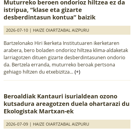
Muturreko beroen ondorioz hiltzea ez da
istripua, “klase eta gizarte
desberdintasun kontua” baizik
2026-07-10 |
HAIZE OIARTZABAL AIZPURU
Bartzelonako Hiri Ikerketa Institutuaren ikerketaren
arabera, bero boladen ondorioz hiltzea klima-aldaketak
larriagotzen dituen gizarte desberdintasunen ondorio
da. Bertzela erranda, muturreko beroak pertsona
gehiago hiltzen du etxebizitza...
(+)
Beroaldiak Kantauri isurialdean ozono
kutsadura areagotzen duela ohartarazi du
Ekologistak Martxan-ek
2026-07-09 |
HAIZE OIARTZABAL AIZPURU