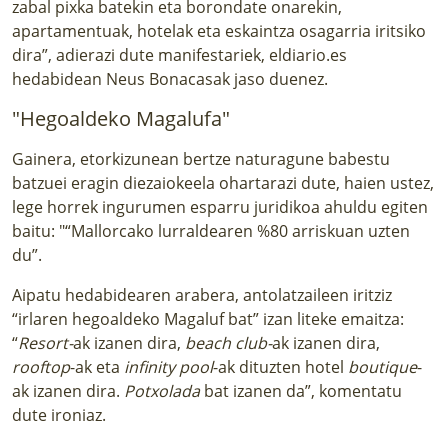
zabal pixka batekin eta borondate onarekin, 
apartamentuak, hotelak eta eskaintza osagarria iritsiko 
dira”, adierazi dute manifestariek, 
eldiario.es 
hedabidean Neus Bonacasa
k jaso duenez
.
"Hegoaldeko Magalufa"
Gainera, etorkizunean bertze naturagune babestu 
batzuei eragin diezaiokeela ohartarazi dute, haien ustez, 
lege horrek ingurumen esparru juridikoa ahuldu egiten 
baitu: "“Mallorcako lurraldearen %80 arriskuan uzten 
du”.
Aipatu hedabidearen arabera, antolatzaileen iritziz 
“irlaren hegoaldeko Magaluf bat” izan liteke emaitza: 
“
Resort-
ak izanen dira, 
beach club-
ak izanen dira, 
rooftop
-ak eta 
infinity pool
-ak dituzten hotel 
boutique
-
ak izanen dira. 
Potxolada 
bat izanen da”, komentatu 
dute ironiaz. 