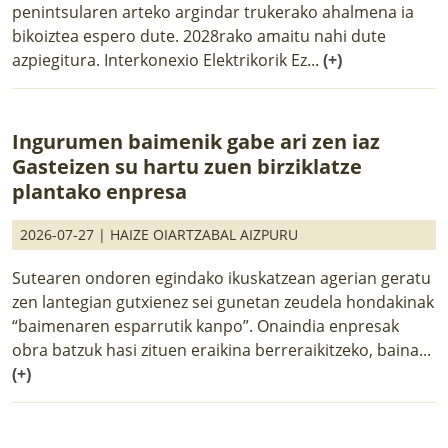
penintsularen arteko argindar trukerako ahalmena ia
bikoiztea espero dute. 2028rako amaitu nahi dute
azpiegitura. Interkonexio Elektrikorik Ez...
(+)
Ingurumen baimenik gabe ari zen iaz
Gasteizen su hartu zuen birziklatze
plantako enpresa
2026-07-27 |
HAIZE OIARTZABAL AIZPURU
Sutearen ondoren egindako ikuskatzean agerian geratu
zen lantegian gutxienez sei gunetan zeudela hondakinak
“baimenaren esparrutik kanpo”. Onaindia enpresak
obra batzuk hasi zituen eraikina berreraikitzeko, baina...
(+)