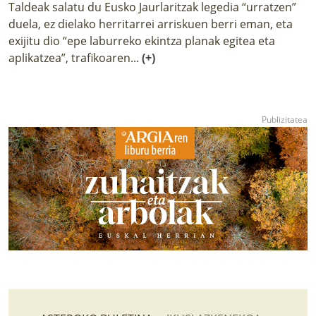
Taldeak salatu du Eusko Jaurlaritzak legedia “urratzen”
duela, ez dielako herritarrei arriskuen berri eman, eta
exijitu dio “epe laburreko ekintza planak egitea eta
aplikatzea”, trafikoaren...
(+)