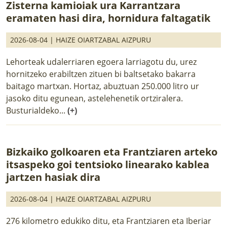
Zisterna kamioiak ura Karrantzara
eramaten hasi dira, hornidura faltagatik
2026-08-04 |
HAIZE OIARTZABAL AIZPURU
Lehorteak udalerriaren egoera larriagotu du, urez
hornitzeko erabiltzen zituen bi baltsetako bakarra
baitago martxan. Hortaz, abuztuan 250.000 litro ur
jasoko ditu egunean, astelehenetik ortziralera.
Busturialdeko...
(+)
Bizkaiko golkoaren eta Frantziaren arteko
itsaspeko goi tentsioko linearako kablea
jartzen hasiak dira
2026-08-04 |
HAIZE OIARTZABAL AIZPURU
276 kilometro edukiko ditu, eta Frantziaren eta Iberiar