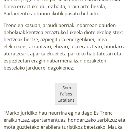
bidea erraztuko du, ez baita, orain arte bezala, 
Parlamentu autonomikotik pasatu beharko. 
Trenc-en kasuan, araudi berriak indarrean dauden 
debekuak kentzea erraztuko lukeela diote ekologistek; 
bertzeak bertze, azpiegitura energetikoei, linea 
elektrikoei, arrantzari, ehizari, ura erauzteari, hondarra 
ateratzeari, aparkalekuei eta parkeko habitatetan eta 
espezieetan eragin nabarmena izan dezaketen 
bestelako jarduerei dagokienez.
Som
Països
Catalans
“Marko juridiko hau neurrira egina dago Es Trenc 
eraikuntzaz, apartamentuaz, hondartzako zerbitzuz eta 
mota guztietako erabilera turistikoz betetzeko. Mauka 