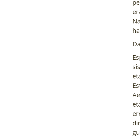
pe
er
Na
ha
Da
Es
si
et
Es
Ae
et
er
di
gu