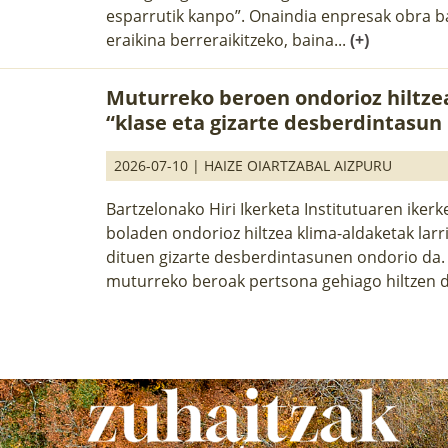
esparrutik kanpo”. Onaindia enpresak obra ba
eraikina berreraikitzeko, baina...
(+)
Muturreko beroen ondorioz hiltzea
“klase eta gizarte desberdintasun
2026-07-10 |
HAIZE OIARTZABAL AIZPURU
Bartzelonako Hiri Ikerketa Institutuaren iker
boladen ondorioz hiltzea klima-aldaketak lar
dituen gizarte desberdintasunen ondorio da. 
muturreko beroak pertsona gehiago hiltzen du