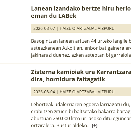
Lanean izandako bertze hiru herio
eman du LABek
2026-08-07 |
HAIZE OIARTZABAL AIZPURU
Basogintzan lanean ari zen 44 urteko langile b
asteazkenean Azkoitian, enbor bat gainera er
jakinarazi duenez, azken asteotan bi garraiolari
Zisterna kamioiak ura Karrantzar
dira, hornidura faltagatik
2026-08-04 |
HAIZE OIARTZABAL AIZPURU
Lehorteak udalerriaren egoera larriagotu du,
erabiltzen zituen bi baltsetako bakarra baita
abuztuan 250.000 litro ur jasoko ditu egunean
ortziralera. Busturialdeko...
(+)