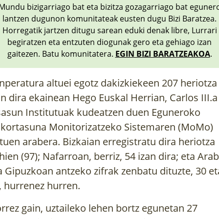
Mundu bizigarriago bat eta bizitza gozagarriago bat eguner
lantzen dugunon komunitateak eusten dugu Bizi Baratzea.
Horregatik jartzen ditugu sarean eduki denak libre, Lurrari
begiratzen eta entzuten diogunak gero eta gehiago izan
gaitezen. Batu komunitatera.
EGIN BIZI BARATZEAKOA
.
nperatura altuei egotz dakizkiekeen 207 heriotza 
an dira ekainean Hego Euskal Herrian, Carlos III.a 
asun Institutuak kudeatzen duen Eguneroko 
lkortasuna Monitorizatzeko Sistemaren (MoMo) 
tuen arabera. 
Bizkaian erregistratu dira heriotza 
hien (97); Nafarroan, berriz, 54 izan dira; eta Arab
a Gipuzkoan antzeko zifrak zenbatu dituzte, 30 eta
, hurrenez hurren. 
rrez gain, uztaileko lehen bortz egunetan 27 