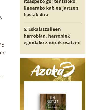
itsaspeko goi tentsioko
linearako kablea jartzen
hasiak dira
 
5. Eskalatzaileen
harrobian, harrobiek
egindako zauriak osatzen
o 
en 
, 