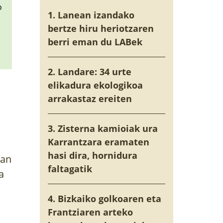
o
1. Lanean izandako
bertze hiru heriotzaren
berri eman du LABek
2. Landare: 34 urte
elikadura ekologikoa
arrakastaz ereiten
3. Zisterna kamioiak ura
Karrantzara eramaten
hasi dira, hornidura
an 
faltagatik
 
4. Bizkaiko golkoaren eta
Frantziaren arteko