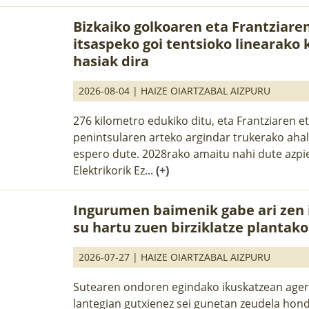
Bizkaiko golkoaren eta Frantziare
itsaspeko goi tentsioko linearako 
hasiak dira
2026-08-04 |
HAIZE OIARTZABAL AIZPURU
276 kilometro edukiko ditu, eta Frantziaren et
penintsularen arteko argindar trukerako ahal
espero dute. 2028rako amaitu nahi dute azpie
Elektrikorik Ez...
(+)
Ingurumen baimenik gabe ari zen 
su hartu zuen birziklatze plantak
2026-07-27 |
HAIZE OIARTZABAL AIZPURU
Sutearen ondoren egindako ikuskatzean ager
lantegian gutxienez sei gunetan zeudela ho