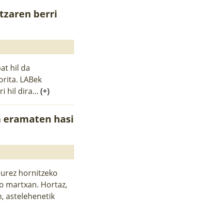
tzaren berri
at hil da
orita. LABek
 hil dira...
(+)
a eramaten hasi
 urez hornitzeko
go martxan. Hortaz,
, astelehenetik