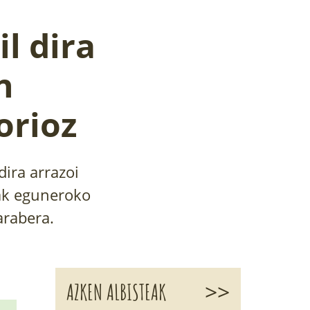
l dira
n
orioz
dira arrazoi
ak eguneroko
arabera.
>>
AZKEN ALBISTEAK