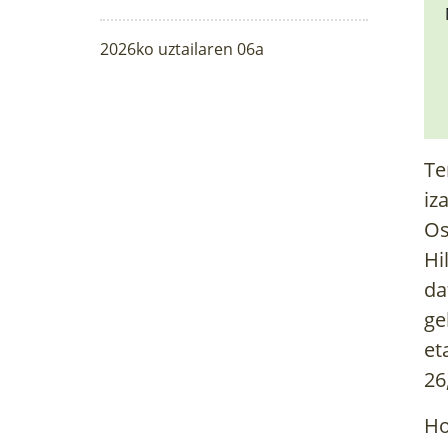
2026ko uztailaren 06a
Te
iz
Os
Hi
da
ge
et
26
Ho