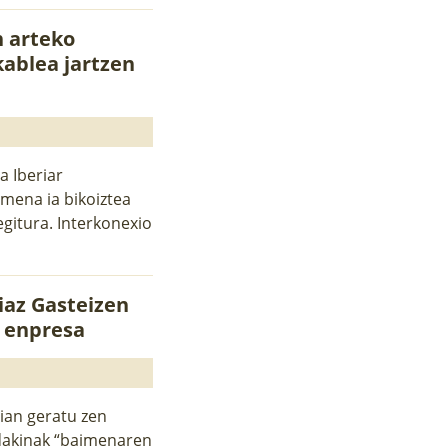
n arteko
kablea jartzen
a Iberiar
mena ia bikoiztea
gitura. Interkonexio
iaz Gasteizen
o enpresa
ian geratu zen
ndakinak “baimenaren