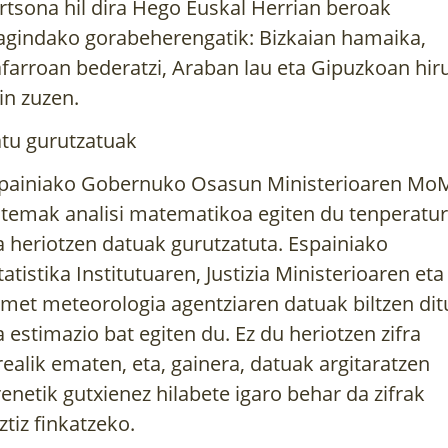
rtsona hil dira Hego Euskal Herrian beroak 
agindako gorabeherengatik: Bizkaian hamaika, 
farroan bederatzi, Araban lau eta Gipuzkoan hiru,
in zuzen.
tu gurutzatuak
painiako Gobernuko Osasun Ministerioaren MoM
stemak analisi matematikoa egiten du tenperatur
a heriotzen datuak gurutzatuta. Espainiako 
tatistika Institutuaren, Justizia Ministerioaren eta 
met meteorologia agentziaren datuak biltzen ditu
a estimazio bat egiten du. Ez du heriotzen zifra 
realik ematen, eta, gainera, datuak argitaratzen 
renetik gutxienez hilabete igaro behar da zifrak 
ztiz finkatzeko.  