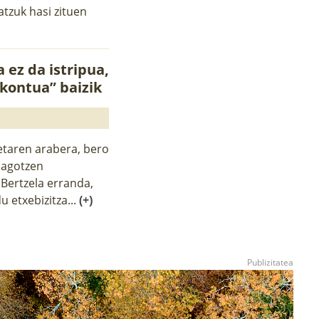
tzuk hasi zituen
 ez da istripua,
 kontua” baizik
ketaren arabera, bero
riagotzen
Bertzela erranda,
 etxebizitza...
(+)