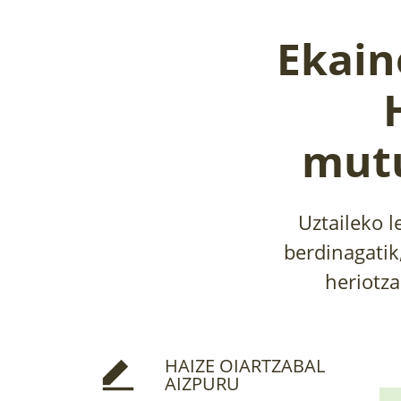
Ekain
mutu
Uztaileko l
berdinagati
heriotz
HAIZE OIARTZABAL
AIZPURU