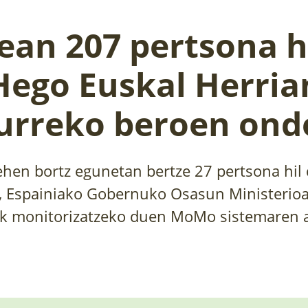
ean 207 pertsona hi
Hego Euskal Herria
rreko beroen ond
ehen bortz egunetan bertze 27 pertsona hil 
k, Espainiako Gobernuko Osasun Ministerio
ak monitorizatzeko duen MoMo sistemaren 