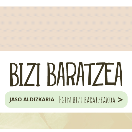
>
Egin bizi baratzeakoa
JASO ALDIZKARIA