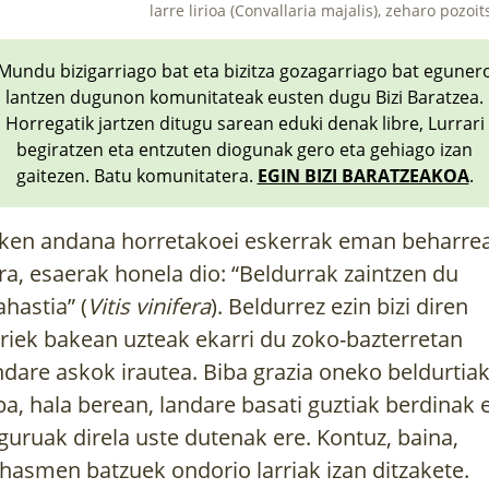
larre lirioa (Convallaria majalis), zeharo pozoit
Mundu bizigarriago bat eta bizitza gozagarriago bat eguner
lantzen dugunon komunitateak eusten dugu Bizi Baratzea.
Horregatik jartzen ditugu sarean eduki denak libre, Lurrari
begiratzen eta entzuten diogunak gero eta gehiago izan
gaitezen. Batu komunitatera.
EGIN BIZI BARATZEAKOA
.
ken andana horretakoei eskerrak eman beharre
ra, esaerak honela dio: “Beldurrak zaintzen du
hastia” (
Vitis vinifera
). Beldurrez ezin bizi diren
riek bakean uzteak ekarri du zoko-bazterretan
ndare askok irautea. Biba grazia oneko beldurtiak
ba, hala berean, landare basati guztiak berdinak 
guruak direla uste dutenak ere. Kontuz, baina,
hasmen batzuek ondorio larriak izan ditzakete.