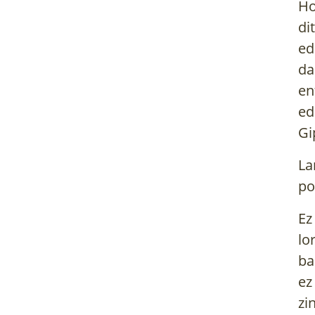
Ho
di
ed
da
en
ed
Gi
La
po
Ez
lo
ba
ez
zi