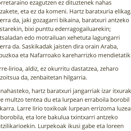
rretaraino ezagutzen ez dituztenek nahas
tzakete, eta ez da komeni. Hartz baratxuria elikag
erra da, jaki gozagarri bikaina, baratxuri antzeko
starekin, bixi punttu ederragogailuarekin;
tsaladan edo motrailuan xehetuta lagungarri
erra da. Saskikadak jaisten dira orain Araba,
puzkoa eta Nafarroako kareharrizko mendietatik
rre-lirioa, aldiz, ez okurritu dastatzea, zeharo
zoitsua da, zenbaitetan hilgarria.
 nahasteko, hartz baratxuri jangarriak izar itxura
re multzo tentea du eta lurpean erraboila borobil
karra. Larre lirio toxikoak lurpean errizoma luzea
 borobila, eta lore bakulua txintxarri antzeko
ntzilikarioekin. Lurpekoak ikusi gabe eta loreen