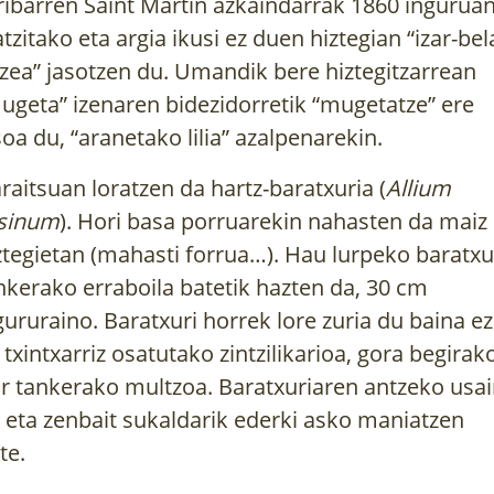
ribarren Saint Martin azkaindarrak 1860 ingurua
atzitako eta argia ikusi ez duen hiztegian “izar-bel
zea” jasotzen du. Umandik bere hiztegitzarrean
ugeta” izenaren bidezidorretik “mugetatze” ere
soa du, “aranetako lilia” azalpenarekin.
raitsuan loratzen da hartz-baratxuria (
Allium
sinum
). Hori basa porruarekin nahasten da maiz
ztegietan (mahasti forrua…). Hau lurpeko baratxu
nkerako erraboila batetik hazten da, 30 cm
gururaino. Baratxuri horrek lore zuria du baina ez
 txintxarriz osatutako zintzilikarioa, gora begirak
ar tankerako multzoa. Baratxuriaren antzeko usa
 eta zenbait sukaldarik ederki asko maniatzen
te.