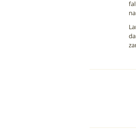
fa
na
La
da
za