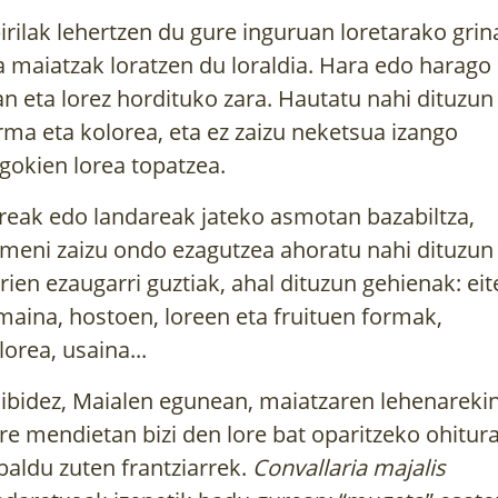
irilak lehertzen du gure inguruan loretarako grin
a maiatzak loratzen du loraldia. Hara edo harago
an eta lorez hordituko zara. Hautatu nahi dituzun
rma eta kolorea, eta ez zaizu neketsua izango
gokien lorea topatzea.
reak edo landareak jateko asmotan bazabiltza,
meni zaizu ondo ezagutzea ahoratu nahi dituzun
rien ezaugarri guztiak, ahal dituzun gehienak: eit
maina, hostoen, loreen eta fruituen formak,
lorea, usaina...
ibidez, Maialen egunean, maiatzaren lehenarekin
re mendietan bizi den lore bat oparitzeko ohitur
baldu zuten frantziarrek.
Convallaria majalis