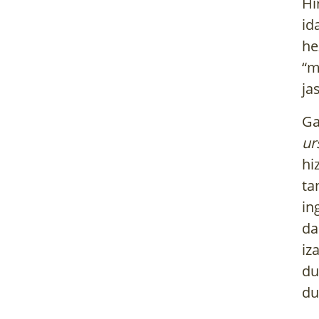
Hi
id
he
“m
ja
Ga
ur
hi
ta
in
da
iz
du
du