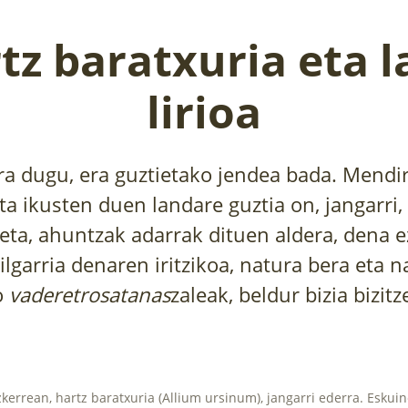
tz baratxuria eta l
lirioa
ra dugu, era guztietako jendea bada. Mendir
a ikusten duen landare guztia on, jangarri, 
eta, ahuntzak adarrak dituen aldera, dena e
ilgarria denaren iritzikoa, natura bera eta 
o
vaderetrosatanas
zaleak, beldur bizia bizi
zkerrean, hartz baratxuria (Allium ursinum), jangarri ederra. Eskui