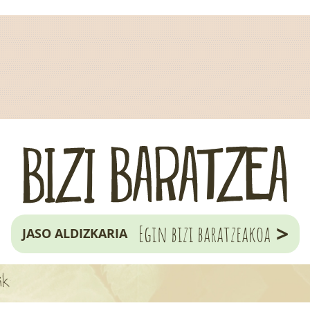
>
Egin bizi baratzeakoa
JASO ALDIZKARIA
ik