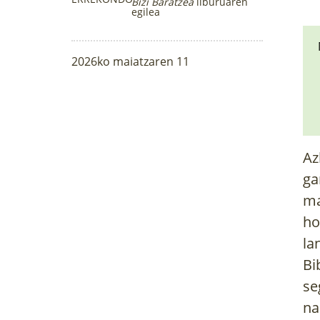
Bizi Baratzea
liburuaren
egilea
2026ko maiatzaren 11
Az
ga
ma
ho
la
Bi
se
na