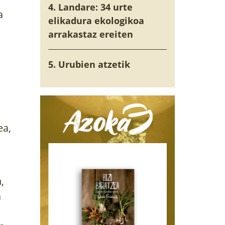
4. Landare: 34 urte
a
elikadura ekologikoa
arrakastaz ereiten
5. Urubien atzetik
ea,
,
a