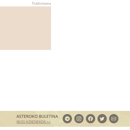
ASTEROKO BULETINA
IKUSI AZKENEKOA >>