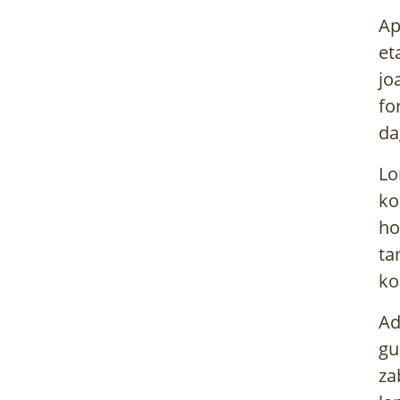
Ap
et
jo
fo
da
Lo
ko
ho
ta
ko
Ad
gu
za