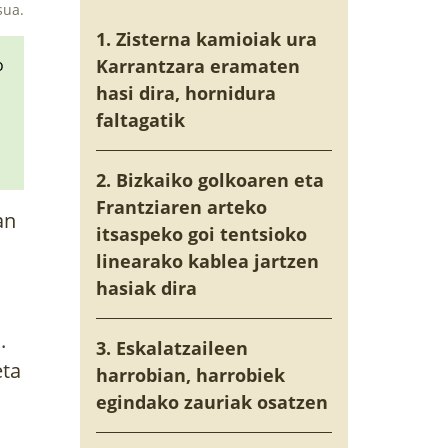
sua.
1. Zisterna kamioiak ura
o
Karrantzara eramaten
hasi dira, hornidura
faltagatik
2. Bizkaiko golkoaren eta
Frantziaren arteko
an
itsaspeko goi tentsioko
linearako kablea jartzen
hasiak dira
.
3. Eskalatzaileen
eta
harrobian, harrobiek
egindako zauriak osatzen