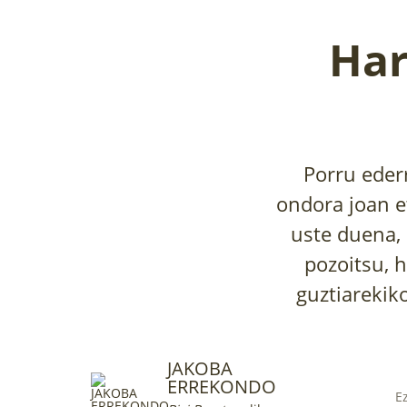
Har
Porru eder
ondora joan et
uste duena, 
pozoitsu, h
guztiarekik
JAKOBA
ERREKONDO
E