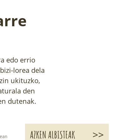
arre
a edo errio
bizi-lorea dela
zin ukituzko,
naturala den
tzen dutenak.
>>
AZKEN ALBISTEAK
nean