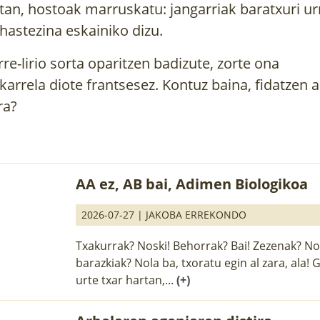
ltan, hostoak marruskatu: jangarriak baratxuri ur
hastezina eskainiko dizu.
rre-lirio sorta oparitzen badizute, zorte ona
karrela diote frantsesez. Kontuz baina, fidatzen a
ra?
AA ez, AB bai, Adimen Biologikoa
2026-07-27 |
JAKOBA ERREKONDO
Txakurrak? Noski! Behorrak? Bai! Zezenak? Nol
barazkiak? Nola ba, txoratu egin al zara, ala!
urte txar hartan,...
(+)