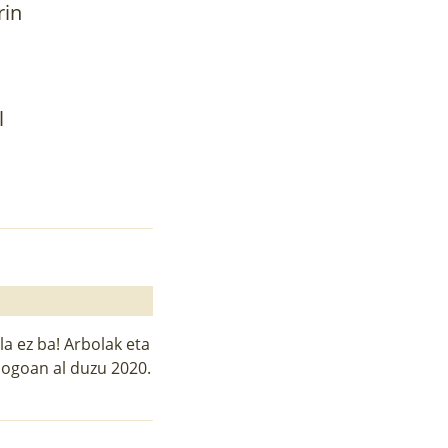
rin
l
a ez ba! Arbolak eta
 Gogoan al duzu 2020.