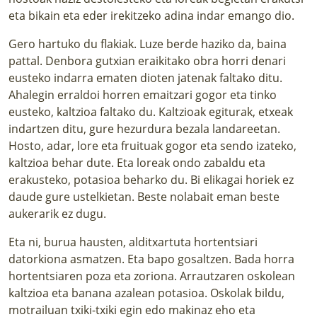
eta bikain eta eder irekitzeko adina indar emango dio.
Gero hartuko du flakiak. Luze berde haziko da, baina
pattal. Denbora gutxian eraikitako obra horri denari
eusteko indarra ematen dioten jatenak faltako ditu.
Ahalegin erraldoi horren emaitzari gogor eta tinko
eusteko, kaltzioa faltako du. Kaltzioak egiturak, etxeak
indartzen ditu, gure hezurdura bezala landareetan.
Hosto, adar, lore eta fruituak gogor eta sendo izateko,
kaltzioa behar dute. Eta loreak ondo zabaldu eta
erakusteko, potasioa beharko du. Bi elikagai horiek ez
daude gure ustelkietan. Beste nolabait eman beste
aukerarik ez dugu.
Eta ni, burua hausten, alditxartuta hortentsiari
datorkiona asmatzen. Eta bapo gosaltzen. Bada horra
hortentsiaren poza eta zoriona. Arrautzaren oskolean
kaltzioa eta banana azalean potasioa. Oskolak bildu,
motrailuan txiki-txiki egin edo makinaz eho eta