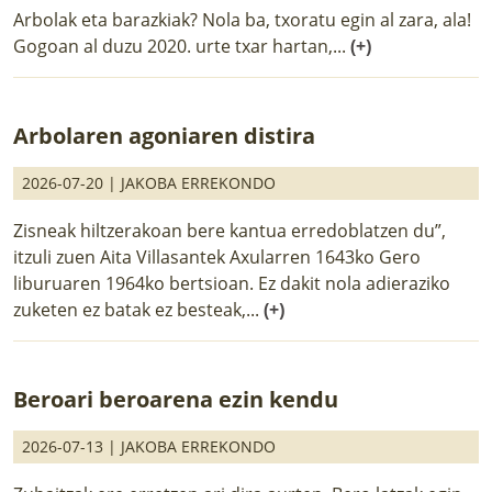
Arbolak eta barazkiak? Nola ba, txoratu egin al zara, ala!
Gogoan al duzu 2020. urte txar hartan,...
(+)
Arbolaren agoniaren distira
2026-07-20 |
JAKOBA ERREKONDO
Zisneak hiltzerakoan bere kantua erredoblatzen du”,
itzuli zuen Aita Villasantek Axularren 1643ko Gero
liburuaren 1964ko bertsioan. Ez dakit nola adieraziko
zuketen ez batak ez besteak,...
(+)
Beroari beroarena ezin kendu
2026-07-13 |
JAKOBA ERREKONDO