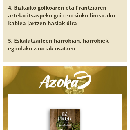
4. Bizkaiko golkoaren eta Frantziaren
arteko itsaspeko goi tentsioko linearako
kablea jartzen hasiak dira
5. Eskalatzaileen harrobian, harrobiek
egindako zauriak osatzen