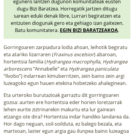
egunero lantzen dugunon komunitateak eusten
dugu Bizi Baratzea. Horregatik jartzen ditugu
sarean eduki denak libre, Lurrari begiratzen eta
entzuten diogunak gero eta gehiago izan gaitezen.
Batu komunitatera.
EGIN BIZI BARATZEAKOA
.
Gorringoaren zarpiadura lodia ahoan, leihotik begiratu
eta atariko lizarraren (
Fraxinus excelsior
) abaroan,
hortentsia familia (
Hydrangea macrophylla, Hydrangea
arborescens
“Annabelle” eta
Hydrangea paniculata
“Ilvobo”) indarrean kimuberritzen, zein baino zein argi
luzeagoko egun hauen etekina hobetzeko ahaleginean.
Eta urteroko burutazioak garraztu dit gorringoaren
gozoa: aurten ere hortentsia eder horien loretzarrak
lehen eurite ziztrinarekin makurtu eta lur gainean
etzango ote dira? Hortentsia indar handiko landarea da.
Hor dago neguan, soil-soilduta, ez balego bezala, eta
martxoan, laster egun argia gau ilunpea baino luzeagoa