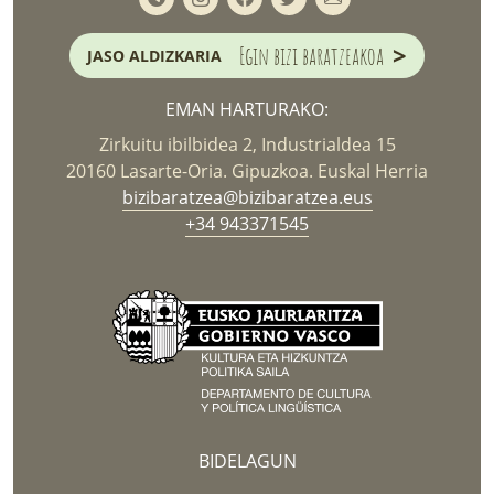
>
Egin bizi baratzeakoa
JASO ALDIZKARIA
EMAN HARTURAKO:
Zirkuitu ibilbidea 2, Industrialdea 15
20160 Lasarte-Oria. Gipuzkoa. Euskal Herria
bizibaratzea@bizibaratzea.eus
+34 943371545
BIDELAGUN