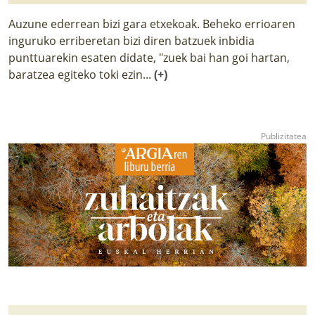
Auzune ederrean bizi gara etxekoak. Beheko errioaren
inguruko erriberetan bizi diren batzuek inbidia
punttuarekin esaten didate, "zuek bai han goi hartan,
baratzea egiteko toki ezin...
(+)