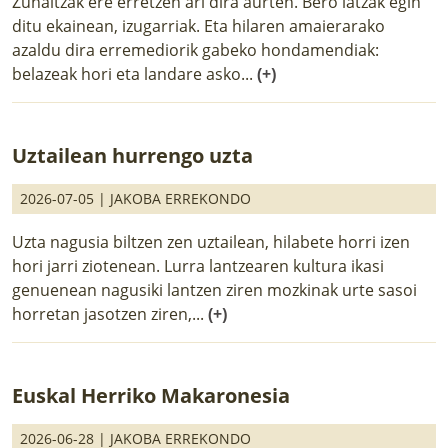
Zuhaitzak ere erretzen ari dira aurten. Bero latzak egin
ditu ekainean, izugarriak. Eta hilaren amaierarako
azaldu dira erremediorik gabeko hondamendiak:
belazeak hori eta landare asko...
(+)
Uztailean hurrengo uzta
2026-07-05 |
JAKOBA ERREKONDO
Uzta nagusia biltzen zen uztailean, hilabete horri izen
hori jarri ziotenean. Lurra lantzearen kultura ikasi
genuenean nagusiki lantzen ziren mozkinak urte sasoi
horretan jasotzen ziren,...
(+)
Euskal Herriko Makaronesia
2026-06-28 |
JAKOBA ERREKONDO