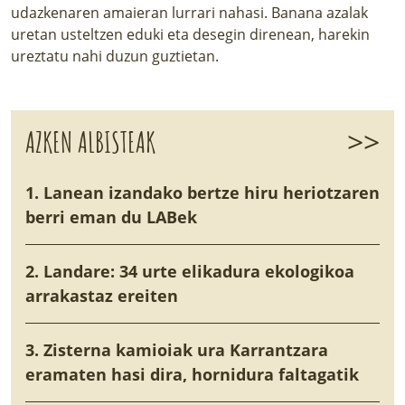
udazkenaren amaieran lurrari nahasi. Banana azalak
uretan usteltzen eduki eta desegin direnean, harekin
ureztatu nahi duzun guztietan.
>>
AZKEN ALBISTEAK
1. Lanean izandako bertze hiru heriotzaren
berri eman du LABek
2. Landare: 34 urte elikadura ekologikoa
arrakastaz ereiten
3. Zisterna kamioiak ura Karrantzara
eramaten hasi dira, hornidura faltagatik