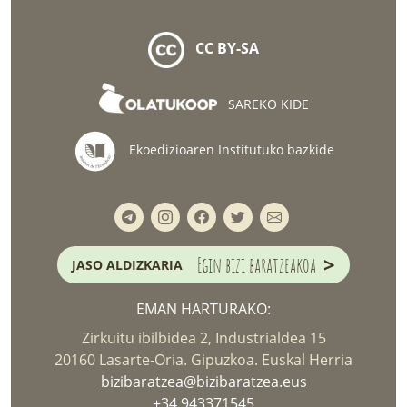
CC BY-SA
SAREKO KIDE
Ekoedizioaren Institutuko bazkide
>
Egin bizi baratzeakoa
JASO ALDIZKARIA
EMAN HARTURAKO:
Zirkuitu ibilbidea 2, Industrialdea 15
20160 Lasarte-Oria. Gipuzkoa. Euskal Herria
bizibaratzea@bizibaratzea.eus
+34 943371545