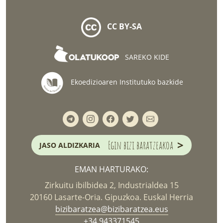
CC BY-SA
SAREKO KIDE
Ekoedizioaren Institutuko bazkide
>
Egin bizi baratzeakoa
JASO ALDIZKARIA
EMAN HARTURAKO:
Zirkuitu ibilbidea 2, Industrialdea 15
20160 Lasarte-Oria. Gipuzkoa. Euskal Herria
bizibaratzea@bizibaratzea.eus
+34 943371545