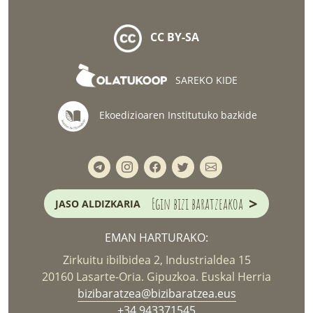
CC BY-SA
SAREKO KIDE
Ekoedizioaren Institutuko bazkide
>
Egin bizi baratzeakoa
JASO ALDIZKARIA
EMAN HARTURAKO:
Zirkuitu ibilbidea 2, Industrialdea 15
20160 Lasarte-Oria. Gipuzkoa. Euskal Herria
bizibaratzea@bizibaratzea.eus
+34 943371545