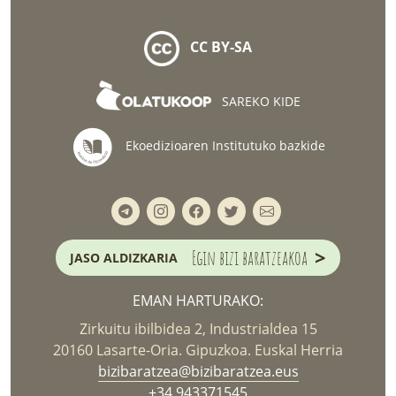
CC BY-SA
SAREKO KIDE
Ekoedizioaren Institutuko bazkide
>
Egin bizi baratzeakoa
JASO ALDIZKARIA
EMAN HARTURAKO:
Zirkuitu ibilbidea 2, Industrialdea 15
20160 Lasarte-Oria. Gipuzkoa. Euskal Herria
bizibaratzea@bizibaratzea.eus
+34 943371545