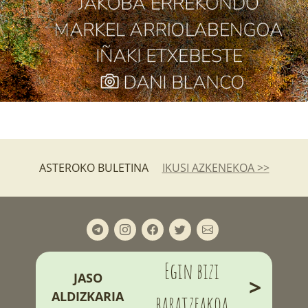
ASTEROKO BULETINA
IKUSI AZKENEKOA >>
Egin bizi
JASO
>
ALDIZKARIA
baratzeakoa