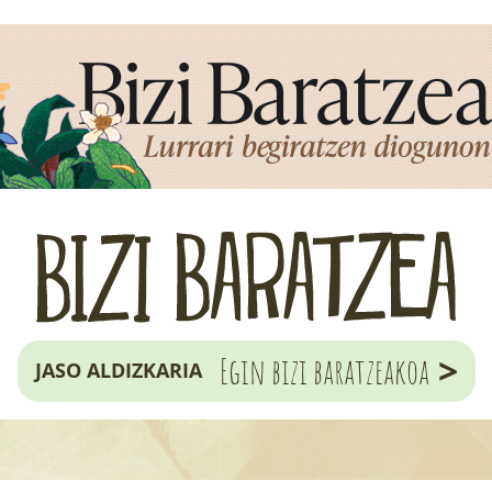
>
Egin bizi baratzeakoa
JASO ALDIZKARIA