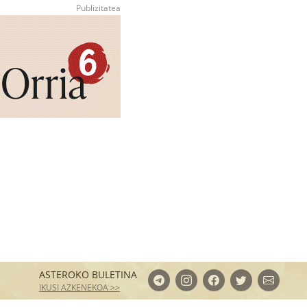
ASTEROKO BULETINA
IKUSI AZKENEKOA >>