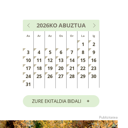
2026KO
ABUZTUA
As
Ar
Az
Os
Or
La
Ig
1
2
3
4
5
6
7
8
9
10
11
12
13
14
15
16
17
18
19
20
21
22
23
24
25
26
27
28
29
30
31
ZURE EKITALDIA BIDALI