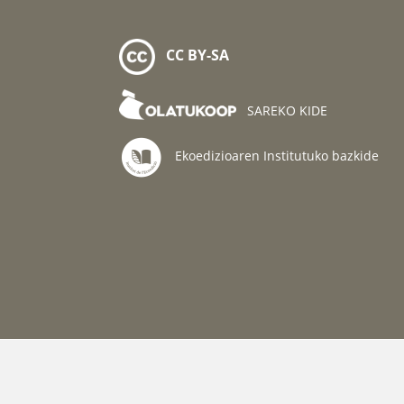
CC BY-SA
SAREKO KIDE
Ekoedizioaren Institutuko bazkide