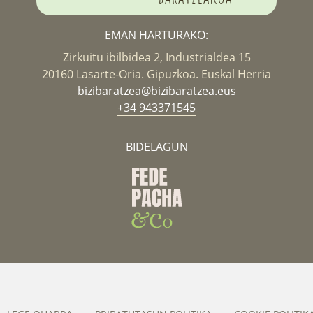
EMAN HARTURAKO:
Zirkuitu ibilbidea 2, Industrialdea 15
20160 Lasarte-Oria. Gipuzkoa. Euskal Herria
bizibaratzea@bizibaratzea.eus
+34 943371545
BIDELAGUN