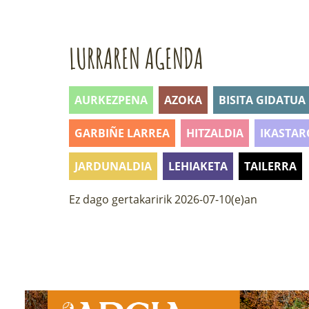
LURRAREN AGENDA
AURKEZPENA
AZOKA
BISITA GIDATUA
GARBIÑE LARREA
HITZALDIA
IKASTAR
JARDUNALDIA
LEHIAKETA
TAILERRA
Ez dago gertakaririk 2026-07-10(e)an