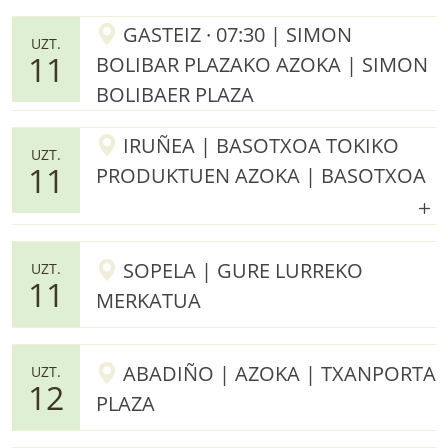
GASTEIZ · 07:30 | SIMON
UZT.
11
BOLIBAR PLAZAKO AZOKA | SIMON
BOLIBAER PLAZA
IRUÑEA | BASOTXOA TOKIKO
UZT.
11
PRODUKTUEN AZOKA | BASOTXOA
SOPELA | GURE LURREKO
UZT.
11
MERKATUA
ABADIÑO | AZOKA | TXANPORTA
UZT.
12
PLAZA