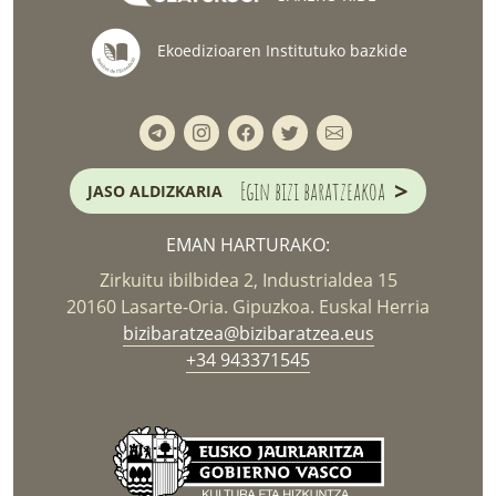
Ekoedizioaren Institutuko bazkide
>
Egin bizi baratzeakoa
JASO ALDIZKARIA
EMAN HARTURAKO:
Zirkuitu ibilbidea 2, Industrialdea 15
20160 Lasarte-Oria. Gipuzkoa. Euskal Herria
bizibaratzea@bizibaratzea.eus
+34 943371545