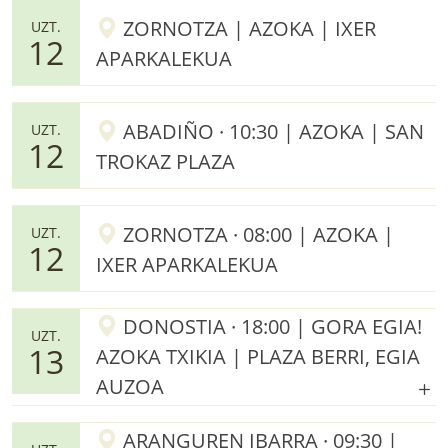
ZORNOTZA | AZOKA | IXER
UZT.
12
APARKALEKUA
ABADIÑO · 10:30 | AZOKA | SAN
UZT.
12
TROKAZ PLAZA
ZORNOTZA · 08:00 | AZOKA |
UZT.
12
IXER APARKALEKUA
DONOSTIA · 18:00 | GORA EGIA!
UZT.
13
AZOKA TXIKIA | PLAZA BERRI, EGIA
AUZOA
ARANGUREN IBARRA · 09:30 |