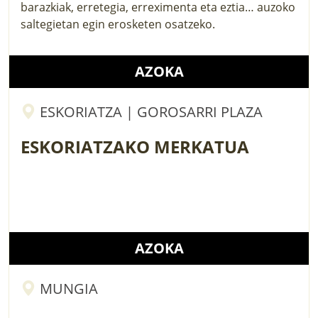
barazkiak, erretegia, erreximenta eta eztia… auzoko
saltegietan egin erosketen osatzeko.
AZOKA
ESKORIATZA | GOROSARRI PLAZA
ESKORIATZAKO MERKATUA
AZOKA
MUNGIA