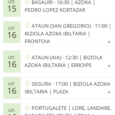
BASAURI · 16:30 | AZOKA |
UZT.
15
PEDRO LOPEZ KORTAZAR
ATAUN (SAN GREGORIO) · 11:00 |
UZT.
16
BIZIOLA AZOKA IBILTARIA |
FRONTOIA
ATAUN (AIA) · 12:30 | BIZIOLA
UZT.
16
AZOKA IBILTARIA | ERROIPE
SEGURA · 17:00 | BIZIOLA AZOKA
UZT.
16
IBILTARIA | PLAZA
PORTUGALETE | LORE, LANDARE,
UZT.