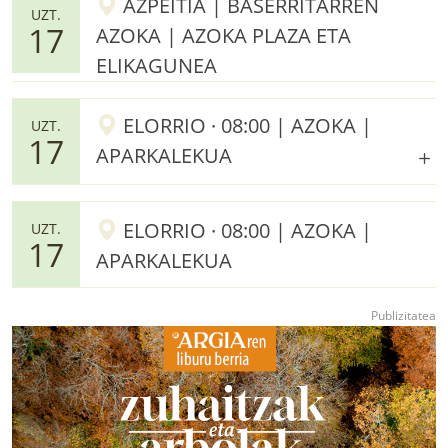
AZPEITIA | BASERRITARREN
UZT.
17
AZOKA | AZOKA PLAZA ETA
ELIKAGUNEA
ELORRIO · 08:00 | AZOKA |
UZT.
17
APARKALEKUA
ELORRIO · 08:00 | AZOKA |
UZT.
17
APARKALEKUA