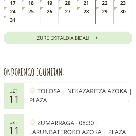
17
18
19
20
21
22
23
24
25
26
27
28
29
30
31
ZURE EKITALDIA BIDALI
ONDORENGO EGUNETAN:
TOLOSA | NEKAZARITZA AZOKA |
UZT.
11
PLAZA
ZUMARRAGA · 08:30 |
UZT.
11
LARUNBATEROKO AZOKA | PLAZA