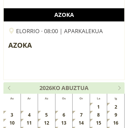
AZOKA
ELORRIO · 08:00 | APARKALEKUA
AZOKA
2026KO
ABUZTUA
As
Ar
Az
Os
Or
La
Ig
1
2
3
4
5
6
7
8
9
10
11
12
13
14
15
16