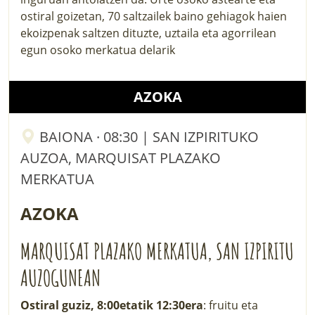
ostiral goizetan, 70 saltzailek baino gehiagok haien
ekoizpenak saltzen dituzte, uztaila eta agorrilean
egun osoko merkatua delarik
AZOKA
BAIONA · 08:30 | SAN IZPIRITUKO
AUZOA, MARQUISAT PLAZAKO
MERKATUA
AZOKA
MARQUISAT PLAZAKO MERKATUA, SAN IZPIRITU
AUZOGUNEAN
Ostiral guziz, 8:00etatik 12:30era
: fruitu eta