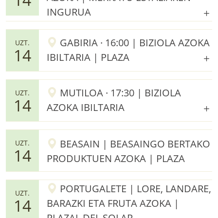
INGURUA
GABIRIA · 16:00 | BIZIOLA AZOKA
UZT.
14
IBILTARIA | PLAZA
MUTILOA · 17:30 | BIZIOLA
UZT.
14
AZOKA IBILTARIA
BEASAIN | BEASAINGO BERTAKO
UZT.
14
PRODUKTUEN AZOKA | PLAZA
PORTUGALETE | LORE, LANDARE,
UZT.
14
BARAZKI ETA FRUTA AZOKA |
PLAZAL DEL SOLAR