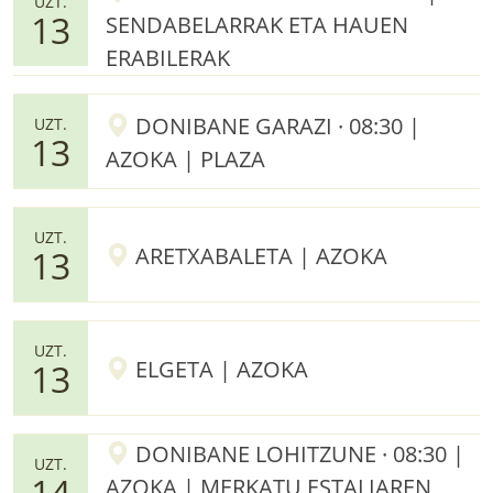
UZT.
13
SENDABELARRAK ETA HAUEN
ERABILERAK
DONIBANE GARAZI · 08:30 |
UZT.
13
AZOKA | PLAZA
UZT.
ARETXABALETA | AZOKA
13
UZT.
ELGETA | AZOKA
13
DONIBANE LOHITZUNE · 08:30 |
UZT.
14
AZOKA | MERKATU ESTALIAREN