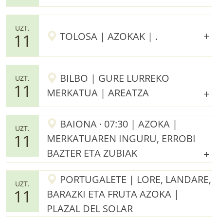
UZT.
TOLOSA | AZOKAK | .
11
BILBO | GURE LURREKO
UZT.
11
MERKATUA | AREATZA
BAIONA · 07:30 | AZOKA |
UZT.
11
MERKATUAREN INGURU, ERROBI
BAZTER ETA ZUBIAK
PORTUGALETE | LORE, LANDARE,
UZT.
11
BARAZKI ETA FRUTA AZOKA |
PLAZAL DEL SOLAR