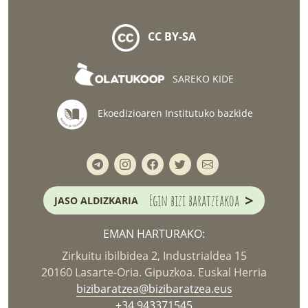
CC BY-SA
SAREKO KIDE
Ekoedizioaren Institutuko bazkide
>
Egin bizi baratzeakoa
JASO ALDIZKARIA
EMAN HARTURAKO:
Zirkuitu ibilbidea 2, Industrialdea 15
20160 Lasarte-Oria. Gipuzkoa. Euskal Herria
bizibaratzea@bizibaratzea.eus
+34 943371545