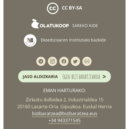
CC BY-SA
SAREKO KIDE
Ekoedizioaren Institutuko bazkide
>
Egin bizi baratzeakoa
JASO ALDIZKARIA
EMAN HARTURAKO:
Zirkuitu ibilbidea 2, Industrialdea 15
20160 Lasarte-Oria. Gipuzkoa. Euskal Herria
bizibaratzea@bizibaratzea.eus
+34 943371545