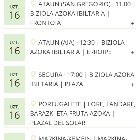
ATAUN (SAN GREGORIO) · 11:00 |
UZT.
16
BIZIOLA AZOKA IBILTARIA |
FRONTOIA
ATAUN (AIA) · 12:30 | BIZIOLA
UZT.
16
AZOKA IBILTARIA | ERROIPE
SEGURA · 17:00 | BIZIOLA AZOKA
UZT.
16
IBILTARIA | PLAZA
PORTUGALETE | LORE, LANDARE,
UZT.
16
BARAZKI ETA FRUTA AZOKA |
PLAZAL DEL SOLAR
MARKINA-XEMEIN | MARKINA-