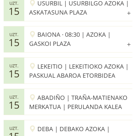
USURBIL | USURBILGO AZOKA |
UZT.
15
ASKATASUNA PLAZA
BAIONA · 08:30 | AZOKA |
UZT.
15
GASKOI PLAZA
LEKEITIO | LEKEITIOKO AZOKA |
UZT.
15
PASKUAL ABAROA ETORBIDEA
ABADIÑO | TRAÑA-MATIENAKO
UZT.
15
MERKATUA | PERULANDA KALEA
DEBA | DEBAKO AZOKA |
UZT.