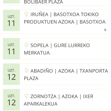
BOLIBAER PLAZA
IRUÑEA | BASOTXOA TOKIKO
UZT.
11
PRODUKTUEN AZOKA | BASOTXOA
SOPELA | GURE LURREKO
UZT.
11
MERKATUA
ABADIÑO | AZOKA | TXANPORTA
UZT.
12
PLAZA
ZORNOTZA | AZOKA | IXER
UZT.
12
APARKALEKUA