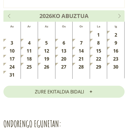
2026KO
ABUZTUA
As
Ar
Az
Os
Or
La
Ig
1
2
3
4
5
6
7
8
9
10
11
12
13
14
15
16
17
18
19
20
21
22
23
24
25
26
27
28
29
30
31
ZURE EKITALDIA BIDALI
ONDORENGO EGUNETAN: