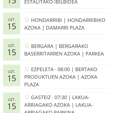
15
ESTALITAKO IBILBIDEA
HONDARRIBI | HONDARRIBIKO
UZT.
15
AZOKA | DAMARRI PLAZA
BERGARA | BERGARAKO
UZT.
15
BASERRITARREN AZOKA | PARKEA
EZPELETA · 08:00 | BERTAKO
UZT.
15
PRODUKTUEN AZOKA | AZOKA
PLAZA
GASTEIZ · 07:30 | LAKUA-
UZT.
15
ARRIAGAKO AZOKA | LAKUA-
ARRIAGAKO PARKINA