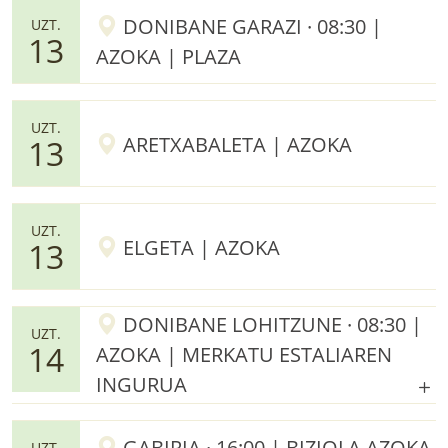
DONIBANE GARAZI · 08:30 |
UZT.
13
AZOKA | PLAZA
UZT.
ARETXABALETA | AZOKA
13
UZT.
ELGETA | AZOKA
13
DONIBANE LOHITZUNE · 08:30 |
UZT.
14
AZOKA | MERKATU ESTALIAREN
INGURUA
GABIRIA · 16:00 | BIZIOLA AZOKA
UZT.