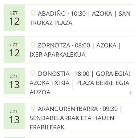
ABADIÑO · 10:30 | AZOKA | SAN
UZT.
12
TROKAZ PLAZA
ZORNOTZA · 08:00 | AZOKA |
UZT.
12
IXER APARKALEKUA
DONOSTIA · 18:00 | GORA EGIA!
UZT.
13
AZOKA TXIKIA | PLAZA BERRI, EGIA
AUZOA
ARANGUREN IBARRA · 09:30 |
UZT.
13
SENDABELARRAK ETA HAUEN
ERABILERAK