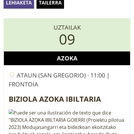
LEHIAKETA
TAILERRA
LURRAREN AGENDA
AZOKA
UZTAILAK
09
AZOKA
ATAUN (SAN GREGORIO) · 11:00 |
FRONTOIA
BIZIOLA AZOKA IBILTARIA