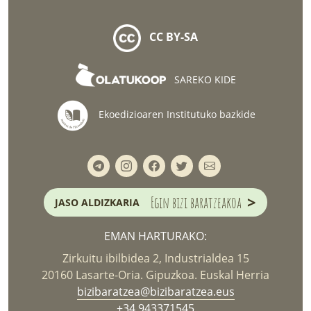
CC BY-SA
SAREKO KIDE
Ekoedizioaren Institutuko bazkide
>
Egin bizi baratzeakoa
JASO ALDIZKARIA
EMAN HARTURAKO:
Zirkuitu ibilbidea 2, Industrialdea 15
20160 Lasarte-Oria. Gipuzkoa. Euskal Herria
bizibaratzea@bizibaratzea.eus
+34 943371545