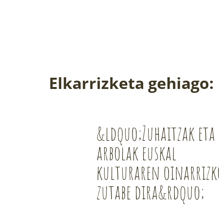
Elkarrizketa gehiago:
&ldquo;Zuhaitzak eta
arbolak euskal
kulturaren oinarrizk
zutabe dira&rdquo;