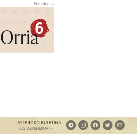
ASTEROKO BULETINA
IKUSI AZKENEKOA >>