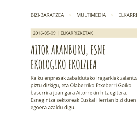
BIZI-BARATZEA
MULTIMEDIA
ELKARR
2016-05-09 | ELKARRIZKETAK
AITOR ARANBURU, ESNE
EKOLOGIKO EKOIZLEA
Kaiku enpresak zabaldutako iragarkiak zalantz
piztu dizkigu, eta Olaberriko Etxeberri Goiko
baserrira joan gara Aitorrekin hitz egitera.
Esnegintza sektoreak Euskal Herrian bizi duen
egoera azaldu digu.