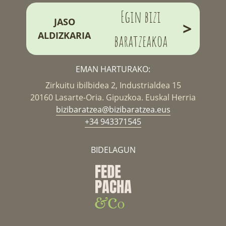
Egin bizi
JASO
>
ALDIZKARIA
baratzeakoa
EMAN HARTURAKO:
Zirkuitu ibilbidea 2, Industrialdea 15
20160 Lasarte-Oria. Gipuzkoa. Euskal Herria
bizibaratzea@bizibaratzea.eus
+34 943371545
BIDELAGUN