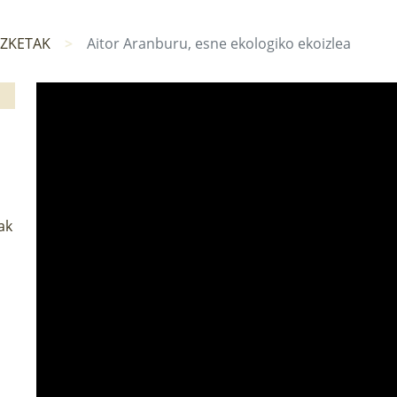
IZKETAK
Aitor Aranburu, esne ekologiko ekoizlea
ak