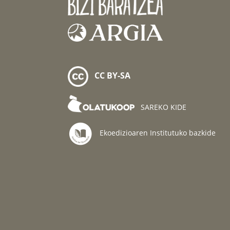
CC BY-SA
SAREKO KIDE
Ekoedizioaren Institutuko bazkide