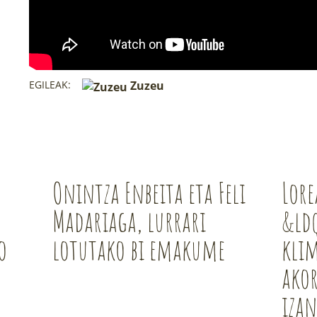
EGILEAK:
Zuzeu
Onintza Enbeita eta Feli
Lore
Madariaga, lurrari
&ld
o
lotutako bi emakume
kli
akor
iza