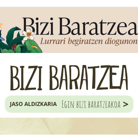
>
Egin bizi baratzeakoa
JASO ALDIZKARIA