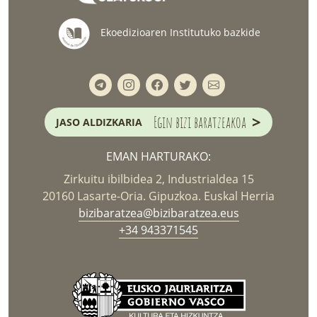
Ekoedizioaren Institutuko bazkide
>
Egin bizi baratzeakoa
JASO ALDIZKARIA
EMAN HARTURAKO:
Zirkuitu ibilbidea 2, Industrialdea 15
20160 Lasarte-Oria. Gipuzkoa. Euskal Herria
bizibaratzea@bizibaratzea.eus
+34 943371545