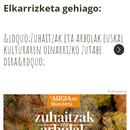
Elkarrizketa gehiago:
&ldquo;Zuhaitzak eta arbolak euskal
kulturaren oinarrizko zutabe
dira&rdquo;