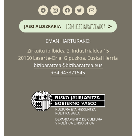
>
Egin bizi baratzeakoa
JASO ALDIZKARIA
EMAN HARTURAKO:
Zirkuitu ibilbidea 2, Industrialdea 15
20160 Lasarte-Oria. Gipuzkoa. Euskal Herria
bizibaratzea@bizibaratzea.eus
+34 943371545