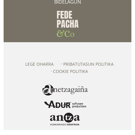
BIDELAGUN
LEGE OHARRA
PRIBATUTASUN POLITIKA
COOKIE POLITIKA