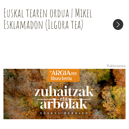
Euskal tearen ordua | Mikel
Esklamadon (Ilgora tea)