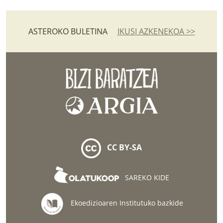
ASTEROKO BULETINA
IKUSI AZKENEKOA >>
CC BY-SA
SAREKO KIDE
Ekoedizioaren Institutuko bazkide