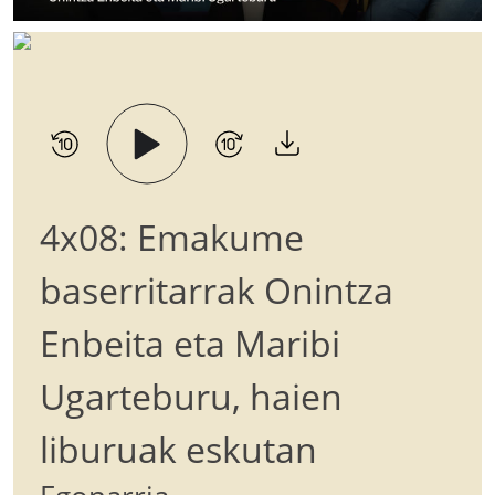
4x08: Emakume
baserritarrak Onintza
Enbeita eta Maribi
Ugarteburu, haien
liburuak eskutan