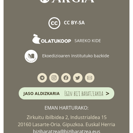
CC BY-SA
SAREKO KIDE
Ekoedizioaren Institutuko bazkide
>
Egin bizi baratzeakoa
JASO ALDIZKARIA
EMAN HARTURAKO:
Zirkuitu ibilbidea 2, Industrialdea 15
20160 Lasarte-Oria. Gipuzkoa. Euskal Herria
bizibaratzea@bizibaratzea.eus