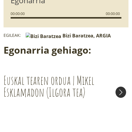
Egonarria
00
:
00
:
00
00
:
00
:
00
EGILEAK:
Bizi Baratzea, ARGIA
Egonarria gehiago:
Euskal tearen ordua | Mikel
Esklamadon (Ilgora tea)