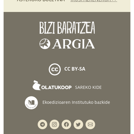
CC BY-SA
SAREKO KIDE
Ekoedizioaren Institutuko bazkide