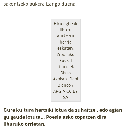
sakontzeko aukera izango duena.
Hiru egileak
liburu
aurkeztu
berria
eskutan,
Ziburuko
Euskal
Liburu eta
Disko
Azokan.
Dani
Blanco /
ARGIA CC BY
SA
Gure kultura hertsiki lotua da zuhaitzei, edo agian
gu gaude lotuta... Poesia asko topatzen dira
liburuko orrietan.