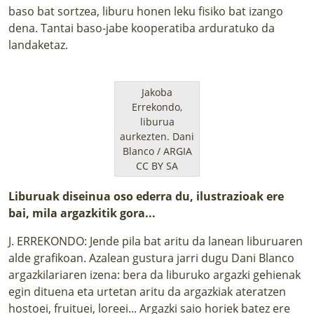
baso bat sortzea, liburu honen leku fisiko bat izango
dena. Tantai baso-jabe kooperatiba arduratuko da
landaketaz.
Jakoba
Errekondo,
liburua
aurkezten.
Dani
Blanco / ARGIA
CC BY SA
Liburuak diseinua oso ederra du, ilustrazioak ere
bai, mila argazkitik gora...
J. ERREKONDO: Jende pila bat aritu da lanean liburuaren
alde grafikoan. Azalean gustura jarri dugu Dani Blanco
argazkilariaren izena: bera da liburuko argazki gehienak
egin dituena eta urtetan aritu da argazkiak ateratzen
hostoei, fruituei, loreei... Argazki saio horiek batez ere