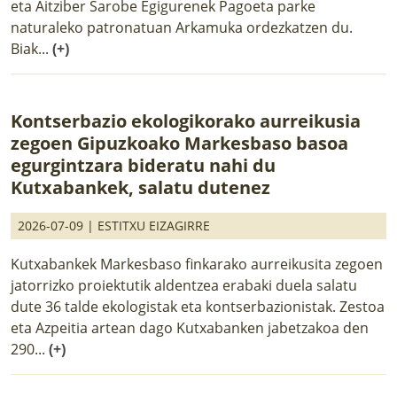
eta Aitziber Sarobe Egigurenek Pagoeta parke
naturaleko patronatuan Arkamuka ordezkatzen du.
Biak...
(+)
Kontserbazio ekologikorako aurreikusia
zegoen Gipuzkoako Markesbaso basoa
egurgintzara bideratu nahi du
Kutxabankek, salatu dutenez
2026-07-09 |
ESTITXU EIZAGIRRE
Kutxabankek Markesbaso finkarako aurreikusita zegoen
jatorrizko proiektutik aldentzea erabaki duela salatu
dute 36 talde ekologistak eta kontserbazionistak. Zestoa
eta Azpeitia artean dago Kutxabanken jabetzakoa den
290...
(+)