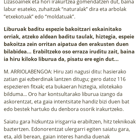
Lizasoainek eta hori irakurtzea gomendatzen dut, baina
labur esateko, zuhaitzak “naturalak” dira eta arbolak
“etxekotuak” edo “moldatuak”.
Liburuak baditu espezie bakoitzari eskainitako
orriak, atzeko aldean baditu taulak, hiztegia, espeie
bakoitza zein orritan aipatua den erakusten duen
bilabidea... Erabiltzeko oso erraza iruditu zait, baina
ia hiru kiloko liburua da, pisatu ere egin dut...
M. ARRIOLABENGOA: Hiru zati nagusi ditu: hasierako
zatian gai ezberdinak lantzen ditugu; gero datoz 116
espezieren fitxak; eta bukaeran hiztegia, xilotekako
bilduma... Oro har kontsultarako liburua izango da
askorentzat, eta gaia intentsitate handiz bizi duen bat
edo bestek hartuko du denbora osorik irakurtzeko.
Saiatu gara hizkuntza irisgarria erabiltzen, hitz teknikoak
baztertzen. Edonorentzat ulergarri egiten saiatu gara,
eta, aldi berean, gaian interes handia duenak