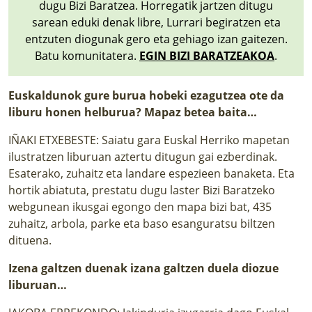
dugu Bizi Baratzea. Horregatik jartzen ditugu
sarean eduki denak libre, Lurrari begiratzen eta
entzuten diogunak gero eta gehiago izan gaitezen.
Batu komunitatera.
EGIN BIZI BARATZEAKOA
.
Euskaldunok gure burua hobeki ezagutzea ote da
liburu honen helburua? Mapaz betea baita…
IÑAKI ETXEBESTE: Saiatu gara Euskal Herriko mapetan
ilustratzen liburuan aztertu ditugun gai ezberdinak.
Esaterako, zuhaitz eta landare espezieen banaketa. Eta
hortik abiatuta, prestatu dugu laster Bizi Baratzeko
webgunean ikusgai egongo den mapa bizi bat, 435
zuhaitz, arbola, parke eta baso esanguratsu biltzen
dituena.
Izena galtzen duenak izana galtzen duela diozue
liburuan…