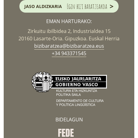
>
Egin bizi baratzeakoa
JASO ALDIZKARIA
EMAN HARTURAKO:
Zirkuitu ibilbidea 2, Industrialdea 15
20160 Lasarte-Oria. Gipuzkoa. Euskal Herria
bizibaratzea@bizibaratzea.eus
+34 943371545
BIDELAGUN