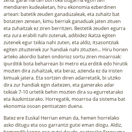
mendiaren kudeaketan, hiru ekonomia ezberdinen
artean: batetik zeuden ganaduzaleak, eta zuhaitz bat
botatzen zenean, kimu berriak ganaduak jaten zituen
eta zuhaitzak ez ziren berritzen. Bestetik zeuden egurra
eta zura erabili nahi zutenak, adibidez ikatza egiten
zutenek egur txikia nahi zuten, eta aldiz, itsasontziak
egiten zituztenek zur handiak nahi zituzten... Hiru horien
arteko akordio baten ondorioz sortu ziren moarroak:
ipurditik bota beharrean bi metro eta erditik edo hirutik
mozten dira zuhaitzak, eta beraz, azienda ez da iristen
kimuak jatera. Eta sortzen diren adarretatik, bi utziko
dira zur handiak egin daitezen, eta gainerako adar
txikiak 7-10 urtetik behin mozten dira su-egurretarako
eta ikazkintzarako. Horregatik, moarroa da sistema bat
ekonomia osoan pentsatzen duena.
Batez ere Euskal Herrian eman da, hemen horrelako
asko ditugu eta oso garrantzi gutxi eman diogu. Aldiz,
hemendik kanpo oso gutxi daude, esaterako Erresuma