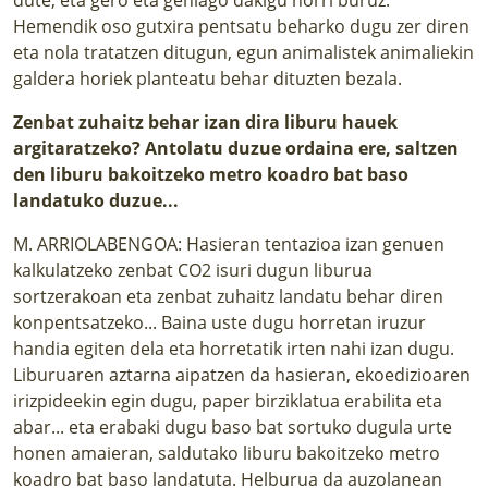
Hemendik oso gutxira pentsatu beharko dugu zer diren
eta nola tratatzen ditugun, egun animalistek animaliekin
galdera horiek planteatu behar dituzten bezala.
Zenbat zuhaitz behar izan dira liburu hauek
argitaratzeko? Antolatu duzue ordaina ere, saltzen
den liburu bakoitzeko metro koadro bat baso
landatuko duzue...
M. ARRIOLABENGOA: Hasieran tentazioa izan genuen
kalkulatzeko zenbat CO2 isuri dugun liburua
sortzerakoan eta zenbat zuhaitz landatu behar diren
konpentsatzeko... Baina uste dugu horretan iruzur
handia egiten dela eta horretatik irten nahi izan dugu.
Liburuaren aztarna aipatzen da hasieran, ekoedizioaren
irizpideekin egin dugu, paper birziklatua erabilita eta
abar... eta erabaki dugu baso bat sortuko dugula urte
honen amaieran, saldutako liburu bakoitzeko metro
koadro bat baso landatuta. Helburua da auzolanean