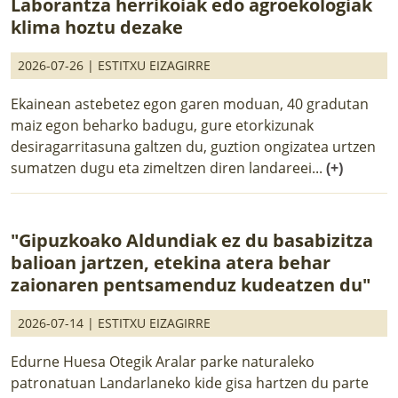
Laborantza herrikoiak edo agroekologiak
klima hoztu dezake
2026-07-26 |
ESTITXU EIZAGIRRE
Ekainean astebetez egon garen moduan, 40 gradutan
maiz egon beharko badugu, gure etorkizunak
desiragarritasuna galtzen du, guztion ongizatea urtzen
sumatzen dugu eta zimeltzen diren landareei...
(+)
"Gipuzkoako Aldundiak ez du basabizitza
balioan jartzen, etekina atera behar
zaionaren pentsamenduz kudeatzen du"
2026-07-14 |
ESTITXU EIZAGIRRE
Edurne Huesa Otegik Aralar parke naturaleko
patronatuan Landarlaneko kide gisa hartzen du parte