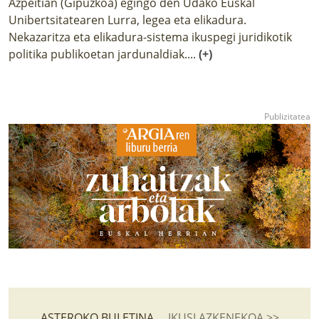
Azpeitian (Gipuzkoa) egingo den Udako Euskal
Unibertsitatearen Lurra, legea eta elikadura.
Nekazaritza eta elikadura-sistema ikuspegi juridikotik
politika publikoetan jardunaldiak....
(+)
ASTEROKO BULETINA
IKUSI AZKENEKOA >>