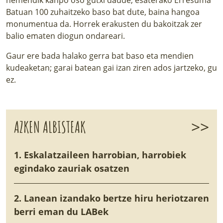
Batuan 100 zuhaitzeko baso bat dute, baina hangoa
monumentua da. Horrek erakusten du bakoitzak zer
balio ematen diogun ondareari.
Gaur ere bada halako gerra bat baso eta mendien
kudeaketan; garai batean gai izan ziren ados jartzeko, gu
ez.
>>
AZKEN ALBISTEAK
1. Eskalatzaileen harrobian, harrobiek
egindako zauriak osatzen
2. Lanean izandako bertze hiru heriotzaren
berri eman du LABek