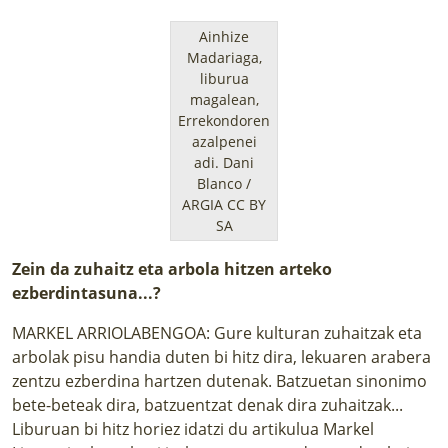
Ainhize
Madariaga,
liburua
magalean,
Errekondoren
azalpenei
adi.
Dani
Blanco /
ARGIA CC BY
SA
Zein da zuhaitz eta arbola hitzen arteko
ezberdintasuna...?
MARKEL ARRIOLABENGOA: Gure kulturan zuhaitzak eta
arbolak pisu handia duten bi hitz dira, lekuaren arabera
zentzu ezberdina hartzen dutenak. Batzuetan sinonimo
bete-beteak dira, batzuentzat denak dira zuhaitzak...
Liburuan bi hitz horiez idatzi du artikulua Markel