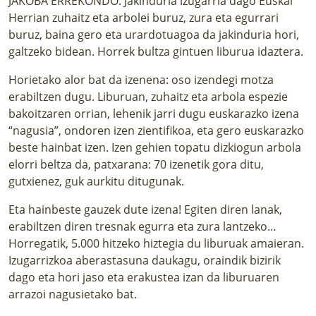
JAKOBA ERREKONDO: Jakinduria izugarria dago Euskal
Herrian zuhaitz eta arbolei buruz, zura eta egurrari
buruz, baina gero eta urardotuagoa da jakinduria hori,
galtzeko bidean. Horrek bultza gintuen liburua idaztera.
Horietako alor bat da izenena: oso izendegi motza
erabiltzen dugu. Liburuan, zuhaitz eta arbola espezie
bakoitzaren orrian, lehenik jarri dugu euskarazko izena
“nagusia”, ondoren izen zientifikoa, eta gero euskarazko
beste hainbat izen. Izen gehien topatu dizkiogun arbola
elorri beltza da, patxarana: 70 izenetik gora ditu,
gutxienez, guk aurkitu ditugunak.
Eta hainbeste gauzek dute izena! Egiten diren lanak,
erabiltzen diren tresnak egurra eta zura lantzeko…
Horregatik, 5.000 hitzeko hiztegia du liburuak amaieran.
Izugarrizkoa aberastasuna daukagu, oraindik bizirik
dago eta hori jaso eta erakustea izan da liburuaren
arrazoi nagusietako bat.