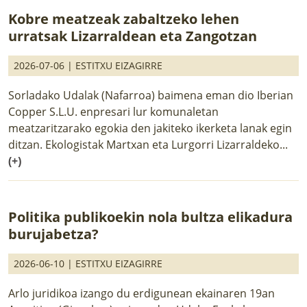
Kobre meatzeak zabaltzeko lehen
urratsak Lizarraldean eta Zangotzan
2026-07-06 |
ESTITXU EIZAGIRRE
Sorladako Udalak (Nafarroa) baimena eman dio Iberian
Copper S.L.U. enpresari lur komunaletan
meatzaritzarako egokia den jakiteko ikerketa lanak egin
ditzan. Ekologistak Martxan eta Lurgorri Lizarraldeko...
(+)
Politika publikoekin nola bultza elikadura
burujabetza?
2026-06-10 |
ESTITXU EIZAGIRRE
Arlo juridikoa izango du erdigunean ekainaren 19an