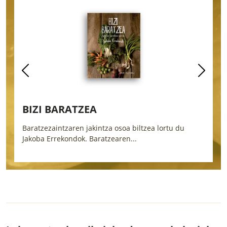
ETXEKO LANDAREAK
 du
Etxe barruko, balkoiko eta lorategiko 92 landare
hobeto zaintzeko...