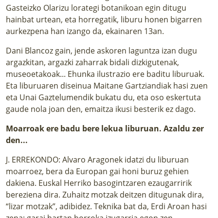
Gasteizko Olarizu lorategi botanikoan egin ditugu
hainbat urtean, eta horregatik, liburu honen bigarren
aurkezpena han izango da, ekainaren 13an.
Dani Blancoz gain, jende askoren laguntza izan dugu
argazkitan, argazki zaharrak bidali dizkigutenak,
museoetakoak... Ehunka ilustrazio ere baditu liburuak.
Eta liburuaren diseinua Maitane Gartziandiak hasi zuen
eta Unai Gaztelumendik bukatu du, eta oso eskertuta
gaude nola joan den, emaitza ikusi besterik ez dago.
Moarroak ere badu bere lekua liburuan. Azaldu zer
den...
J. ERREKONDO: Alvaro Aragonek idatzi du liburuan
moarroez, bera da Europan gai honi buruz gehien
dakiena. Euskal Herriko basogintzaren ezaugarririk
bereziena dira. Zuhaitz motzak deitzen ditugunak dira,
“lizar motzak”, adibidez. Teknika bat da, Erdi Aroan hasi
zena: garai hartan borroka izugarria egon zen