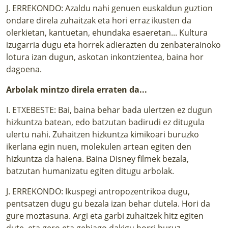
J. ERREKONDO: Azaldu nahi genuen euskaldun guztion
ondare direla zuhaitzak eta hori erraz ikusten da
olerkietan, kantuetan, ehundaka esaeretan... Kultura
izugarria dugu eta horrek adierazten du zenbaterainoko
lotura izan dugun, askotan inkontzientea, baina hor
dagoena.
Arbolak mintzo direla erraten da...
I. ETXEBESTE: Bai, baina behar bada ulertzen ez dugun
hizkuntza batean, edo batzutan badirudi ez ditugula
ulertu nahi. Zuhaitzen hizkuntza kimikoari buruzko
ikerlana egin nuen, molekulen artean egiten den
hizkuntza da haiena. Baina Disney filmek bezala,
batzutan humanizatu egiten ditugu arbolak.
J. ERREKONDO: Ikuspegi antropozentrikoa dugu,
pentsatzen dugu gu bezala izan behar dutela. Hori da
gure moztasuna. Argi eta garbi zuhaitzek hitz egiten
dute, eta gero eta gehiago dakigu horri buruz.