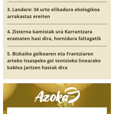
3. Landare: 34 urte elikadura ekologikoa
arrakastaz ereiten
4. Zisterna kamioiak ura Karrantzara
eramaten hasi dira, hornidura faltagatik
5. Bizkaiko golkoaren eta Frantziaren
arteko itsaspeko goi tentsioko linearako
kablea jartzen hasiak dira