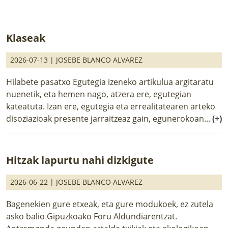
Klaseak
2026-07-13 |
JOSEBE BLANCO ALVAREZ
Hilabete pasatxo Egutegia izeneko artikulua argitaratu
nuenetik, eta hemen nago, atzera ere, egutegian
kateatuta. Izan ere, egutegia eta errealitatearen arteko
disoziazioak presente jarraitzeaz gain, egunerokoan...
(+)
Hitzak lapurtu nahi dizkigute
2026-06-22 |
JOSEBE BLANCO ALVAREZ
Bagenekien gure etxeak, eta gure modukoek, ez zutela
asko balio Gipuzkoako Foru Aldundiarentzat.