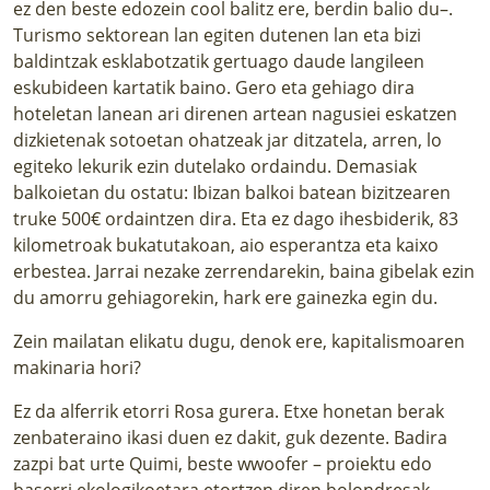
ez den beste edozein cool balitz ere, berdin balio du–.
Turismo sektorean lan egiten dutenen lan eta bizi
baldintzak esklabotzatik gertuago daude langileen
eskubideen kartatik baino. Gero eta gehiago dira
hoteletan lanean ari direnen artean nagusiei eskatzen
dizkietenak sotoetan ohatzeak jar ditzatela, arren, lo
egiteko lekurik ezin dutelako ordaindu. Demasiak
balkoietan du ostatu: Ibizan balkoi batean bizitzearen
truke 500€ ordaintzen dira. Eta ez dago ihesbiderik, 83
kilometroak bukatutakoan, aio esperantza eta kaixo
erbestea. Jarrai nezake zerrendarekin, baina gibelak ezin
du amorru gehiagorekin, hark ere gainezka egin du.
Zein mailatan elikatu dugu, denok ere, kapitalismoaren
makinaria hori?
Ez da alferrik etorri Rosa gurera. Etxe honetan berak
zenbateraino ikasi duen ez dakit, guk dezente. Badira
zazpi bat urte Quimi, beste wwoofer – proiektu edo
baserri ekologikoetara etortzen diren bolondresak–