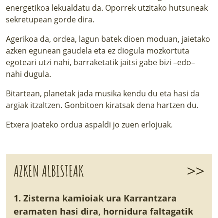
energetikoa lekualdatu da. Oporrek utzitako hutsuneak
sekretupean gorde dira.
Agerikoa da, ordea, lagun batek dioen moduan, jaietako
azken egunean gaudela eta ez diogula mozkortuta
egoteari utzi nahi, barraketatik jaitsi gabe bizi –edo–
nahi dugula.
Bitartean, planetak jada musika kendu du eta hasi da
argiak itzaltzen. Gonbitoen kiratsak dena hartzen du.
Etxera joateko ordua aspaldi jo zuen erlojuak.
>>
AZKEN ALBISTEAK
1. Zisterna kamioiak ura Karrantzara
eramaten hasi dira, hornidura faltagatik