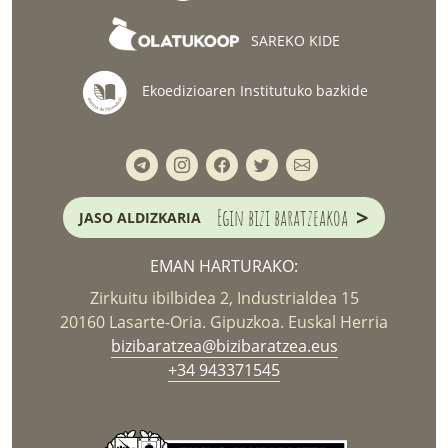
SAREKO KIDE
Ekoedizioaren Institutuko bazkide
>
Egin bizi baratzeakoa
JASO ALDIZKARIA
EMAN HARTURAKO:
Zirkuitu ibilbidea 2, Industrialdea 15
20160 Lasarte-Oria. Gipuzkoa. Euskal Herria
bizibaratzea@bizibaratzea.eus
+34 943371545