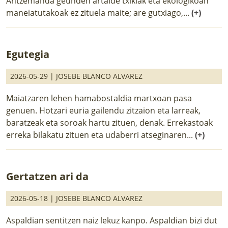
Antzemanda geunden artalde txikiak eta ekologikoan
maneiatutakoak ez zituela maite; are gutxiago,...
(+)
Egutegia
2026-05-29 |
JOSEBE BLANCO ALVAREZ
Maiatzaren lehen hamabostaldia martxoan pasa
genuen. Hotzari euria gailendu zitzaion eta larreak,
baratzeak eta soroak hartu zituen, denak. Errekastoak
erreka bilakatu zituen eta udaberri atseginaren...
(+)
Gertatzen ari da
2026-05-18 |
JOSEBE BLANCO ALVAREZ
Aspaldian sentitzen naiz lekuz kanpo. Aspaldian bizi dut