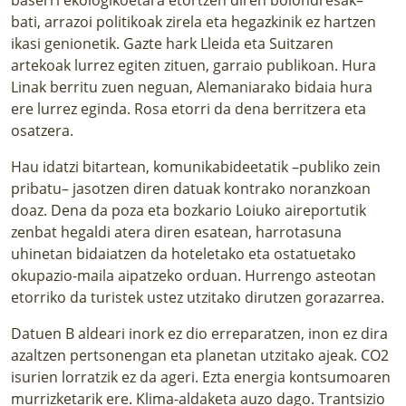
bati, arrazoi politikoak zirela eta hegazkinik ez hartzen
ikasi genionetik. Gazte hark Lleida eta Suitzaren
artekoak lurrez egiten zituen, garraio publikoan. Hura
Linak berritu zuen neguan, Alemaniarako bidaia hura
ere lurrez eginda. Rosa etorri da dena berritzera eta
osatzera.
Hau idatzi bitartean, komunikabideetatik –publiko zein
pribatu– jasotzen diren datuak kontrako noranzkoan
doaz. Dena da poza eta bozkario Loiuko aireportutik
zenbat hegaldi atera diren esatean, harrotasuna
uhinetan bidaiatzen da hoteletako eta ostatuetako
okupazio-maila aipatzeko orduan. Hurrengo asteotan
etorriko da turistek ustez utzitako dirutzen gorazarrea.
Datuen B aldeari inork ez dio erreparatzen, inon ez dira
azaltzen pertsonengan eta planetan utzitako ajeak. CO2
isurien lorratzik ez da ageri. Ezta energia kontsumoaren
murrizketarik ere. Klima-aldaketa auzo dago. Trantsizio