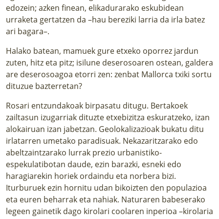
edozein; azken finean, elikadurarako eskubidean
urraketa gertatzen da –hau bereziki larria da irla batez
ari bagara–.
Halako batean, mamuek gure etxeko oporrez jardun
zuten, hitz eta pitz; isilune deserosoaren ostean, galdera
are deserosoagoa etorri zen: zenbat Mallorca txiki sortu
dituzue bazterretan?
Rosari entzundakoak birpasatu ditugu. Bertakoek
zailtasun izugarriak dituzte etxebizitza eskuratzeko, izan
alokairuan izan jabetzan. Geolokalizazioak bukatu ditu
irlatarren umetako paradisuak. Nekazaritzarako edo
abeltzaintzarako lurrak prezio urbanistiko-
espekulatibotan daude, ezin barazki, esneki edo
haragiarekin horiek ordaindu eta norbera bizi.
Iturburuek ezin hornitu udan bikoizten den populazioa
eta euren beharrak eta nahiak. Naturaren babeserako
legeen gainetik dago kirolari coolaren inperioa –kirolaria