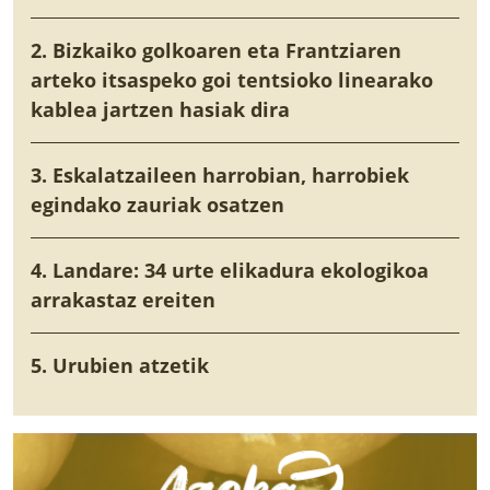
2. Bizkaiko golkoaren eta Frantziaren
arteko itsaspeko goi tentsioko linearako
kablea jartzen hasiak dira
3. Eskalatzaileen harrobian, harrobiek
egindako zauriak osatzen
4. Landare: 34 urte elikadura ekologikoa
arrakastaz ereiten
5. Urubien atzetik