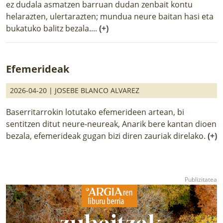
ez dudala asmatzen barruan dudan zenbait kontu
helarazten, ulertarazten; mundua neure baitan hasi eta
bukatuko balitz bezala....
(+)
Efemerideak
2026-04-20 |
JOSEBE BLANCO ALVAREZ
Baserritarrokin lotutako efemerideen artean, bi
sentitzen ditut neure-neureak, Anarik bere kantan dioen
bezala, efemerideak gugan bizi diren zauriak direlako.
(+)