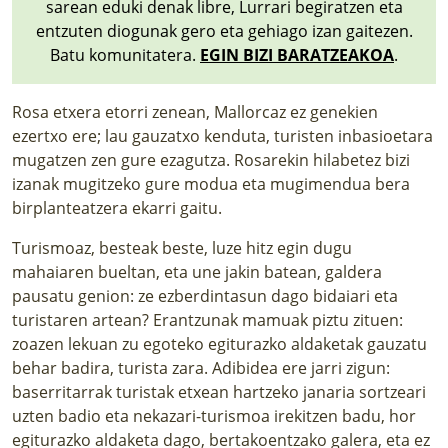
sarean eduki denak libre, Lurrari begiratzen eta
entzuten diogunak gero eta gehiago izan gaitezen.
Batu komunitatera.
EGIN BIZI BARATZEAKOA
.
Rosa etxera etorri zenean, Mallorcaz ez genekien
ezertxo ere; lau gauzatxo kenduta, turisten inbasioetara
mugatzen zen gure ezagutza. Rosarekin hilabetez bizi
izanak mugitzeko gure modua eta mugimendua bera
birplanteatzera ekarri gaitu.
Turismoaz, besteak beste, luze hitz egin dugu
mahaiaren bueltan, eta une jakin batean, galdera
pausatu genion: ze ezberdintasun dago bidaiari eta
turistaren artean? Erantzunak mamuak piztu zituen:
zoazen lekuan zu egoteko egiturazko aldaketak gauzatu
behar badira, turista zara. Adibidea ere jarri zigun:
baserritarrak turistak etxean hartzeko janaria sortzeari
uzten badio eta nekazari-turismoa irekitzen badu, hor
egiturazko aldaketa dago, bertakoentzako galera, eta ez