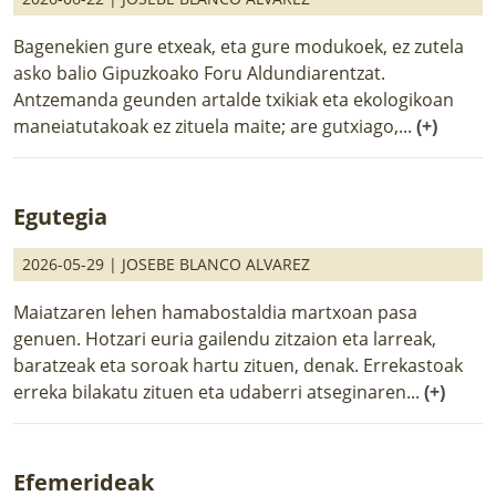
Bagenekien gure etxeak, eta gure modukoek, ez zutela
asko balio Gipuzkoako Foru Aldundiarentzat.
Antzemanda geunden artalde txikiak eta ekologikoan
maneiatutakoak ez zituela maite; are gutxiago,...
(+)
Egutegia
2026-05-29 |
JOSEBE BLANCO ALVAREZ
Maiatzaren lehen hamabostaldia martxoan pasa
genuen. Hotzari euria gailendu zitzaion eta larreak,
baratzeak eta soroak hartu zituen, denak. Errekastoak
erreka bilakatu zituen eta udaberri atseginaren...
(+)
Efemerideak