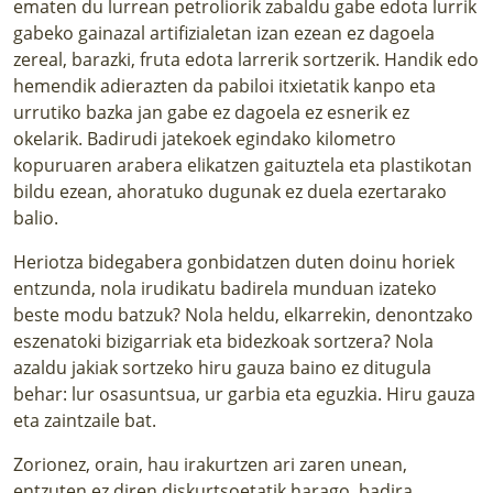
ematen du lurrean petroliorik zabaldu gabe edota lurrik
gabeko gainazal artifizialetan izan ezean ez dagoela
zereal, barazki, fruta edota larrerik sortzerik. Handik edo
hemendik adierazten da pabiloi itxietatik kanpo eta
urrutiko bazka jan gabe ez dagoela ez esnerik ez
okelarik. Badirudi jatekoek egindako kilometro
kopuruaren arabera elikatzen gaituztela eta plastikotan
bildu ezean, ahoratuko dugunak ez duela ezertarako
balio.
Heriotza bidegabera gonbidatzen duten doinu horiek
entzunda, nola irudikatu badirela munduan izateko
beste modu batzuk? Nola heldu, elkarrekin, denontzako
eszenatoki bizigarriak eta bidezkoak sortzera? Nola
azaldu jakiak sortzeko hiru gauza baino ez ditugula
behar: lur osasuntsua, ur garbia eta eguzkia. Hiru gauza
eta zaintzaile bat.
Zorionez, orain, hau irakurtzen ari zaren unean,
entzuten ez diren diskurtsoetatik harago, badira