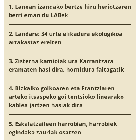
1. Lanean izandako bertze hiru heriotzaren
berri eman du LABek
2. Landare: 34 urte elikadura ekologikoa
arrakastaz ereiten
3. Zisterna kamioiak ura Karrantzara
eramaten hasi dira, hornidura faltagatik
4. Bizkaiko golkoaren eta Frantziaren
arteko itsaspeko goi tentsioko linearako
kablea jartzen hasiak dira
5. Eskalatzaileen harrobian, harrobiek
egindako zauriak osatzen