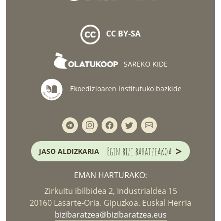
CC BY-SA
SAREKO KIDE
Ekoedizioaren Institutuko bazkide
>
Egin bizi baratzeakoa
JASO ALDIZKARIA
EMAN HARTURAKO:
Zirkuitu ibilbidea 2, Industrialdea 15
20160 Lasarte-Oria. Gipuzkoa. Euskal Herria
bizibaratzea@bizibaratzea.eus