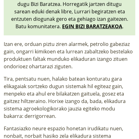
dugu Bizi Baratzea. Horregatik jartzen ditugu
sarean eduki denak libre, Lurrari begiratzen eta
entzuten diogunak gero eta gehiago izan gaitezen.
Batu komunitatera.
EGIN BIZI BARATZEAKOA
.
Izan ere, orduan piztu ziren alarmek, petrolio gabeziaz
gain, ongarri kimikoen eta lurrean zabaltzeko bestelako
produktuen faltak munduko elikaduran izango zituen
ondorioez ohartarazi ziguten.
Tira, pentsatu nuen, halako batean konturatu gara
elikagaiak sortzeko dugun sistemak hil egiteaz gain,
menpeko eta ahul ere bilakatzen gaituela, gosez eta
gaitzez hiltzeraino. Horixe izango da, bada, elikadura
sistema agroekologikorako jauzia egiteko modu
bakarra: derrigorrean.
Fantasiazko neure espazio honetan irudikatu nuen,
nonbait, norbait hasiko zela elikadura sistema