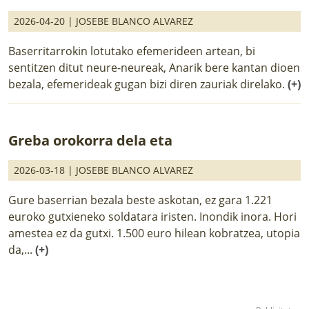
2026-04-20 |
JOSEBE BLANCO ALVAREZ
Baserritarrokin lotutako efemerideen artean, bi
sentitzen ditut neure-neureak, Anarik bere kantan dioen
bezala, efemerideak gugan bizi diren zauriak direlako.
(+)
Greba orokorra dela eta
2026-03-18 |
JOSEBE BLANCO ALVAREZ
Gure baserrian bezala beste askotan, ez gara 1.221
euroko gutxieneko soldatara iristen. Inondik inora. Hori
amestea ez da gutxi. 1.500 euro hilean kobratzea, utopia
da,...
(+)