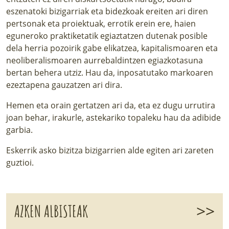
eszenatoki bizigarriak eta bidezkoak ereiten ari diren
pertsonak eta proiektuak, errotik erein ere, haien
eguneroko praktiketatik egiaztatzen dutenak posible
dela herria pozoirik gabe elikatzea, kapitalismoaren eta
neoliberalismoaren aurrebaldintzen egiazkotasuna
bertan behera utziz. Hau da, inposatutako markoaren
ezeztapena gauzatzen ari dira.
Hemen eta orain gertatzen ari da, eta ez dugu urrutira
joan behar, irakurle, astekariko topaleku hau da adibide
garbia.
Eskerrik asko bizitza bizigarrien alde egiten ari zareten
guztioi.
>>
AZKEN ALBISTEAK