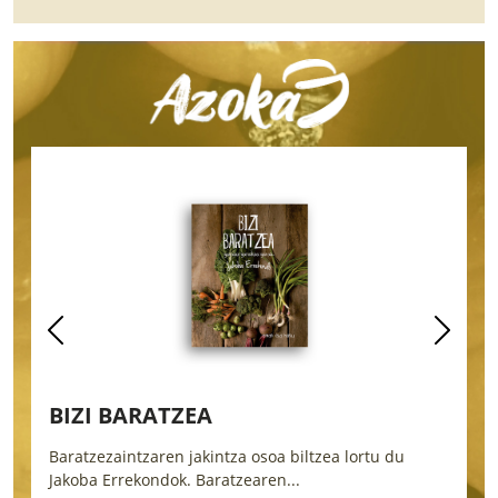
BIZI BARATZEA
Baratzezaintzaren jakintza osoa biltzea lortu du
L
Jakoba Errekondok. Baratzearen...