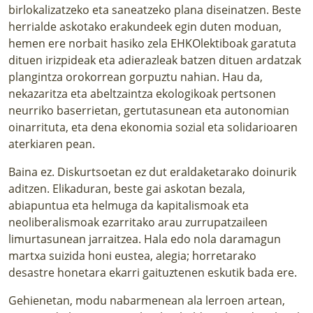
birlokalizatzeko eta saneatzeko plana diseinatzen. Beste
herrialde askotako erakundeek egin duten moduan,
hemen ere norbait hasiko zela EHKOlektiboak garatuta
dituen irizpideak eta adierazleak batzen dituen ardatzak
plangintza orokorrean gorpuztu nahian. Hau da,
nekazaritza eta abeltzaintza ekologikoak pertsonen
neurriko baserrietan, gertutasunean eta autonomian
oinarrituta, eta dena ekonomia sozial eta solidarioaren
aterkiaren pean.
Baina ez. Diskurtsoetan ez dut eraldaketarako doinurik
aditzen. Elikaduran, beste gai askotan bezala,
abiapuntua eta helmuga da kapitalismoak eta
neoliberalismoak ezarritako arau zurrupatzaileen
limurtasunean jarraitzea. Hala edo nola daramagun
martxa suizida honi eustea, alegia; horretarako
desastre honetara ekarri gaituztenen eskutik bada ere.
Gehienetan, modu nabarmenean ala lerroen artean,