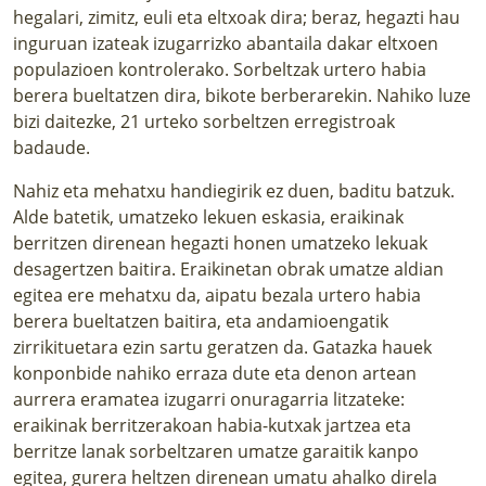
hegalari, zimitz, euli eta eltxoak dira; beraz, hegazti hau
inguruan izateak izugarrizko abantaila dakar eltxoen
populazioen kontrolerako. Sorbeltzak urtero habia
berera bueltatzen dira, bikote berberarekin. Nahiko luze
bizi daitezke, 21 urteko sorbeltzen erregistroak
badaude.
Nahiz eta mehatxu handiegirik ez duen, baditu batzuk.
Alde batetik, umatzeko lekuen eskasia, eraikinak
berritzen direnean hegazti honen umatzeko lekuak
desagertzen baitira. Eraikinetan obrak umatze aldian
egitea ere mehatxu da, aipatu bezala urtero habia
berera bueltatzen baitira, eta andamioengatik
zirrikituetara ezin sartu geratzen da. Gatazka hauek
konponbide nahiko erraza dute eta denon artean
aurrera eramatea izugarri onuragarria litzateke:
eraikinak berritzerakoan habia-kutxak jartzea eta
berritze lanak sorbeltzaren umatze garaitik kanpo
egitea, gurera heltzen direnean umatu ahalko direla