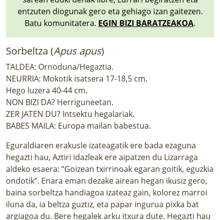
entzuten diogunak gero eta gehiago izan gaitezen.
Batu komunitatera.
EGIN BIZI BARATZEAKOA
.
Sorbeltza (
Apus apus
)
TALDEA: Ornoduna/Hegaztia.
NEURRIA: Mokotik isatsera 17-18,5 cm.
Hego luzera 40-44 cm.
NON BIZI DA? Herriguneetan.
ZER JATEN DU? Intsektu hegalariak.
BABES MAILA: Europa mailan babestua.
Eguraldiaren erakusle izateagatik ere bada ezaguna
hegazti hau, Aztiri idazleak ere aipatzen du Lizarraga
aldeko esaera: “Goizean txirrinoak egaran goitik, eguzkia
ondotik”. Enara eman dezake airean hegan ikusiz gero,
baina sorbeltza handiagoa izateaz gain, kolorez marroi
iluna da, ia beltza guztiz, eta papar ingurua pixka bat
argiagoa du. Bere hegalek arku itxura dute. Hegazti hau