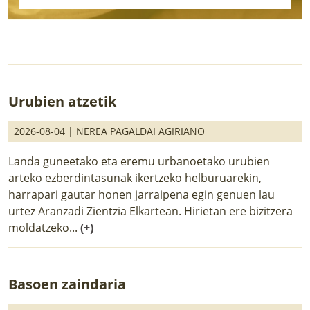
Urubien atzetik
2026-08-04 |
NEREA PAGALDAI AGIRIANO
Landa guneetako eta eremu urbanoetako urubien
arteko ezberdintasunak ikertzeko helburuarekin,
harrapari gautar honen jarraipena egin genuen lau
urtez Aranzadi Zientzia Elkartean. Hirietan ere bizitzera
moldatzeko...
(+)
Basoen zaindaria