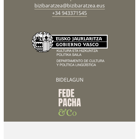
bizibaratzea@bizibaratzea.eus
+34 943371545
BIDELAGUN