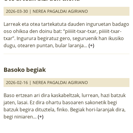
2026-03-30 |
NEREA PAGALDAI AGIRIANO
Larreak eta otea tartekatuta dauden inguruetan badago
oso ohikoa den doinu bat: “piiiiit-txar-txar, piiiiit-txar-
txar”. Ingurura begiratuz gero, seguruenik han ikusiko
dugu, otearen puntan, bular laranja...
(+)
Basoko begiak
2026-02-16 |
NEREA PAGALDAI AGIRIANO
Baso ertzean ari dira kaskabeltzak, lurrean, hazi batzuk
jaten, lasai. Ez dira ohartu basoaren sakonetik begi
batzuk begira dituztela, finko. Begiak hori-laranjak dira,
begi niniaren...
(+)