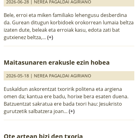
2026-06-28 |
NEREA PAGALDAI AGIRIANO
Bele, erroi eta miken familiako lehengusu desberdina
da. Gurean ditugun korbidoek orokorrean lumaia beltza
izaten dute, beleak eta erroiak kasu, edota zati bat
gutxienez beltza,...
(+)
Maitasunaren erakusle ezin hobea
2026-05-18 |
NEREA PAGALDAI AGIRIANO
Euskaldun askorentzat txoririk politena eta argiena
omen da; kantua ere badu, horixe bera esaten duena.
Batzuentzat sakratua ere bada txori hau: Jesukristo
gurutzetik salbatzera joan...
(+)
Ote artean bizi den txoria