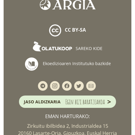
CC BY-SA
SAREKO KIDE
Ekoedizioaren Institutuko bazkide
>
Egin bizi baratzeakoa
JASO ALDIZKARIA
EMAN HARTURAKO:
Zirkuitu ibilbidea 2, Industrialdea 15
20160 Lasarte-Oria. Gipuzkoa. Euskal Herria