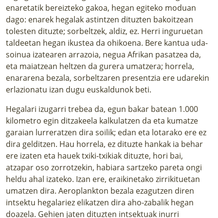
enaretatik bereizteko gakoa, hegan egiteko moduan
dago: enarek hegalak astintzen dituzten bakoitzean
tolesten dituzte; sorbeltzek, aldiz, ez. Herri inguruetan
taldeetan hegan ikustea da ohikoena. Bere kantua uda-
soinua izatearen arrazoia, negua Afrikan pasatzea da,
eta maiatzean heltzen da gurera umatzera; horrela,
enararena bezala, sorbeltzaren presentzia ere udarekin
erlazionatu izan dugu euskaldunok beti.
Hegalari izugarri trebea da, egun bakar batean 1.000
kilometro egin ditzakeela kalkulatzen da eta kumatze
garaian lurreratzen dira soilik; edan eta lotarako ere ez
dira gelditzen. Hau horrela, ez dituzte hankak ia behar
ere izaten eta hauek txiki-txikiak dituzte, hori bai,
atzapar oso zorrotzekin, habiara sartzeko pareta ongi
heldu ahal izateko. Izan ere, eraikinetako zirrikituetan
umatzen dira. Aeroplankton bezala ezagutzen diren
intsektu hegalariez elikatzen dira aho-zabalik hegan
doazela. Gehien jaten dituzten intsektuak inurri