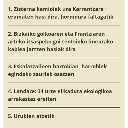
1. Zisterna kamioiak ura Karrantzara
eramaten hasi dira, hornidura faltagatik
2. Bizkaiko golkoaren eta Frantziaren
arteko itsaspeko goi tentsioko linearako
kablea jartzen hasiak dira
3. Eskalatzaileen harrobian, harrobiek
egindako zauriak osatzen
4. Landare: 34 urte elikadura ekologikoa
arrakastaz ereiten
5. Urubien atzetik