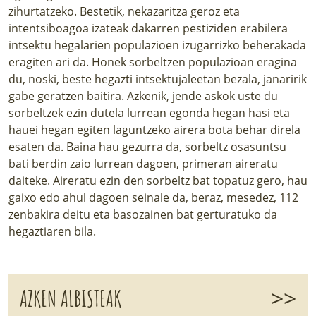
zihurtatzeko. Bestetik, nekazaritza geroz eta
intentsiboagoa izateak dakarren pestiziden erabilera
intsektu hegalarien populazioen izugarrizko beherakada
eragiten ari da. Honek sorbeltzen populazioan eragina
du, noski, beste hegazti intsektujaleetan bezala, janaririk
gabe geratzen baitira. Azkenik, jende askok uste du
sorbeltzek ezin dutela lurrean egonda hegan hasi eta
hauei hegan egiten laguntzeko airera bota behar direla
esaten da. Baina hau gezurra da, sorbeltz osasuntsu
bati berdin zaio lurrean dagoen, primeran aireratu
daiteke. Aireratu ezin den sorbeltz bat topatuz gero, hau
gaixo edo ahul dagoen seinale da, beraz, mesedez, 112
zenbakira deitu eta basozainen bat gerturatuko da
hegaztiaren bila.
>>
AZKEN ALBISTEAK