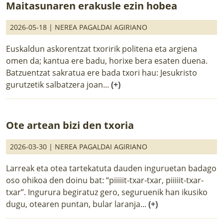
Maitasunaren erakusle ezin hobea
2026-05-18 |
NEREA PAGALDAI AGIRIANO
Euskaldun askorentzat txoririk politena eta argiena
omen da; kantua ere badu, horixe bera esaten duena.
Batzuentzat sakratua ere bada txori hau: Jesukristo
gurutzetik salbatzera joan...
(+)
Ote artean bizi den txoria
2026-03-30 |
NEREA PAGALDAI AGIRIANO
Larreak eta otea tartekatuta dauden inguruetan badago
oso ohikoa den doinu bat: “piiiiit-txar-txar, piiiiit-txar-
txar”. Ingurura begiratuz gero, seguruenik han ikusiko
dugu, otearen puntan, bular laranja...
(+)