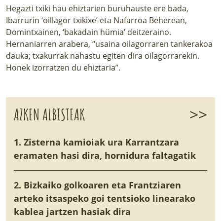
Hegazti txiki hau ehiztarien buruhauste ere bada,
Ibarrurin ‘oillagor txikixe’ eta Nafarroa Beherean,
Domintxainen, ‘bakadain hümia’ deitzeraino.
Hernaniarren arabera, “usaina oilagorraren tankerakoa
dauka; txakurrak nahastu egiten dira oilagorrarekin.
Honek izorratzen du ehiztaria”.
>>
AZKEN ALBISTEAK
1. Zisterna kamioiak ura Karrantzara
eramaten hasi dira, hornidura faltagatik
2. Bizkaiko golkoaren eta Frantziaren
arteko itsaspeko goi tentsioko linearako
kablea jartzen hasiak dira