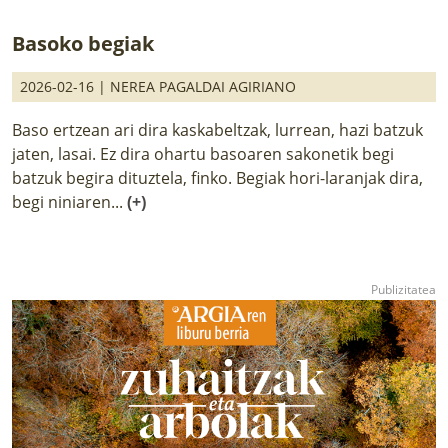
Basoko begiak
2026-02-16 |
NEREA PAGALDAI AGIRIANO
Baso ertzean ari dira kaskabeltzak, lurrean, hazi batzuk
jaten, lasai. Ez dira ohartu basoaren sakonetik begi
batzuk begira dituztela, finko. Begiak hori-laranjak dira,
begi niniaren...
(+)