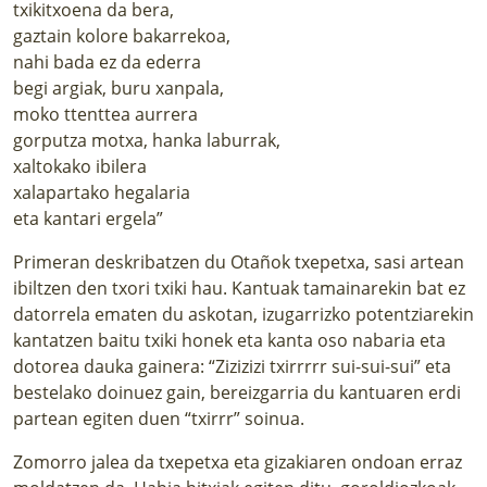
txikitxoena da bera,
gaztain kolore bakarrekoa,
nahi bada ez da ederra
begi argiak, buru xanpala,
moko ttenttea aurrera
gorputza motxa, hanka laburrak,
xaltokako ibilera
xalapartako hegalaria
eta kantari ergela”
Primeran deskribatzen du Otañok txepetxa, sasi artean
ibiltzen den txori txiki hau. Kantuak tamainarekin bat ez
datorrela ematen du askotan, izugarrizko potentziarekin
kantatzen baitu txiki honek eta kanta oso nabaria eta
dotorea dauka gainera: “Zizizizi txirrrrr sui-sui-sui” eta
bestelako doinuez gain, bereizgarria du kantuaren erdi
partean egiten duen “txirrr” soinua.
Zomorro jalea da txepetxa eta gizakiaren ondoan erraz