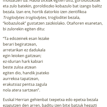
moldatzen da. Habia bitxiak egiten ditu, goroldiozkoak
eta zulo batekin, goroldiozko kobazulo bat izango balitz
bezala. Izan ere, hortik datorkio izen zientifikoa
Troglodytes troglodytes
, trogloditei bezala,
“kobazuloak” gustatzen zaizkiolako. Otañoren esanetan,
bi zulorekin egiten ditu:
“Ta edozeinek esan lezake
berari begiratzean,
arretarikan ez dadukala
egin leioken gaitzean;
ez-idurian hark kabiari
beste zuloa atzean
egiten dio, handik joateko
aurrekoa tapatzean,
erakutsiaz pentsa zagula
nola atera sartzean”.
Euskal Herrian gehienbat txepetxa edo epetxa bezala
ezagutzen den arren, baditu izen bitxi batzuk hegazti