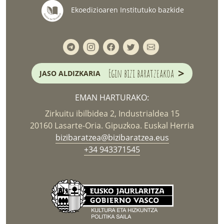
Ekoedizioaren Institutuko bazkide
>
Egin bizi baratzeakoa
JASO ALDIZKARIA
EMAN HARTURAKO:
Zirkuitu ibilbidea 2, Industrialdea 15
20160 Lasarte-Oria. Gipuzkoa. Euskal Herria
bizibaratzea@bizibaratzea.eus
+34 943371545