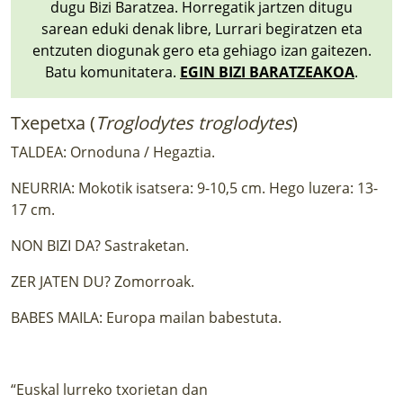
dugu Bizi Baratzea. Horregatik jartzen ditugu
sarean eduki denak libre, Lurrari begiratzen eta
entzuten diogunak gero eta gehiago izan gaitezen.
Batu komunitatera.
EGIN BIZI BARATZEAKOA
.
Txepetxa (
Troglodytes troglodytes
)
TALDEA: Ornoduna / Hegaztia.
NEURRIA: Mokotik isatsera: 9-10,5 cm. Hego luzera: 13-
17 cm.
NON BIZI DA? Sastraketan.
ZER JATEN DU? Zomorroak.
BABES MAILA: Europa mailan babestuta.
“Euskal lurreko txorietan dan