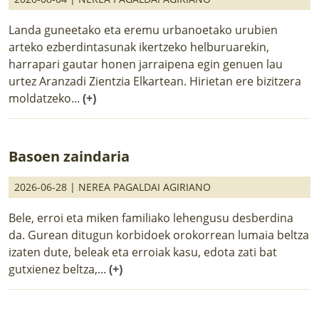
Landa guneetako eta eremu urbanoetako urubien
arteko ezberdintasunak ikertzeko helburuarekin,
harrapari gautar honen jarraipena egin genuen lau
urtez Aranzadi Zientzia Elkartean. Hirietan ere bizitzera
moldatzeko...
(+)
Basoen zaindaria
2026-06-28 |
NEREA PAGALDAI AGIRIANO
Bele, erroi eta miken familiako lehengusu desberdina
da. Gurean ditugun korbidoek orokorrean lumaia beltza
izaten dute, beleak eta erroiak kasu, edota zati bat
gutxienez beltza,...
(+)