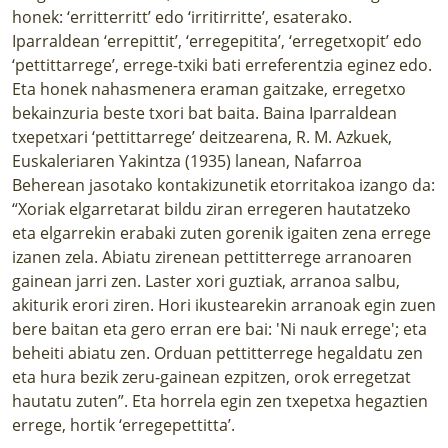
honek: ‘erritterritt’ edo ‘irritirritte’, esaterako.
Iparraldean ‘errepittit’, ‘erregepitita’, ‘erregetxopit’ edo
‘pettittarrege’, errege-txiki bati erreferentzia eginez edo.
Eta honek nahasmenera eraman gaitzake, erregetxo
bekainzuria beste txori bat baita. Baina Iparraldean
txepetxari ‘pettittarrege’ deitzearena, R. M. Azkuek,
Euskaleriaren Yakintza (1935) lanean, Nafarroa
Beherean jasotako kontakizunetik etorritakoa izango da:
“Xoriak elgarretarat bildu ziran erregeren hautatzeko
eta elgarrekin erabaki zuten gorenik igaiten zena errege
izanen zela. Abiatu zirenean pettitterrege arranoaren
gainean jarri zen. Laster xori guztiak, arranoa salbu,
akiturik erori ziren. Hori ikustearekin arranoak egin zuen
bere baitan eta gero erran ere bai: 'Ni nauk errege'; eta
beheiti abiatu zen. Orduan pettitterrege hegaldatu zen
eta hura bezik zeru-gainean ezpitzen, orok erregetzat
hautatu zuten”. Eta horrela egin zen txepetxa hegaztien
errege, hortik ‘erregepettitta’.