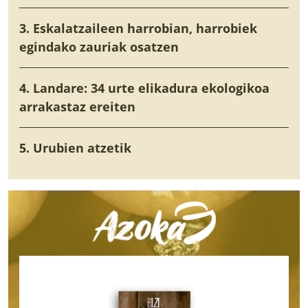
3. Eskalatzaileen harrobian, harrobiek
egindako zauriak osatzen
4. Landare: 34 urte elikadura ekologikoa
arrakastaz ereiten
5. Urubien atzetik