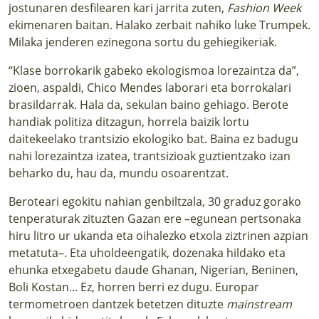
jostunaren desfilearen kari jarrita zuten,
Fashion Week
ekimenaren baitan. Halako zerbait nahiko luke Trumpek.
Milaka jenderen ezinegona sortu du gehiegikeriak.
“Klase borrokarik gabeko ekologismoa lorezaintza da”,
zioen, aspaldi, Chico Mendes laborari eta borrokalari
brasildarrak. Hala da, sekulan baino gehiago. Berote
handiak politiza ditzagun, horrela baizik lortu
daitekeelako trantsizio ekologiko bat. Baina ez badugu
nahi lorezaintza izatea, trantsizioak guztientzako izan
beharko du, hau da, mundu osoarentzat.
Beroteari egokitu nahian genbiltzala, 30 graduz gorako
tenperaturak zituzten Gazan ere –egunean pertsonaka
hiru litro ur ukanda eta oihalezko etxola ziztrinen azpian
metatuta–. Eta uholdeengatik, dozenaka hildako eta
ehunka etxegabetu daude Ghanan, Nigerian, Beninen,
Boli Kostan... Ez, horren berri ez dugu. Europar
termometroen dantzek betetzen dituzte
mainstream