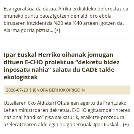
Esanguratsua da datua: Afrika erdialdeko deforestazioa
ehuneko puntu batez igotzen den aldi oro ebola
birusaren intzidentzia %20 eta %40 artean igotzen da.
Alarma gorria piztua...
(+)
Ipar Euskal Herriko oihanak jomugan
dituen E-CHO proiektua “dekretu bidez
inposatu nahia” salatu du CADE talde
ekologistak
2026-07-23 |
JENOFA BERHOKOIRIGOIN
Uztailaren 6ko Aldizkari Ofizialean agertu da Frantziako
Lehen ministroaren dekretua. E-CHO egitasmoa “interes
nazional handiko” gisa sailkaturik, eraikitze-prozedura
azeleratzearen alde egin du gobernuak. Ipar Euskal...
(+)