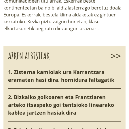
komunikabideen titularrak. Eskerrak beste
kontinenteetan baino bi aldiz lasterrago berotuz doala
Europa. Eskerrak, bestela klima aldaketak ez gintuen
kezkatuko. Kezka piztu zaigun honetan, klase
elkartasunetik begiratu diezaiogun arazoari.
>>
AZKEN ALBISTEAK
1. Zisterna kamioiak ura Karrantzara
eramaten hasi dira, hornidura faltagatik
2. Bizkaiko golkoaren eta Frantziaren
arteko itsaspeko goi tentsioko linearako
kablea jartzen hasiak dira