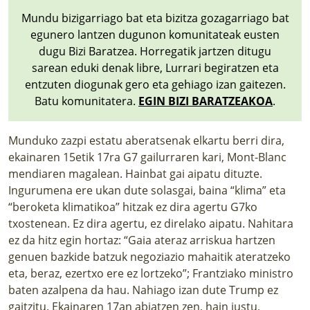
LURRAREN AGENDA
Mundu bizigarriago bat eta bizitza gozagarriago bat
egunero lantzen dugunon komunitateak eusten
AZOKA
dugu Bizi Baratzea. Horregatik jartzen ditugu
sarean eduki denak libre, Lurrari begiratzen eta
entzuten diogunak gero eta gehiago izan gaitezen.
Batu komunitatera.
EGIN BIZI BARATZEAKOA
.
Munduko zazpi estatu aberatsenak elkartu berri dira,
ekainaren 15etik 17ra G7 gailurraren kari, Mont-Blanc
mendiaren magalean. Hainbat gai aipatu dituzte.
Ingurumena ere ukan dute solasgai, baina “klima” eta
“beroketa klimatikoa” hitzak ez dira agertu G7ko
txostenean. Ez dira agertu, ez direlako aipatu. Nahitara
ez da hitz egin hortaz: “Gaia ateraz arriskua hartzen
genuen bazkide batzuk negoziazio mahaitik ateratzeko
eta, beraz, ezertxo ere ez lortzeko”; Frantziako ministro
baten azalpena da hau. Nahiago izan dute Trump ez
gaitzitu. Ekainaren 17an abiatzen zen, hain justu,