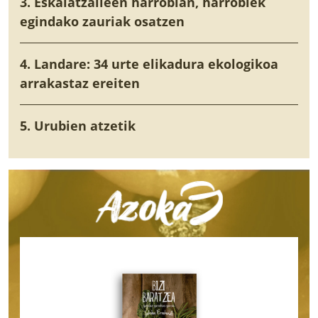
3. Eskalatzaileen harrobian, harrobiek
egindako zauriak osatzen
4. Landare: 34 urte elikadura ekologikoa
arrakastaz ereiten
5. Urubien atzetik