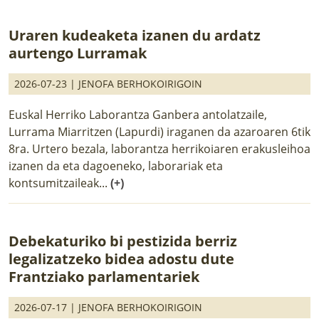
Uraren kudeaketa izanen du ardatz
aurtengo Lurramak
2026-07-23 |
JENOFA BERHOKOIRIGOIN
Euskal Herriko Laborantza Ganbera antolatzaile,
Lurrama Miarritzen (Lapurdi) iraganen da azaroaren 6tik
8ra. Urtero bezala, laborantza herrikoiaren erakusleihoa
izanen da eta dagoeneko, laborariak eta
kontsumitzaileak...
(+)
Debekaturiko bi pestizida berriz
legalizatzeko bidea adostu dute
Frantziako parlamentariek
2026-07-17 |
JENOFA BERHOKOIRIGOIN