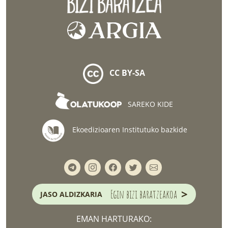
CC BY-SA
SAREKO KIDE
Ekoedizioaren Institutuko bazkide
>
Egin bizi baratzeakoa
JASO ALDIZKARIA
EMAN HARTURAKO: