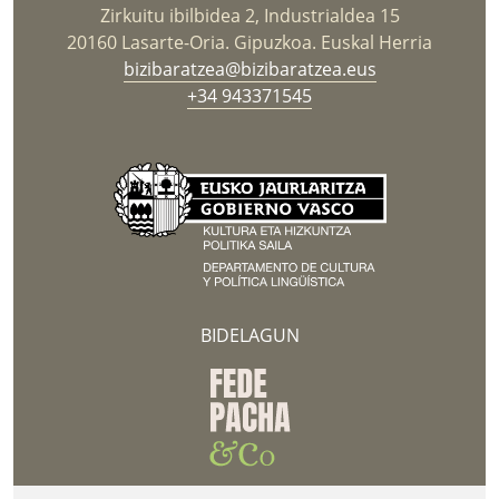
Zirkuitu ibilbidea 2, Industrialdea 15
20160 Lasarte-Oria. Gipuzkoa. Euskal Herria
bizibaratzea@bizibaratzea.eus
+34 943371545
BIDELAGUN