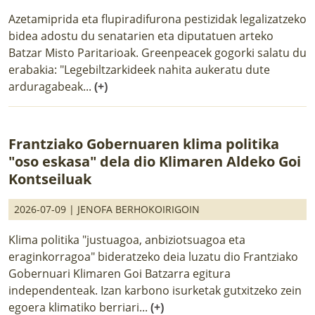
Azetamiprida eta flupiradifurona pestizidak legalizatzeko
bidea adostu du senatarien eta diputatuen arteko
Batzar Misto Paritarioak. Greenpeacek gogorki salatu du
erabakia: "Legebiltzarkideek nahita aukeratu dute
arduragabeak...
(+)
Frantziako Gobernuaren klima politika
"oso eskasa" dela dio Klimaren Aldeko Goi
Kontseiluak
2026-07-09 |
JENOFA BERHOKOIRIGOIN
Klima politika "justuagoa, anbiziotsuagoa eta
eraginkorragoa" bideratzeko deia luzatu dio Frantziako
Gobernuari Klimaren Goi Batzarra egitura
independenteak. Izan karbono isurketak gutxitzeko zein
egoera klimatiko berriari...
(+)