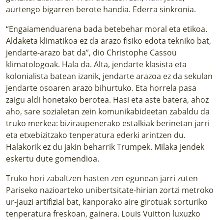
aurtengo bigarren berote handia. Ederra sinkronia.
“Engaiamenduarena bada betebehar moral eta etikoa.
Aldaketa klimatikoa ez da arazo fisiko edota tekniko bat,
jendarte-arazo bat da”, dio Christophe Cassou
klimatologoak. Hala da. Alta, jendarte klasista eta
kolonialista batean izanik, jendarte arazoa ez da sekulan
jendarte osoaren arazo bihurtuko. Eta horrela pasa
zaigu aldi honetako berotea. Hasi eta aste batera, ahoz
aho, sare sozialetan zein komunikabideetan zabaldu da
truko merkea: biziraupenerako estalkiak berinetan jarri
eta etxebizitzako tenperatura ederki arintzen du.
Halakorik ez du jakin beharrik Trumpek. Milaka jendek
eskertu dute gomendioa.
Truko hori zabaltzen hasten zen egunean jarri zuten
Pariseko nazioarteko unibertsitate-hirian zortzi metroko
ur-jauzi artifizial bat, kanporako aire girotuak sorturiko
tenperatura freskoan, gainera. Louis Vuitton luxuzko