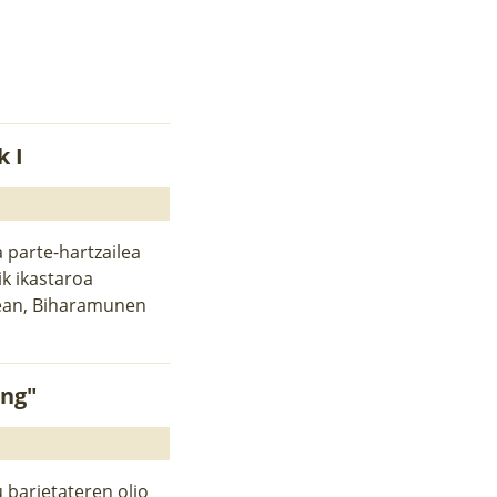
k I
 parte-hartzailea
ik ikastaroa
nean, Biharamunen
ing"
u barietateren olio