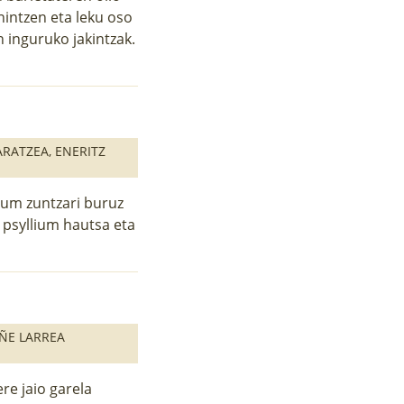
 nintzen eta leku oso
 inguruko jakintzak.
BARATZEA
,
ENERITZ
ium zuntzari buruz
a psyllium hautsa eta
ÑE LARREA
re jaio garela