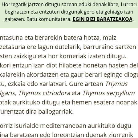
Horregatik jartzen ditugu sarean eduki denak libre, Lurrari
begiratzen eta entzuten diogunak gero eta gehiago izan
gaitezen. Batu komunitatera.
EGIN BIZI BARATZEAKOA
.
untasuna eta berarekin batera hotza, maiz
zetasuna ere lagun dutelarik, barruraino sartzen
sten zaizkigu eta hor komeriak izaten ditugu.
kori entzun izan diot hilabete honetan hasten de
kaiarekin akordatzen eta gaur berari egingo diog
ku, ezkaia edo xarlatxari. Gure artean
Thymus
lgaris, Thymus citriodora
eta
Thymus serpyllum
tak aurkituko ditugu eta hemen esatera noanak
rurentzat dira baliogarriak.
torriz isurialde mediterraneoan aurkituko dugu
ina baratzean edo loreontzian duenak ziurrenik