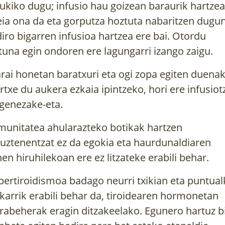
ukiko dugu; infusio hau goizean baraurik hartzea
eia ona da eta gorputza hoztuta nabaritzen dugu
diro bigarren infusioa hartzea ere bai. Otordu
tuna egin ondoren ere lagungarri izango zaigu.
rai honetan baratxuri eta ogi zopa egiten duena
rtxe du aukera ezkaia ipintzeko, hori ere infusiot
 genezake-eta.
munitatea ahularazteko botikak hartzen
tuztenentzat ez da egokia eta haurdunaldiaren
hen hiruhilekoan ere ez litzateke erabili behar.
pertiroidismoa badago neurri txikian eta puntual
karrik erabili behar da, tiroidearen hormonetan
rabeherak eragin ditzakeelako. Egunero hartuz b