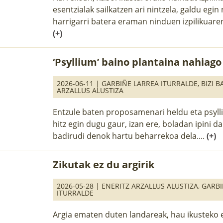
esentzialak sailkatzen ari nintzela, galdu egin
harrigarri batera eraman ninduen izpilikuaren
(+)
‘Psyllium’ baino plantaina nahiago
2026-06-11 |
GARBIÑE LARREA ITURRALDE
,
BIZI 
ARZALLUS ALUSTIZA
Entzule baten proposamenari heldu eta psyll
hitz egin dugu gaur, izan ere, boladan ipini d
badirudi denok hartu beharrekoa dela....
(+)
Zikutak ez du argirik
2026-05-28 |
ENERITZ ARZALLUS ALUSTIZA
,
GARBI
ITURRALDE
Argia ematen duten landareak, hau ikusteko e