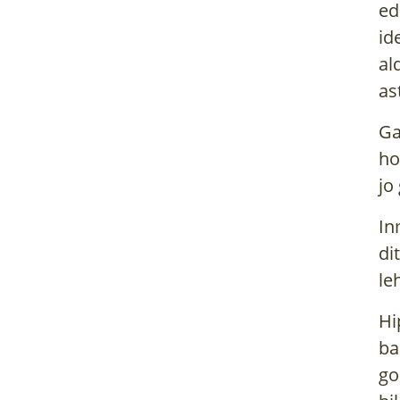
ed
id
al
as
Ga
ho
jo
In
di
le
Hi
ba
go