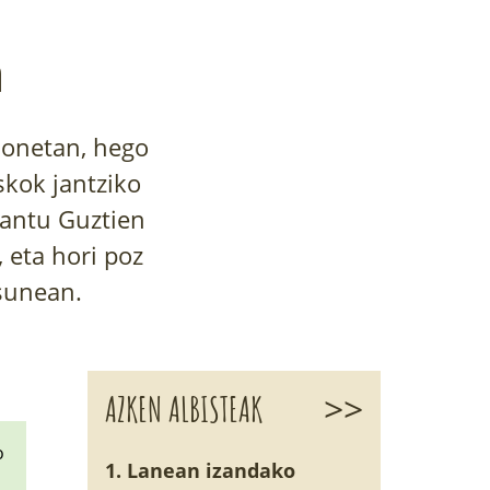
n
honetan, hego
skok jantziko
Santu Guztien
 eta hori poz
asunean.
>>
AZKEN ALBISTEAK
o
1. Lanean izandako