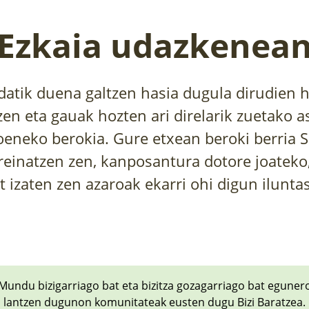
Ezkaia udazkenea
atik duena galtzen hasia dugula dirudien 
zen eta gauak hozten ari direlarik zuetako a
eneko berokia. Gure etxean beroki berria 
einatzen zen, kanposantura dotore joateko,
at izaten zen azaroak ekarri ohi digun ilunt
Mundu bizigarriago bat eta bizitza gozagarriago bat eguner
lantzen dugunon komunitateak eusten dugu Bizi Baratzea.