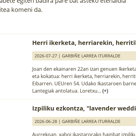
labete egiten badira pare bat asteko etenaldia
itea komeni da.
Herri ikerketa, herriarekin, herriti
2026-07-27 |
GARBIÑE LARREA ITURRALDE
Joan den ekainaren 22an izan genuen Ikerketa
eta kokatua: herri ikerketa, herriarekin, herrit
Eibarren. UEUren 54. Udako Ikastaroen bar
Lantegiak antolatua. Loretxu...
(+)
Izpiliku ezkontza, "lavender wedd
2026-06-28 |
GARBIÑE LARREA ITURRALDE
Aurrekoan, xaboi ikastarorako hainbat izpilik