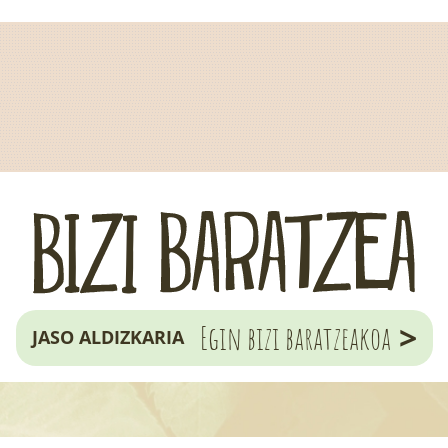
>
Egin bizi baratzeakoa
JASO ALDIZKARIA