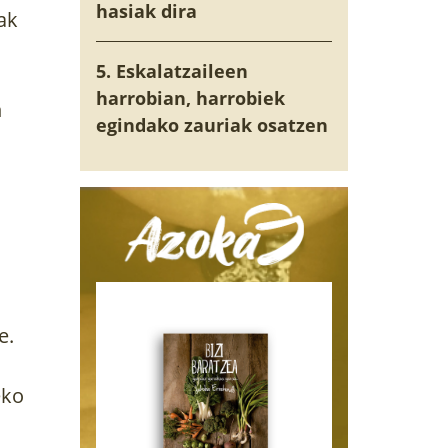
hasiak dira
ak
5. Eskalatzaileen
harrobian, harrobiek
n
egindako zauriak osatzen
e.
eko