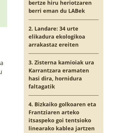
bertze hiru heriotzaren
berri eman du LABek
2. Landare: 34 urte
elikadura ekologikoa
arrakastaz ereiten
la
3. Zisterna kamioiak ura
Karrantzara eramaten
u
hasi dira, hornidura
faltagatik
4. Bizkaiko golkoaren eta
Frantziaren arteko
itsaspeko goi tentsioko
linearako kablea jartzen