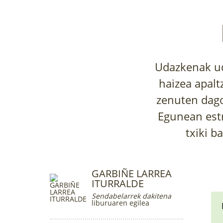
Udazkenak ud
haizea apalt
zenuten dago
Egunean estr
txiki b
GARBIÑE LARREA
ITURRALDE
Sendabelarrek dakitena
liburuaren egilea