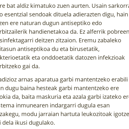
re bat aldiz kimatuko zuen aurten. Usain sarkorr
io esentzial sendoak dituela adierazten digu, hain
zen ere naturan dugun antiseptiko edo
rbitzailerik handienetakoa da. Ez alferrik pobree
sinfektagarri deitzen zitzaion. Eremu zabaleko
itasun antiseptikoa du eta birusetatik,
kterioetatik eta onddoetatik datozen infekzioak
rbitzeko gai da.
adizioz arnas aparatua garbi mantentzeko erabili
an dugu baina hesteak garbi mantentzeko ere
okia da, baita maskuria eta azala garbi izateko er
stema inmunearen indargarri dugula esan
zakegu, modu jarraian hartuta leukozitoak igotz
i dela ikusi dugulako.