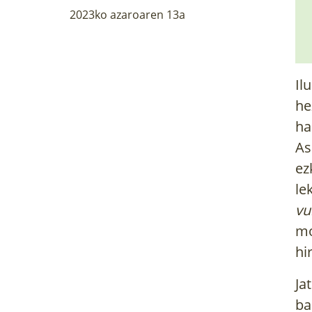
2023ko azaroaren 13a
Il
he
ha
As
ez
le
vu
mo
hi
Ja
ba