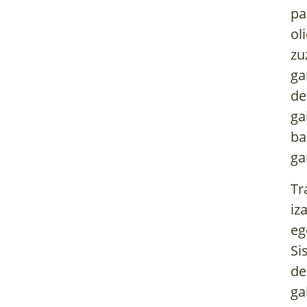
pa
ol
zu
ga
de
ga
ba
ga
Tr
iz
eg
Si
de
ga