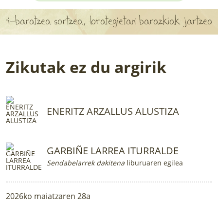
APARTEN MAPA
aratzea sortzea, lorategietan barazkiak jartzea bezai
LURRERAKO BIDE LAGUN
BARATZEA
Zikutak ez du argirik
HASI NAHI AL DUZU? 8 URRATS
BIZI BARATZEA LIBURUA
ENERITZ ARZALLUS ALUSTIZA
SENDABELARRAK
ETXEKO LANDAREAK
GARBIÑE LARREA ITURRALDE
Sendabelarrek dakitena
liburuaren egilea
LANDAREPEDIA
2026ko maiatzaren 28a
ALBISTEAK