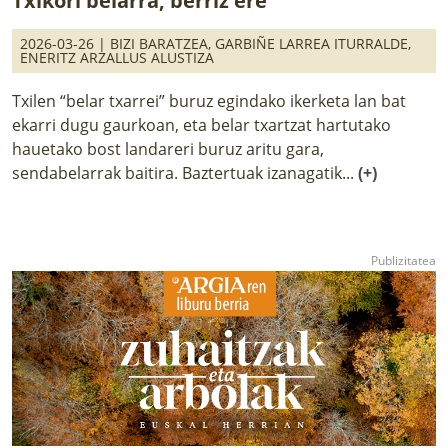
Txikori belarra, berriz ere
2026-03-26 |
BIZI BARATZEA
,
GARBIÑE LARREA ITURRALDE
,
ENERITZ ARZALLUS ALUSTIZA
Txilen “belar txarrei” buruz egindako ikerketa lan bat
ekarri dugu gaurkoan, eta belar txartzat hartutako
hauetako bost landareri buruz aritu gara,
sendabelarrak baitira. Baztertuak izanagatik...
(+)