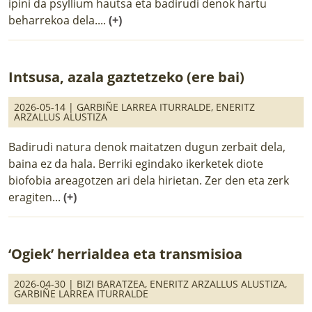
ipini da psyllium hautsa eta badirudi denok hartu
beharrekoa dela....
(+)
Intsusa, azala gaztetzeko (ere bai)
2026-05-14 |
GARBIÑE LARREA ITURRALDE
,
ENERITZ
ARZALLUS ALUSTIZA
Badirudi natura denok maitatzen dugun zerbait dela,
baina ez da hala. Berriki egindako ikerketek diote
biofobia areagotzen ari dela hirietan. Zer den eta zerk
eragiten...
(+)
‘Ogiek’ herrialdea eta transmisioa
2026-04-30 |
BIZI BARATZEA
,
ENERITZ ARZALLUS ALUSTIZA
,
GARBIÑE LARREA ITURRALDE