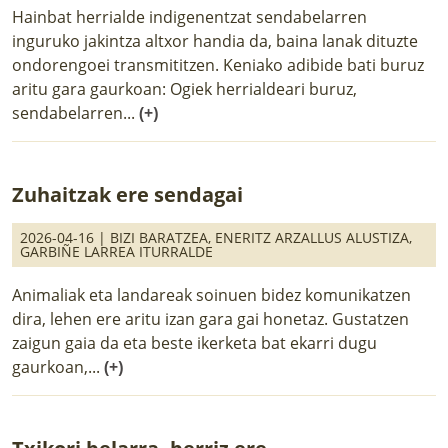
Hainbat herrialde indigenentzat sendabelarren
inguruko jakintza altxor handia da, baina lanak dituzte
ondorengoei transmititzen. Keniako adibide bati buruz
aritu gara gaurkoan: Ogiek herrialdeari buruz,
sendabelarren...
(+)
Zuhaitzak ere sendagai
2026-04-16 |
BIZI BARATZEA
,
ENERITZ ARZALLUS ALUSTIZA
,
GARBIÑE LARREA ITURRALDE
Animaliak eta landareak soinuen bidez komunikatzen
dira, lehen ere aritu izan gara gai honetaz. Gustatzen
zaigun gaia da eta beste ikerketa bat ekarri dugu
gaurkoan,...
(+)