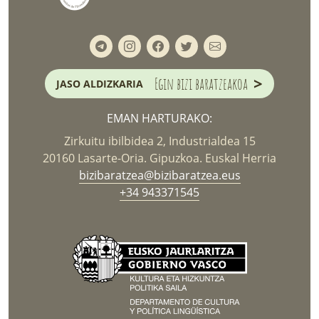
>
Egin bizi baratzeakoa
JASO ALDIZKARIA
EMAN HARTURAKO:
Zirkuitu ibilbidea 2, Industrialdea 15
20160 Lasarte-Oria. Gipuzkoa. Euskal Herria
bizibaratzea@bizibaratzea.eus
+34 943371545