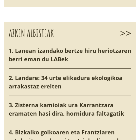
>>
AZKEN ALBISTEAK
1. Lanean izandako bertze hiru heriotzaren
berri eman du LABek
2. Landare: 34 urte elikadura ekologikoa
arrakastaz ereiten
3. Zisterna kamioiak ura Karrantzara
eramaten hasi dira, hornidura faltagatik
4. Bizkaiko golkoaren eta Frantziaren