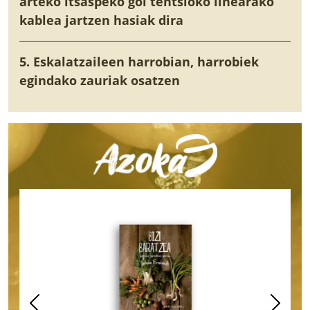
arteko itsaspeko goi tentsioko linearako
kablea jartzen hasiak dira
5. Eskalatzaileen harrobian, harrobiek
egindako zauriak osatzen