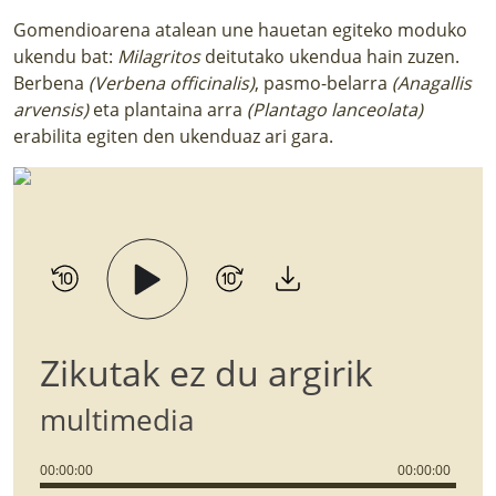
Gomendioarena atalean une hauetan egiteko moduko
ukendu bat:
Milagritos
deitutako ukendua
hain zuzen.
Berbena
(Verbena officinalis)
, pasmo-belarra
(Anagallis
arvensis)
eta plantaina arra
(Plantago lanceolata)
erabilita egiten den ukenduaz ari gara.
Zikutak ez du argirik
multimedia
00
:
00
:
00
00
:
00
:
00