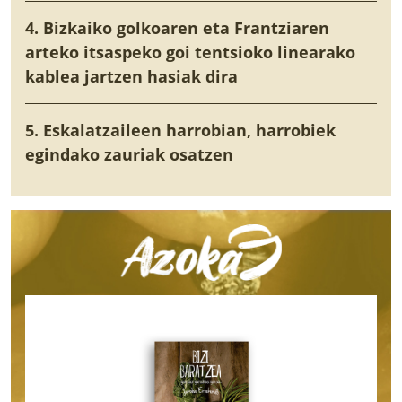
4. Bizkaiko golkoaren eta Frantziaren
arteko itsaspeko goi tentsioko linearako
kablea jartzen hasiak dira
5. Eskalatzaileen harrobian, harrobiek
egindako zauriak osatzen