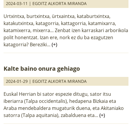
2024-03-11 |
EGOITZ ALKORTA MIRANDA
Urtxintxa, burtxintxa, ürtxaintxa, kataburtxintxa,
katakutxintxa, katagorria, kattagorria, katamixarra,
katamixerra, mixerra... Zenbat izen karraskari arborikola
polit honentzat. Izan ere, nork ez du ba ezagutzen
katagorria? Bereziki...
(+)
Kalte baino onura gehiago
2024-01-29 |
EGOITZ ALKORTA MIRANDA
Euskal Herrian bi sator espezie ditugu, sator itsu
iberiarra (Talpa occidentalis), hedapena Bizkaia eta
Araba mendebaldera mugaturik duena, eta Akitaniako
satorra (Talpa aquitania), zabalduena eta...
(+)