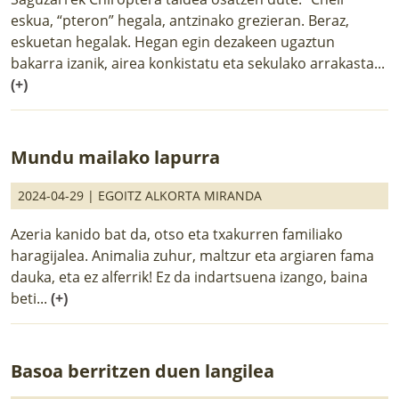
eskua, “pteron” hegala, antzinako grezieran. Beraz,
eskuetan hegalak. Hegan egin dezakeen ugaztun
bakarra izanik, airea konkistatu eta sekulako arrakasta...
(+)
Mundu mailako lapurra
2024-04-29 |
EGOITZ ALKORTA MIRANDA
Azeria kanido bat da, otso eta txakurren familiako
haragijalea. Animalia zuhur, maltzur eta argiaren fama
dauka, eta ez alferrik! Ez da indartsuena izango, baina
beti...
(+)
Basoa berritzen duen langilea