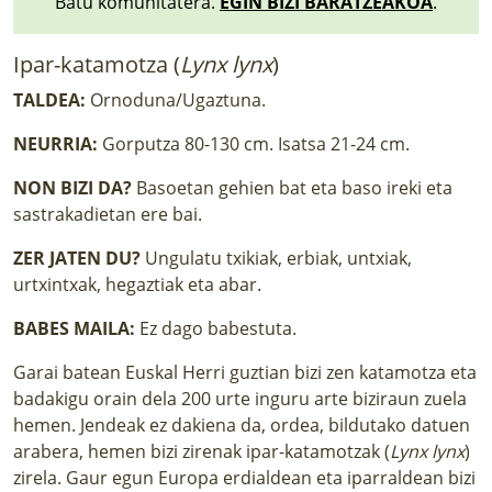
Batu komunitatera.
EGIN BIZI BARATZEAKOA
.
Ipar-katamotza (
Lynx lynx
)
TALDEA:
Ornoduna/Ugaztuna.
NEURRIA:
Gorputza 80-130 cm. Isatsa 21-24 cm.
NON BIZI DA?
Basoetan gehien bat eta baso ireki eta
sastrakadietan ere bai.
ZER JATEN DU?
Ungulatu txikiak, erbiak, untxiak,
urtxintxak, hegaztiak eta abar.
BABES MAILA:
Ez dago babestuta.
Garai batean Euskal Herri guztian bizi zen katamotza eta
badakigu orain dela 200 urte inguru arte biziraun zuela
hemen. Jendeak ez dakiena da, ordea, bildutako datuen
arabera, hemen bizi zirenak ipar-katamotzak (
Lynx lynx
)
zirela. Gaur egun Europa erdialdean eta iparraldean bizi