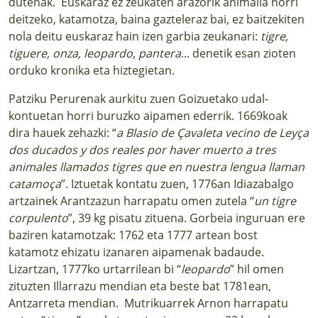
dutenak. Euskaraz ez zeukaten arazorik animalia horri
deitzeko, katamotza, baina gazteleraz bai, ez baitzekiten
nola deitu euskaraz hain izen garbia zeukanari:
tigre,
tiguere, onza, leopardo, pantera
... denetik esan zioten
orduko kronika eta hiztegietan.
Patziku Perurenak aurkitu zuen Goizuetako udal-
kontuetan horri buruzko aipamen ederrik. 1669koak
dira hauek zehazki: “
a Blasio de Çavaleta vecino de Leyça
dos ducados y dos reales por haver muerto a tres
animales llamados tigres que en nuestra lengua llaman
catamoça
”. Iztuetak kontatu zuen, 1776an Idiazabalgo
artzainek Arantzazun harrapatu omen zutela “
un tigre
corpulento
”, 39 kg pisatu zituena. Gorbeia inguruan ere
baziren katamotzak: 1762 eta 1777 artean bost
katamotz ehizatu izanaren aipamenak badaude.
Lizartzan, 1777ko urtarrilean bi “
leopardo
” hil omen
zituzten Illarrazu mendian eta beste bat 1781ean,
Antzarreta mendian. Mutrikuarrek Arnon harrapatu