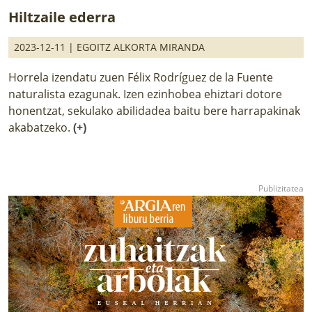
Hiltzaile ederra
2023-12-11 |
EGOITZ ALKORTA MIRANDA
Horrela izendatu zuen Félix Rodríguez de la Fuente
naturalista ezagunak. Izen ezinhobea ehiztari dotore
honentzat, sekulako abilidadea baitu bere harrapakinak
akabatzeko.
(+)