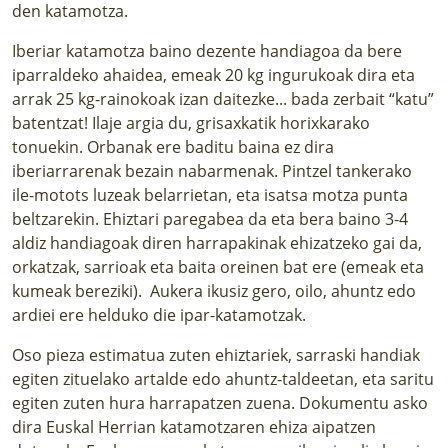
den katamotza.
Iberiar katamotza baino dezente handiagoa da bere
iparraldeko ahaidea, emeak 20 kg ingurukoak dira eta
arrak 25 kg-rainokoak izan daitezke... bada zerbait “katu”
batentzat! Ilaje argia du, grisaxkatik horixkarako
tonuekin. Orbanak ere baditu baina ez dira
iberiarrarenak bezain nabarmenak. Pintzel tankerako
ile-motots luzeak belarrietan, eta isatsa motza punta
beltzarekin. Ehiztari paregabea da eta bera baino 3-4
aldiz handiagoak diren harrapakinak ehizatzeko gai da,
orkatzak, sarrioak eta baita oreinen bat ere (emeak eta
kumeak bereziki). Aukera ikusiz gero, oilo, ahuntz edo
ardiei ere helduko die ipar-katamotzak.
Oso pieza estimatua zuten ehiztariek, sarraski handiak
egiten zituelako artalde edo ahuntz-taldeetan, eta saritu
egiten zuten hura harrapatzen zuena. Dokumentu asko
dira Euskal Herrian katamotzaren ehiza aipatzen