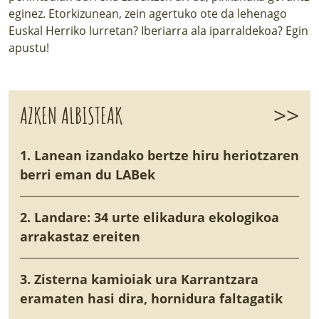
eginez. Etorkizunean, zein agertuko ote da lehenago
Euskal Herriko lurretan? Iberiarra ala iparraldekoa? Egin
apustu!
>>
AZKEN ALBISTEAK
1. Lanean izandako bertze hiru heriotzaren
berri eman du LABek
2. Landare: 34 urte elikadura ekologikoa
arrakastaz ereiten
3. Zisterna kamioiak ura Karrantzara
eramaten hasi dira, hornidura faltagatik