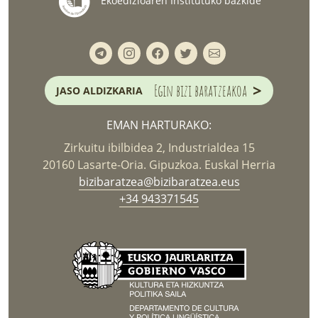
Ekoedizioaren Institutuko bazkide
>
Egin bizi baratzeakoa
JASO ALDIZKARIA
EMAN HARTURAKO:
Zirkuitu ibilbidea 2, Industrialdea 15
20160 Lasarte-Oria. Gipuzkoa. Euskal Herria
bizibaratzea@bizibaratzea.eus
+34 943371545