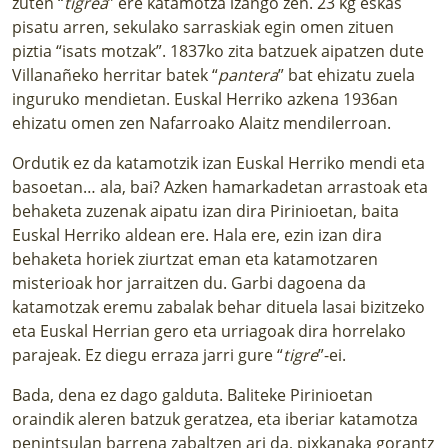
zuten “
tigrea
” ere katamotza izango zen. 23 kg eskas
pisatu arren, sekulako sarraskiak egin omen zituen
piztia “isats motzak”. 1837ko zita batzuek aipatzen dute
Villanañeko herritar batek “
pantera
” bat ehizatu zuela
inguruko mendietan. Euskal Herriko azkena 1936an
ehizatu omen zen Nafarroako Alaitz mendilerroan.
Ordutik ez da katamotzik izan Euskal Herriko mendi eta
basoetan… ala, bai? Azken hamarkadetan arrastoak eta
behaketa zuzenak aipatu izan dira Pirinioetan, baita
Euskal Herriko aldean ere. Hala ere, ezin izan dira
behaketa horiek ziurtzat eman eta katamotzaren
misterioak hor jarraitzen du. Garbi dagoena da
katamotzak eremu zabalak behar dituela lasai bizitzeko
eta Euskal Herrian gero eta urriagoak dira horrelako
parajeak. Ez diegu erraza jarri gure “
tigre
”-ei.
Bada, dena ez dago galduta. Baliteke Pirinioetan
oraindik aleren batzuk geratzea, eta iberiar katamotza
penintsulan barrena zabaltzen ari da, pixkanaka gorantz