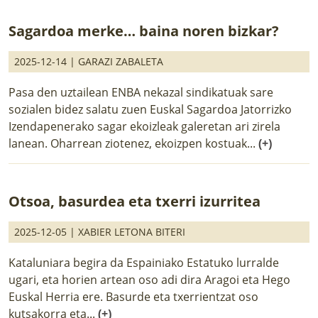
Sagardoa merke… baina noren bizkar?
2025-12-14 |
GARAZI ZABALETA
Pasa den uztailean ENBA nekazal sindikatuak sare
sozialen bidez salatu zuen Euskal Sagardoa Jatorrizko
Izendapenerako sagar ekoizleak galeretan ari zirela
lanean. Oharrean ziotenez, ekoizpen kostuak...
(+)
Otsoa, basurdea eta txerri izurritea
2025-12-05 |
XABIER LETONA BITERI
Kataluniara begira da Espainiako Estatuko lurralde
ugari, eta horien artean oso adi dira Aragoi eta Hego
Euskal Herria ere. Basurde eta txerrientzat oso
kutsakorra eta...
(+)