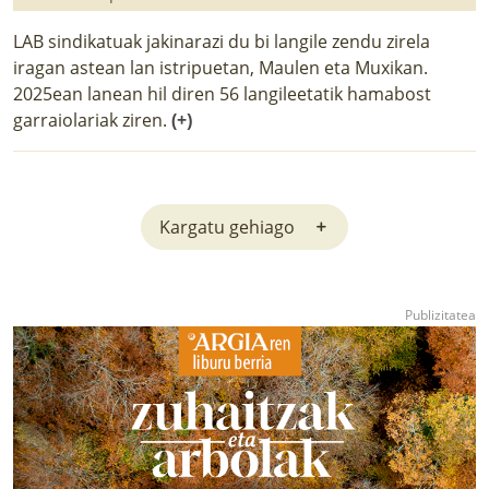
LAB sindikatuak jakinarazi du bi langile zendu zirela
iragan astean lan istripuetan, Maulen eta Muxikan.
2025ean lanean hil diren 56 langileetatik hamabost
garraiolariak ziren.
(+)
Kargatu gehiago