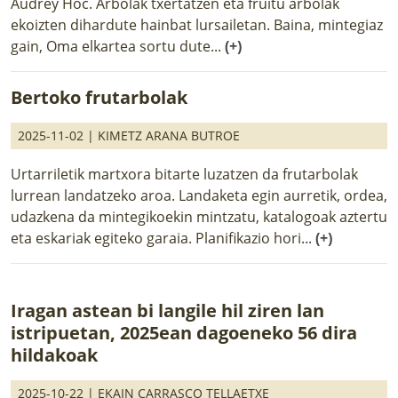
Audrey Hoc. Arbolak txertatzen eta fruitu arbolak
ekoizten dihardute hainbat lursailetan. Baina, mintegiaz
gain, Oma elkartea sortu dute...
(+)
Bertoko frutarbolak
2025-11-02 |
KIMETZ ARANA BUTROE
Urtarriletik martxora bitarte luzatzen da frutarbolak
lurrean landatzeko aroa. Landaketa egin aurretik, ordea,
udazkena da mintegikoekin mintzatu, katalogoak aztertu
eta eskariak egiteko garaia. Planifikazio hori...
(+)
Iragan astean bi langile hil ziren lan
istripuetan, 2025ean dagoeneko 56 dira
hildakoak
2025-10-22 |
EKAIN CARRASCO TELLAETXE