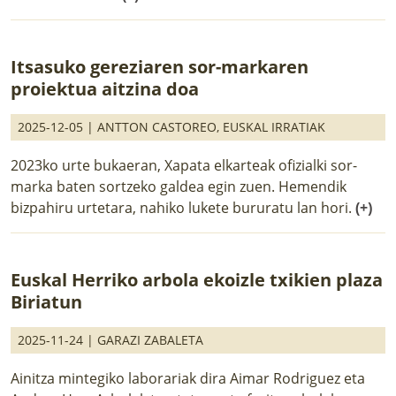
Itsasuko gereziaren sor-markaren
proiektua aitzina doa
2025-12-05 |
ANTTON CASTOREO
,
EUSKAL IRRATIAK
2023ko urte bukaeran, Xapata elkarteak ofizialki sor-
marka baten sortzeko galdea egin zuen. Hemendik
bizpahiru urtetara, nahiko lukete bururatu lan hori.
(+)
Euskal Herriko arbola ekoizle txikien plaza
Biriatun
2025-11-24 |
GARAZI ZABALETA
Ainitza mintegiko laborariak dira Aimar Rodriguez eta