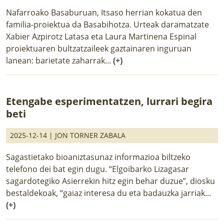
Nafarroako Basaburuan, Itsaso herrian kokatua den
familia-proiektua da Basabihotza. Urteak daramatzate
Xabier Azpirotz Latasa eta Laura Martinena Espinal
proiektuaren bultzatzaileek gaztainaren inguruan
lanean: barietate zaharrak...
(+)
Etengabe esperimentatzen, lurrari begira
beti
2025-12-14 |
JON TORNER ZABALA
Sagastietako bioaniztasunaz informazioa biltzeko
telefono dei bat egin dugu. “Elgoibarko Lizagasar
sagardotegiko Asierrekin hitz egin behar duzue”, diosku
bestaldekoak, “gaiaz interesa du eta badauzka jarriak...
(+)