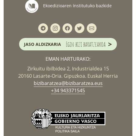
Ekoedizioaren Institutuko bazkide
>
Egin bizi baratzeakoa
JASO ALDIZKARIA
EMAN HARTURAKO:
Zirkuitu ibilbidea 2, Industrialdea 15
20160 Lasarte-Oria. Gipuzkoa. Euskal Herria
bizibaratzea@bizibaratzea.eus
+34 943371545