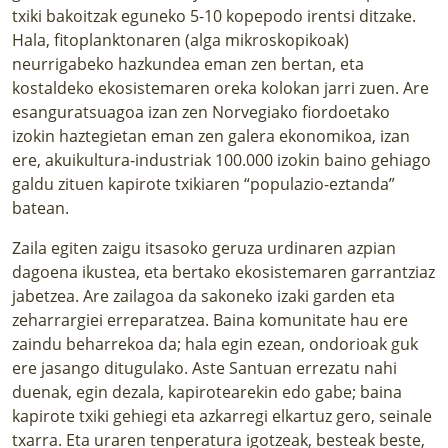
txiki bakoitzak eguneko 5-10 kopepodo irentsi ditzake.
Hala, fitoplanktonaren (alga mikroskopikoak)
neurrigabeko hazkundea eman zen bertan, eta
kostaldeko ekosistemaren oreka kolokan jarri zuen. Are
esanguratsuagoa izan zen Norvegiako fiordoetako
izokin haztegietan eman zen galera ekonomikoa, izan
ere, akuikultura-industriak 100.000 izokin baino gehiago
galdu zituen kapirote txikiaren “populazio-eztanda”
batean.
Zaila egiten zaigu itsasoko geruza urdinaren azpian
dagoena ikustea, eta bertako ekosistemaren garrantziaz
jabetzea. Are zailagoa da sakoneko izaki garden eta
zeharrargiei erreparatzea. Baina komunitate hau ere
zaindu beharrekoa da; hala egin ezean, ondorioak guk
ere jasango ditugulako. Aste Santuan errezatu nahi
duenak, egin dezala, kapirotearekin edo gabe; baina
kapirote txiki gehiegi eta azkarregi elkartuz gero, seinale
txarra. Eta uraren tenperatura igotzeak, besteak beste,