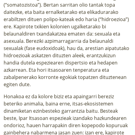
(“somatozistoa”). Bertan sarritan olio tantak topa
daitezke, eta baita ernalketarako eta elikadurarako
erabiltzen dituen polipo-kateak edo haria (“hidroezioa”)
ere. Kapirote txikien kolonien ugalketarako bi
belaunaldiren txandakatzea ematen da: sexuala eta
asexuala. Bereziki azpimarragarria da belaunaldi
sexualak (fase eudoxidoak), hau da, arestian aipatutako
hidroezioak askatzen dituzten aleek, erantzukizun
handia dutela espeziearen dispertsio eta hedapen
azkarrean. Eta hori itsasoaren tenperatura eta
zabalpenerako korronte egokiak topatzen dituztenean
egiten dute.
Honakoa ez da kolore biziz eta apaingarri bereziz
beteriko animalia, baina erne, itsas-ekosistemen
dinamiketan ezinbesteko garrantzia baitu. Besteak
beste, Ipar Itsasoan espezieak izandako hazkundearen
ondorioz, hauen harrapakin diren kopepodo kopuruak
gainbehera nabarmena jasan zuen: izan ere, kapirote