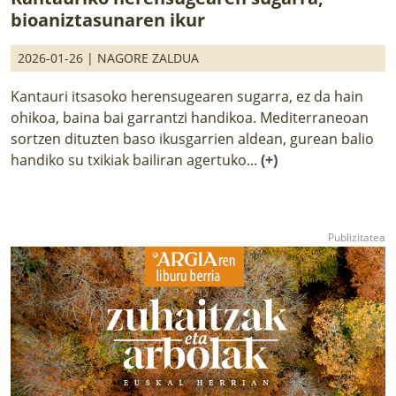
bioaniztasunaren ikur
2026-01-26 |
NAGORE ZALDUA
Kantauri itsasoko herensugearen sugarra, ez da hain
ohikoa, baina bai garrantzi handikoa. Mediterraneoan
sortzen dituzten baso ikusgarrien aldean, gurean balio
handiko su txikiak bailiran agertuko...
(+)