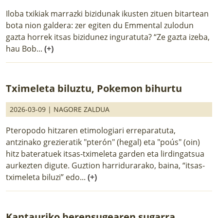
Iloba txikiak marrazki bizidunak ikusten zituen bitartean
bota nion galdera: zer egiten du Emmental zulodun
gazta horrek itsas bizidunez inguratuta? “Ze gazta izeba,
hau Bob...
(+)
Tximeleta biluztu, Pokemon bihurtu
2026-03-09 |
NAGORE ZALDUA
Pteropodo hitzaren etimologiari erreparatuta,
antzinako grezieratik "pterón" (hegal) eta "poús" (oin)
hitz bateratuek itsas-tximeleta garden eta lirdingatsua
aurkezten digute. Guztion harridurarako, baina, “itsas-
tximeleta biluzi” edo...
(+)
Kantauriko herensugearen sugarra,