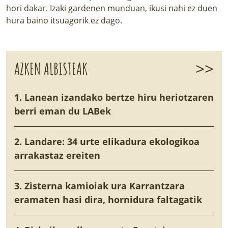
hori dakar. Izaki gardenen munduan, ikusi nahi ez duen
hura baino itsuagorik ez dago.
>>
AZKEN ALBISTEAK
1. Lanean izandako bertze hiru heriotzaren
berri eman du LABek
2. Landare: 34 urte elikadura ekologikoa
arrakastaz ereiten
3. Zisterna kamioiak ura Karrantzara
eramaten hasi dira, hornidura faltagatik