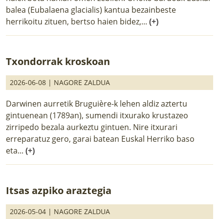
balea (Eubalaena glacialis) kantua bezainbeste
herrikoitu zituen, bertso haien bidez,...
(+)
Txondorrak kroskoan
2026-06-08 |
NAGORE ZALDUA
Darwinen aurretik Bruguière-k lehen aldiz aztertu
gintuenean (1789an), sumendi itxurako krustazeo
zirripedo bezala aurkeztu gintuen. Nire itxurari
erreparatuz gero, garai batean Euskal Herriko baso
eta...
(+)
Itsas azpiko araztegia
2026-05-04 |
NAGORE ZALDUA