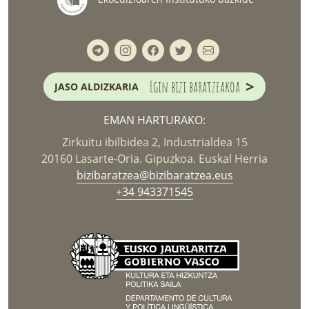
>
Egin bizi baratzeakoa
JASO ALDIZKARIA
EMAN HARTURAKO:
Zirkuitu ibilbidea 2, Industrialdea 15
20160 Lasarte-Oria. Gipuzkoa. Euskal Herria
bizibaratzea@bizibaratzea.eus
+34 943371545