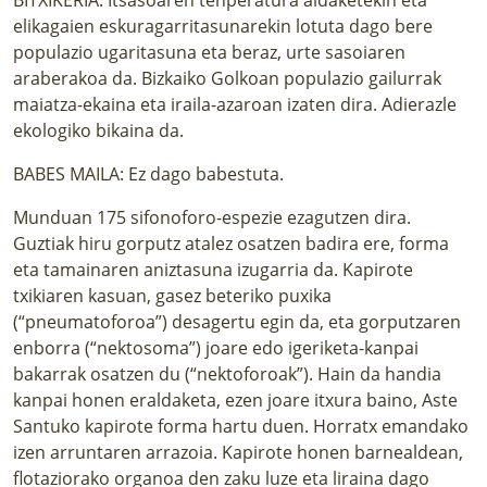
elikagaien eskuragarritasunarekin lotuta dago bere
populazio ugaritasuna eta beraz, urte sasoiaren
araberakoa da. Bizkaiko Golkoan populazio gailurrak
maiatza-ekaina eta iraila-azaroan izaten dira. Adierazle
ekologiko bikaina da.
BABES MAILA: Ez dago babestuta.
Munduan 175 sifonoforo-espezie ezagutzen dira.
Guztiak hiru gorputz atalez osatzen badira ere, forma
eta tamainaren aniztasuna izugarria da. Kapirote
txikiaren kasuan, gasez beteriko puxika
(“pneumatoforoa”) desagertu egin da, eta gorputzaren
enborra (“nektosoma”) joare edo igeriketa-kanpai
bakarrak osatzen du (“nektoforoak”). Hain da handia
kanpai honen eraldaketa, ezen joare itxura baino, Aste
Santuko kapirote forma hartu duen. Horratx emandako
izen arruntaren arrazoia. Kapirote honen barnealdean,
flotaziorako organoa den zaku luze eta liraina dago