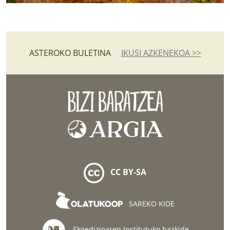
ASTEROKO BULETINA
IKUSI AZKENEKOA >>
CC BY-SA
SAREKO KIDE
Ekoedizioaren Institutuko bazkide