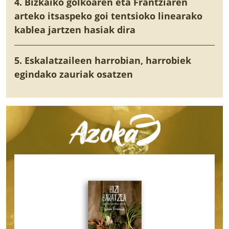
4. Bizkaiko golkoaren eta Frantziaren
arteko itsaspeko goi tentsioko linearako
kablea jartzen hasiak dira
5. Eskalatzaileen harrobian, harrobiek
egindako zauriak osatzen