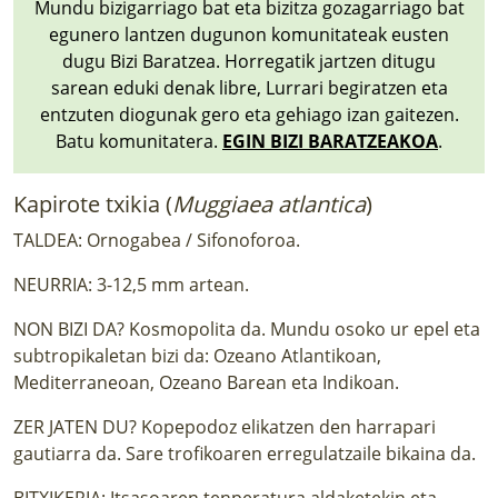
Mundu bizigarriago bat eta bizitza gozagarriago bat
egunero lantzen dugunon komunitateak eusten
dugu Bizi Baratzea. Horregatik jartzen ditugu
sarean eduki denak libre, Lurrari begiratzen eta
entzuten diogunak gero eta gehiago izan gaitezen.
Batu komunitatera.
EGIN BIZI BARATZEAKOA
.
Kapirote txikia (
Muggiaea atlantica
)
TALDEA: Ornogabea / Sifonoforoa.
NEURRIA: 3-12,5 mm artean.
NON BIZI DA? Kosmopolita da. Mundu osoko ur epel eta
subtropikaletan bizi da: Ozeano Atlantikoan,
Mediterraneoan, Ozeano Barean eta Indikoan.
ZER JATEN DU? Kopepodoz elikatzen den harrapari
gautiarra da. Sare trofikoaren erregulatzaile bikaina da.
BITXIKERIA: Itsasoaren tenperatura aldaketekin eta