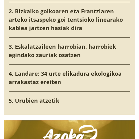
2. Bizkaiko golkoaren eta Frantziaren
arteko itsaspeko goi tentsioko linearako
kablea jartzen hasiak dira
3. Eskalatzaileen harrobian, harrobiek
egindako zauriak osatzen
4. Landare: 34 urte elikadura ekologikoa
arrakastaz ereiten
5. Urubien atzetik