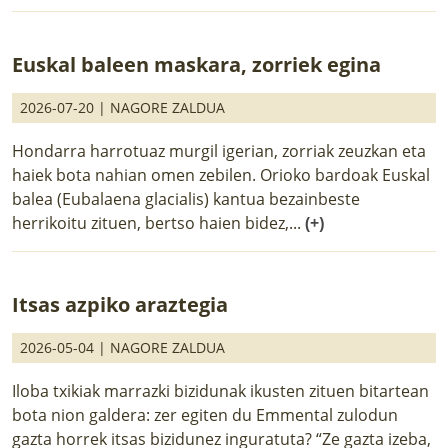
Euskal baleen maskara, zorriek egina
2026-07-20 |
NAGORE ZALDUA
Hondarra harrotuaz murgil igerian, zorriak zeuzkan eta
haiek bota nahian omen zebilen. Orioko bardoak Euskal
balea (Eubalaena glacialis) kantua bezainbeste
herrikoitu zituen, bertso haien bidez,...
(+)
Itsas azpiko araztegia
2026-05-04 |
NAGORE ZALDUA
Iloba txikiak marrazki bizidunak ikusten zituen bitartean
bota nion galdera: zer egiten du Emmental zulodun
gazta horrek itsas bizidunez inguratuta? “Ze gazta izeba,