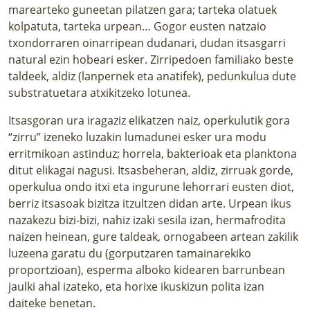
marearteko guneetan pilatzen gara; tarteka olatuek
kolpatuta, tarteka urpean… Gogor eusten natzaio
txondorraren oinarripean dudanari, dudan itsasgarri
natural ezin hobeari esker. Zirripedoen familiako beste
taldeek, aldiz (lanpernek eta anatifek), pedunkulua dute
substratuetara atxikitzeko lotunea.
Itsasgoran ura iragaziz elikatzen naiz, operkulutik gora
“zirru” izeneko luzakin lumadunei esker ura modu
erritmikoan astinduz; horrela, bakterioak eta planktona
ditut elikagai nagusi. Itsasbeheran, aldiz, zirruak gorde,
operkulua ondo itxi eta ingurune lehorrari eusten diot,
berriz itsasoak bizitza itzultzen didan arte. Urpean ikus
nazakezu bizi-bizi, nahiz izaki sesila izan, hermafrodita
naizen heinean, gure taldeak, ornogabeen artean zakilik
luzeena garatu du (gorputzaren tamainarekiko
proportzioan), esperma alboko kidearen barrunbean
jaulki ahal izateko, eta horixe ikuskizun polita izan
daiteke benetan.