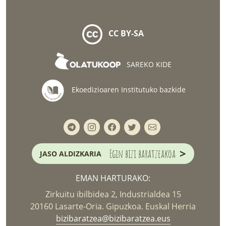
CC BY-SA
SAREKO KIDE
Ekoedizioaren Institutuko bazkide
>
Egin bizi baratzeakoa
JASO ALDIZKARIA
EMAN HARTURAKO:
Zirkuitu ibilbidea 2, Industrialdea 15
20160 Lasarte-Oria. Gipuzkoa. Euskal Herria
bizibaratzea@bizibaratzea.eus