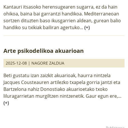
Kantauri itsasoko herensugearen sugarra, ez da hain
ohikoa, baina bai garrantzi handikoa. Mediterraneoan
sortzen dituzten baso ikusgarrien aldean, gurean balio
handiko su txikiak bailiran agertuko...
(+)
Arte psikodelikoa akuarioan
2025-12-08 |
NAGORE ZALDUA
Beti gustatu izan zaizkit akuarioak, haurra nintzela
Jacques Cousteauren artilezko txapela gorria jantzi eta
Bartzelona nahiz Donostiako akuarioetako txoko
liluragarrietan murgiltzen nintzenetik. Gaur egun ere,...
(+)