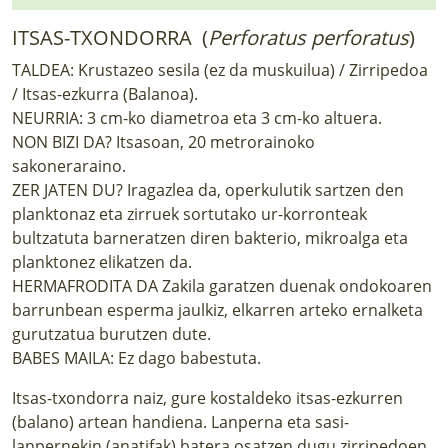
ITSAS-TXONDORRA (
Perforatus perforatus
)
TALDEA: Krustazeo sesila (ez da muskuilua) / Zirripedoa
/ Itsas-ezkurra (Balanoa).
NEURRIA: 3 cm-ko diametroa eta 3 cm-ko altuera.
NON BIZI DA? Itsasoan, 20 metrorainoko
sakoneraraino.
ZER JATEN DU? Iragazlea da, operkulutik sartzen den
planktonaz eta zirruek sortutako ur-korronteak
bultzatuta barneratzen diren bakterio, mikroalga eta
planktonez elikatzen da.
HERMAFRODITA DA Zakila garatzen duenak ondokoaren
barrunbean esperma jaulkiz, elkarren arteko ernalketa
gurutzatua burutzen dute.
BABES MAILA: Ez dago babestuta.
Itsas-txondorra naiz, gure kostaldeko itsas-ezkurren
(balano) artean handiena. Lanperna eta sasi-
lanpernekin (anatifak) batera osatzen dugu zirripedoen