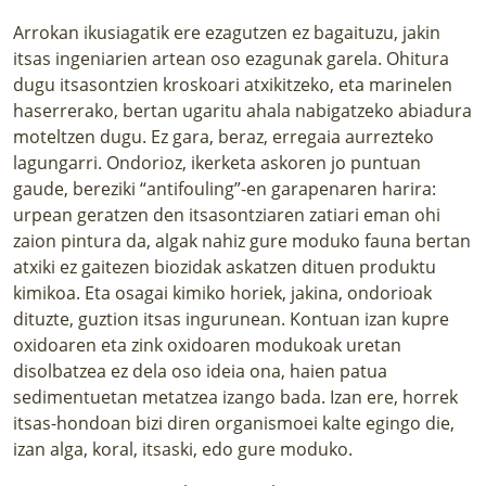
Arrokan ikusiagatik ere ezagutzen ez bagaituzu, jakin
itsas ingeniarien artean oso ezagunak garela. Ohitura
dugu itsasontzien kroskoari atxikitzeko, eta marinelen
haserrerako, bertan ugaritu ahala nabigatzeko abiadura
moteltzen dugu. Ez gara, beraz, erregaia aurrezteko
lagungarri. Ondorioz, ikerketa askoren jo puntuan
gaude, bereziki “antifouling”-en garapenaren harira:
urpean geratzen den itsasontziaren zatiari eman ohi
zaion pintura da, algak nahiz gure moduko fauna bertan
atxiki ez gaitezen biozidak askatzen dituen produktu
kimikoa. Eta osagai kimiko horiek, jakina, ondorioak
dituzte, guztion itsas ingurunean. Kontuan izan kupre
oxidoaren eta zink oxidoaren modukoak uretan
disolbatzea ez dela oso ideia ona, haien patua
sedimentuetan metatzea izango bada. Izan ere, horrek
itsas-hondoan bizi diren organismoei kalte egingo die,
izan alga, koral, itsaski, edo gure moduko.