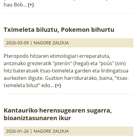
hau Bob...
(+)
Tximeleta biluztu, Pokemon bihurtu
2026-03-09 |
NAGORE ZALDUA
Pteropodo hitzaren etimologiari erreparatuta,
antzinako grezieratik "pterón" (hegal) eta "poús" (oin)
hitz bateratuek itsas-tximeleta garden eta lirdingatsua
aurkezten digute. Guztion harridurarako, baina, “itsas-
tximeleta biluzi” edo...
(+)
Kantauriko herensugearen sugarra,
bioaniztasunaren ikur
2026-01-26 |
NAGORE ZALDUA