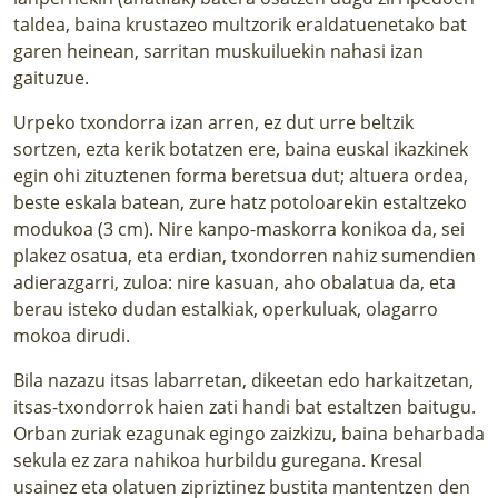
taldea, baina krustazeo multzorik eraldatuenetako bat
garen heinean, sarritan muskuiluekin nahasi izan
gaituzue.
Urpeko txondorra izan arren, ez dut urre beltzik
sortzen, ezta kerik botatzen ere, baina euskal ikazkinek
egin ohi zituztenen forma beretsua dut; altuera ordea,
beste eskala batean, zure hatz potoloarekin estaltzeko
modukoa (3 cm). Nire kanpo-maskorra konikoa da, sei
plakez osatua, eta erdian, txondorren nahiz sumendien
adierazgarri, zuloa: nire kasuan, aho obalatua da, eta
berau isteko dudan estalkiak, operkuluak, olagarro
mokoa dirudi.
Bila nazazu itsas labarretan, dikeetan edo harkaitzetan,
itsas-txondorrok haien zati handi bat estaltzen baitugu.
Orban zuriak ezagunak egingo zaizkizu, baina beharbada
sekula ez zara nahikoa hurbildu guregana. Kresal
usainez eta olatuen zipriztinez bustita mantentzen den