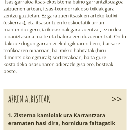
Itsas-garraioa itsas-ekosistema baino garrantzitsuagoa
zaizuenen artean, itsas-txondorrak oso txikiak gara
zentzu guztietan. Ez gara zuen itsaskien arteko kutixi
(eskerrak), eta itsasontzien kroskoetatik urrun
mantenduz gero, ia ikusezinak gara zuentzat, ez ordea
bioaniztasuna maite eta baloratzen duzuenentzat. Ondo
dakizue dugun garrantzi ekologikoaren berri, bai sare
trofikoaren oinarrian, bai mikro habitatak (hiru
dimentsioko egiturak) sortzerakoan, baita gure
kostaldeko osasunaren adierazle gisa ere, besteak
beste.
>>
AZKEN ALBISTEAK
1. Zisterna kamioiak ura Karrantzara
eramaten hasi dira, hornidura faltagatik