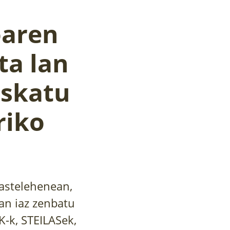
oaren
ta lan
eskatu
riko
 astelehenean,
an iaz zenbatu
K-k, STEILASek,