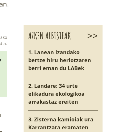
an.
>>
AZKEN ALBISTEAK
dako
dia.
1. Lanean izandako
o
bertze hiru heriotzaren
berri eman du LABek
2. Landare: 34 urte
elikadura ekologikoa
arrakastaz ereiten
n
3. Zisterna kamioiak ura
Karrantzara eramaten