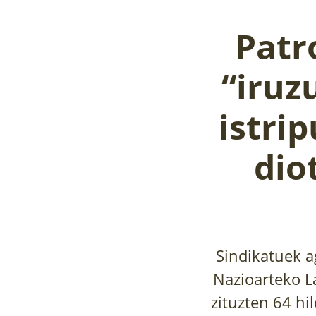
Patr
“iruz
istri
dio
Sindikatuek a
Nazioarteko L
zituzten 64 hi