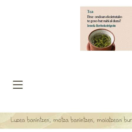
aratzeakoa
>
SULTATEGIA
TA ARBOLA APARTEN MAPA
Luzea banintzen, motza banintzen, maiatzean buru