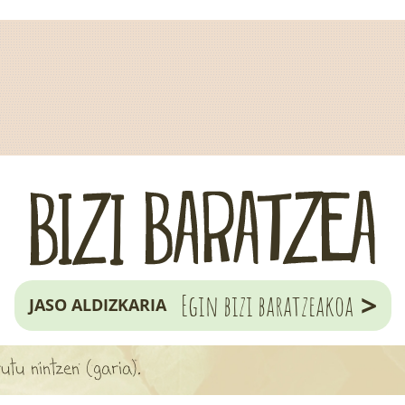
>
Egin bizi baratzeakoa
JASO ALDIZKARIA
tu nintzen (garia).