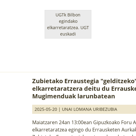
UGTk Bilbon
egindako
elkarretaratzea.
UGT
euskadi
Zubietako Erraustegia "gelditzeko
elkarretaratzera deitu du Erraus
Mugimenduak larunbatean
2025-05-20 |
UNAI LOMANA URIBEZUBIA
Maiatzaren 24an 13:00ean Gipuzkoako Foru 
elkarretaratzea egingo du Errausketen Aurk