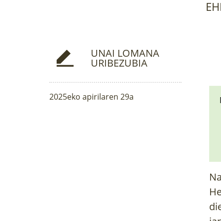
EH
UNAI LOMANA
URIBEZUBIA
2025eko apirilaren 29a
Na
He
di