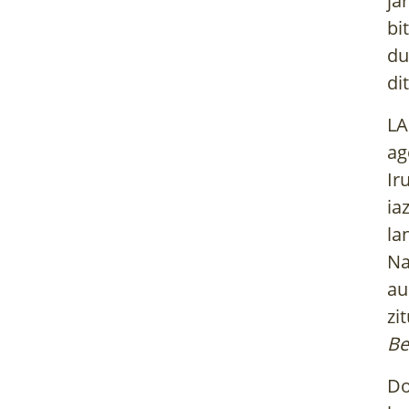
ja
bi
du
di
LA
ag
Ir
ia
la
Na
au
zi
Be
Do