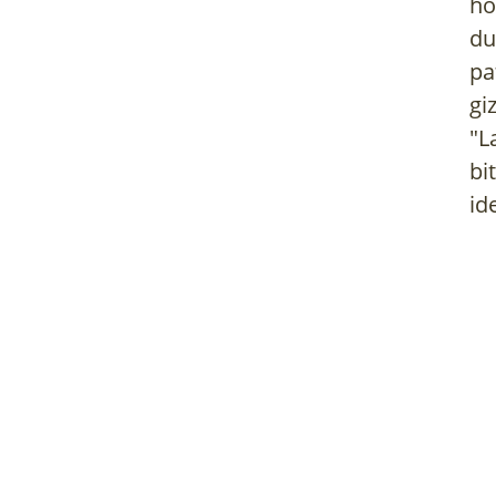
ho
du
pa
gi
"L
bi
id
KOSMETIKOAK
ETXEKO LAND
SENDABELARREKIN
Etxe barruko, balkoiko
Liburu hau norberak bere
lorategiko 92 landare
egunerokotasunean behar
zaintzeko...
izaten dituen kosmetikoak...