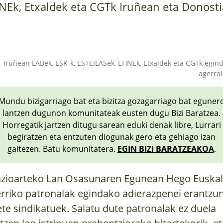
NEk, Etxaldek eta CGTk Iruñean eta Donosti
Iruñean LABek, ESK-k, ESTEILASek, EHNEk, Etxaldek eta CGTk egin
agerral
Mundu bizigarriago bat eta bizitza gozagarriago bat eguner
lantzen dugunon komunitateak eusten dugu Bizi Baratzea.
Horregatik jartzen ditugu sarean eduki denak libre, Lurrari
begiratzen eta entzuten diogunak gero eta gehiago izan
gaitezen. Batu komunitatera.
EGIN BIZI BARATZEAKOA
.
zioarteko Lan Osasunaren Egunean Hego Euskal
rriko patronalak egindako adierazpenei erantzu
ete sindikatuek. Salatu dute patronalak ez duela