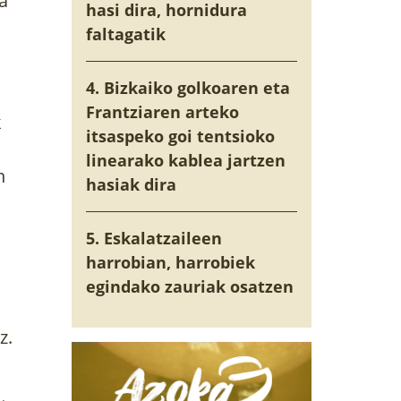
ta
hasi dira, hornidura
faltagatik
4. Bizkaiko golkoaren eta
Frantziaren arteko
k
itsaspeko goi tentsioko
linearako kablea jartzen
n
hasiak dira
5. Eskalatzaileen
harrobian, harrobiek
egindako zauriak osatzen
z.
o