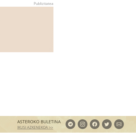
ASTEROKO BULETINA
IKUSI AZKENEKOA >>