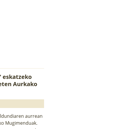
" eskatzeko
keten Aurkako
Aldundiaren aurrean
ako Mugimenduak.