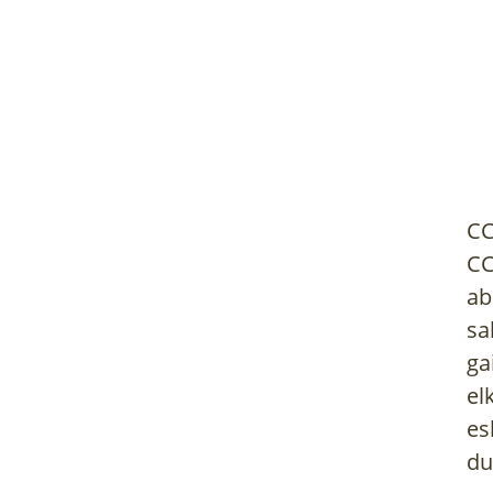
CC
CC
ab
sa
ga
el
es
du