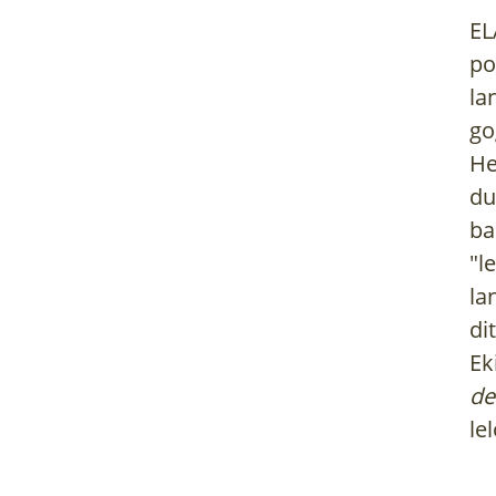
EL
po
la
go
He
du
ba
"l
la
di
Ek
de
le