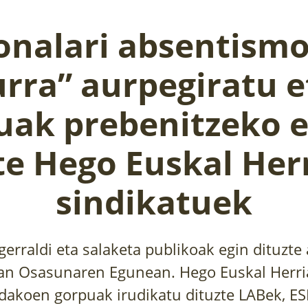
onalari absentism
urra” aurpegiratu e
puak prebenitzeko 
te Hego Euskal Her
sindikatuek
gerraldi eta salaketa publikoak egin dituzte
an Osasunaren Egunean. Hego Euskal Herri
ldakoen gorpuak irudikatu dituzte LABek, ES