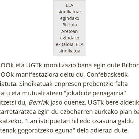
ELA
sindikatuak
egindako
Bizkaia
Aretoan
egindako
ekitaldia.
ELA
sindikatua
OOk eta UGTk mobilizazio bana egin dute Bilbon
OOk manifestaziora deitu du, Confebasketik
iatuta. Sindikatuak enpresen prebentzio falta
latu eta mutualitateen "jokabide penagarria"
itzetsi du,
Berria
k jaso duenez. UGTk bere aldeti
karretaratzea egin du ezbeharren aurkako plan b
katzeko. "
Lan istripuetan hil edo osasuna galdu
tenak gogoratzeko eguna" dela adierazi dute.