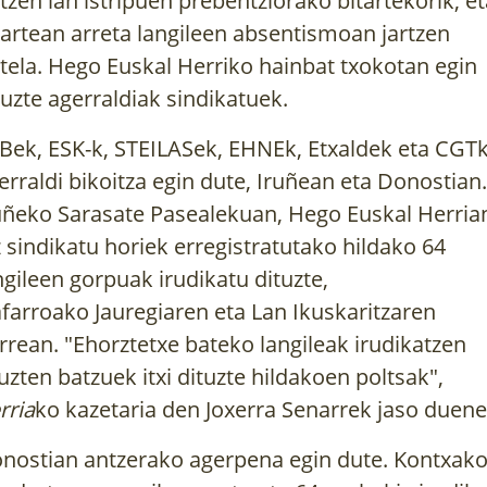
rtzen lan istripuen prebentziorako bitartekorik, e
tartean arreta langileen absentismoan jartzen
tela. Hego Euskal Herriko hainbat txokotan egin
tuzte agerraldiak sindikatuek.
Bek, ESK-k, STEILASek, EHNEk, Etxaldek eta CGT
erraldi bikoitza egin dute, Iruñean eta Donostian.
uñeko Sarasate Pasealekuan, Hego Euskal Herria
z sindikatu horiek erregistratutako hildako 64
ngileen gorpuak irudikatu dituzte,
farroako Jauregiaren eta Lan Ikuskaritzaren
rrean. "Ehorztetxe bateko langileak irudikatzen
tuzten batzuek itxi dituzte hildakoen poltsak",
rria
ko kazetaria den Joxerra Senarrek
jaso duene
nostian antzerako agerpena egin dute. Kontxak