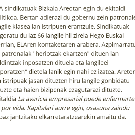
A sindikatuak Bizkaia Areotan egin du ekitaldi
litikoa. Bertan adierazi du gobernu zein patronal
ngile klasea lan istripuen erantzule. Sindikatuak
goratu du iaz 66 langile hil zirela Hego Euskal
rrian, ELAren kontaketaren arabera. Azpimarrat
 patronalak "heriotzak ekartzen" dituen lan
ldintzak inposatzen dituela eta langileei
eporatzen" dietela lanik egin nahi ez izatea. Areto
n istripuak jasan dituzten hiru langile gonbidatu
tuzte eta haien bizipenak ezagutarazi dituzte.
italdia
La avaricia empresarial puede enfermarte
 por vida. Kapitalari aurre egin, osasuna zaindu
loaz jantzitako elkarretaratzearekin amaitu da.