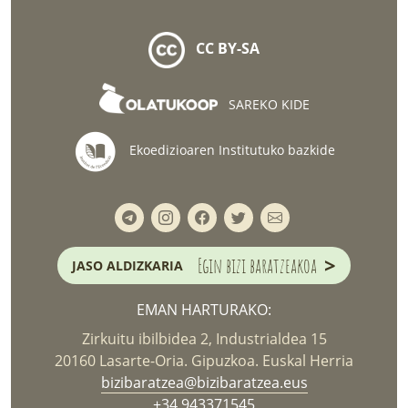
CC BY-SA
SAREKO KIDE
Ekoedizioaren Institutuko bazkide
>
Egin bizi baratzeakoa
JASO ALDIZKARIA
EMAN HARTURAKO:
Zirkuitu ibilbidea 2, Industrialdea 15
20160 Lasarte-Oria. Gipuzkoa. Euskal Herria
bizibaratzea@bizibaratzea.eus
+34 943371545