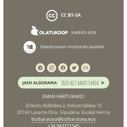
CC BY-SA
SAREKO KIDE
Ekoedizioaren Institutuko bazkide
>
Egin bizi baratzeakoa
JASO ALDIZKARIA
EMAN HARTURAKO:
Zirkuitu ibilbidea 2, Industrialdea 15
20160 Lasarte-Oria. Gipuzkoa. Euskal Herria
bizibaratzea@bizibaratzea.eus
+34 943371545