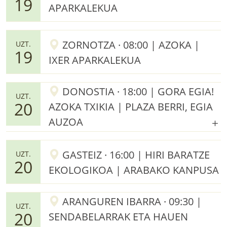
19
APARKALEKUA
ZORNOTZA · 08:00 | AZOKA |
UZT.
19
IXER APARKALEKUA
DONOSTIA · 18:00 | GORA EGIA!
UZT.
20
AZOKA TXIKIA | PLAZA BERRI, EGIA
AUZOA
GASTEIZ · 16:00 | HIRI BARATZE
UZT.
20
EKOLOGIKOA | ARABAKO KANPUSA
ARANGUREN IBARRA · 09:30 |
UZT.
20
SENDABELARRAK ETA HAUEN