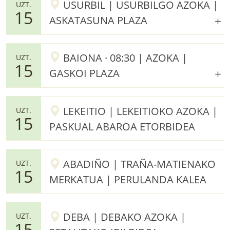
USURBIL | USURBILGO AZOKA |
UZT.
15
ASKATASUNA PLAZA
BAIONA · 08:30 | AZOKA |
UZT.
15
GASKOI PLAZA
LEKEITIO | LEKEITIOKO AZOKA |
UZT.
15
PASKUAL ABAROA ETORBIDEA
ABADIÑO | TRAÑA-MATIENAKO
UZT.
15
MERKATUA | PERULANDA KALEA
DEBA | DEBAKO AZOKA |
UZT.
15