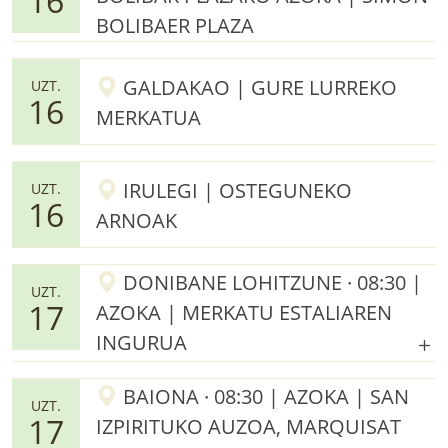
16
BOLIBAER PLAZA
GALDAKAO | GURE LURREKO
UZT.
16
MERKATUA
IRULEGI | OSTEGUNEKO
UZT.
16
ARNOAK
DONIBANE LOHITZUNE · 08:30 |
UZT.
17
AZOKA | MERKATU ESTALIAREN
INGURUA
BAIONA · 08:30 | AZOKA | SAN
UZT.
17
IZPIRITUKO AUZOA, MARQUISAT