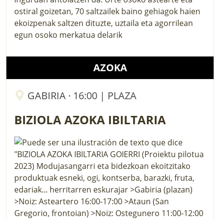
ostiral goizetan, 70 saltzailek baino gehiagok haien
ekoizpenak saltzen dituzte, uztaila eta agorrilean
egun osoko merkatua delarik
AZOKA
GABIRIA · 16:00 | PLAZA
BIZIOLA AZOKA IBILTARIA