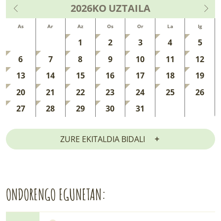
2026KO
UZTAILA
As
Ar
Az
Os
Or
La
Ig
1
2
3
4
5
6
7
8
9
10
11
12
13
14
15
16
17
18
19
20
21
22
23
24
25
26
27
28
29
30
31
ZURE EKITALDIA BIDALI
ONDORENGO EGUNETAN: