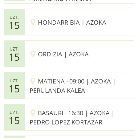
UZT.
HONDARRIBIA | AZOKA
15
UZT.
ORDIZIA | AZOKA
15
MATIENA · 09:00 | AZOKA |
UZT.
15
PERULANDA KALEA
BASAURI · 16:30 | AZOKA |
UZT.
15
PEDRO LOPEZ KORTAZAR