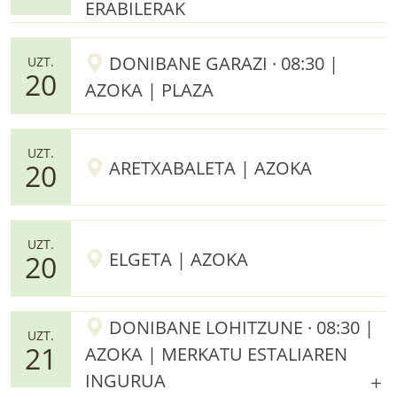
ERABILERAK
DONIBANE GARAZI · 08:30 |
UZT.
20
AZOKA | PLAZA
UZT.
ARETXABALETA | AZOKA
20
UZT.
ELGETA | AZOKA
20
DONIBANE LOHITZUNE · 08:30 |
UZT.
21
AZOKA | MERKATU ESTALIAREN
INGURUA