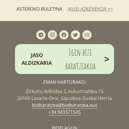
ASTEROKO BULETINA
IKUSI AZKENEKOA >>
Egin bizi
JASO
>
ALDIZKARIA
baratzeakoa
EMAN HARTURAKO:
Zirkuitu ibilbidea 2, Industrialdea 15
20160 Lasarte-Oria. Gipuzkoa. Euskal Herria
bizibaratzea@bizibaratzea.eus
+34 943371545
BIDELAGUN