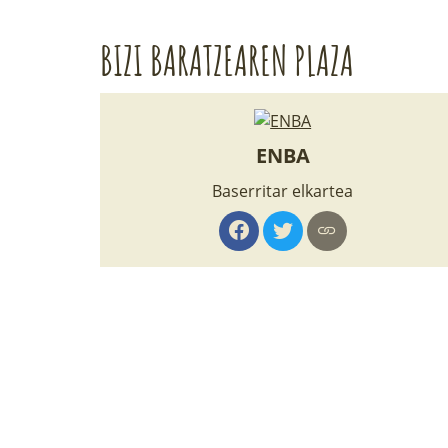
BIZI BARATZEAREN PLAZA
ENBA
Baserritar elkartea