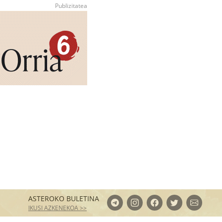
ASTEROKO BULETINA
IKUSI AZKENEKOA >>