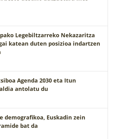
opako Legebiltzarreko Nekazaritza
gai katean duten posizioa indartzen
a
siboa Agenda 2030 eta Itun
aldia antolatu du
e demografikoa, Euskadin zein
iramide bat da