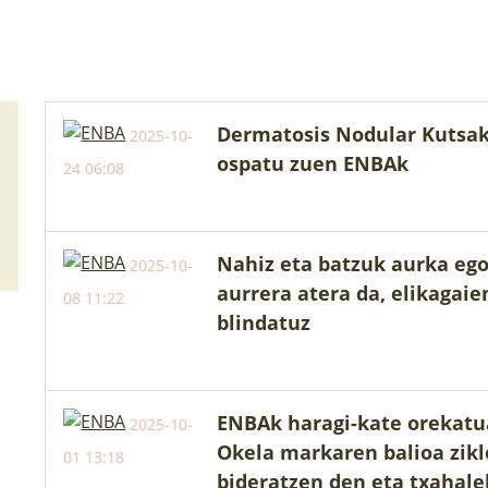
Dermatosis Nodular Kutsako
2025-10-
ospatu zuen ENBAk
24 06:08
Nahiz eta batzuk aurka eg
2025-10-
aurrera atera da, elikagaie
08 11:22
blindatuz
ENBAk haragi-kate orekatu
2025-10-
Okela markaren balioa zikl
01 13:18
bideratzen den eta txahale