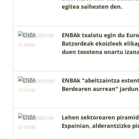
egitea saihesten den.
ENBAk txalotu egin du Eur
2025-09-
Batzordeak ekoizleek elika
11 07:41
duen txostena onartu izan
ENBAk "abeltzaintza estent
2025-09-
Berdearen aurrean" jardun
10 07:42
Lehen sektorearen piramid
2025-08-
Espainian, alderantzizko p
27 10:06