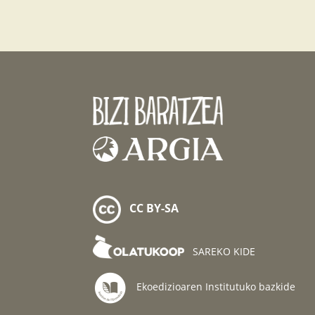
CC BY-SA
SAREKO KIDE
Ekoedizioaren Institutuko bazkide