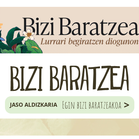
>
Egin bizi baratzeakoa
JASO ALDIZKARIA