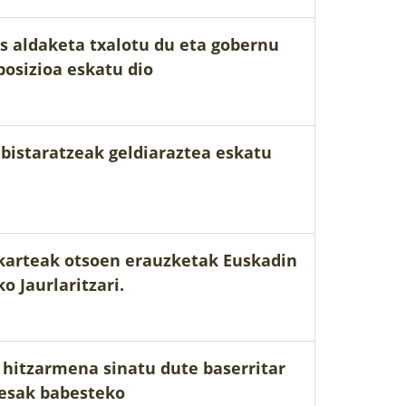
s aldaketa txalotu du eta gobernu
posizioa eskatu dio
bistaratzeak geldiaraztea eskatu
karteak otsoen erauzketak Euskadin
o Jaurlaritzari.
hitzarmena sinatu dute baserritar
resak babesteko