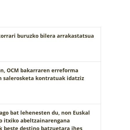
rrari buruzko bilera arrakastatsua
on, OCM bakarraren erreforma
n salerosketa kontratuak idatziz
ago bat lehenesten du, non Euskal
o itxiko abeltzainarengana
k beste destino batzuetara ihes