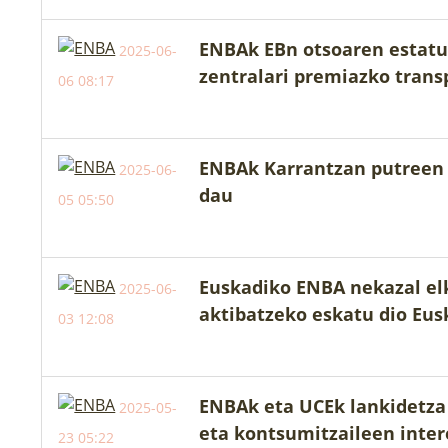
ENBAk EBn otsoaren estatu
2025-06-
zentralari premiazko trans
06 08:17
ENBAk Karrantzan putreen 
2025-06-
dau
05 05:50
Euskadiko ENBA nekazal el
2025-06-
aktibatzeko eskatu dio Eusk
03 12:08
ENBAk eta UCEk lankidetza 
2025-05-
eta kontsumitzaileen inte
23 05:22