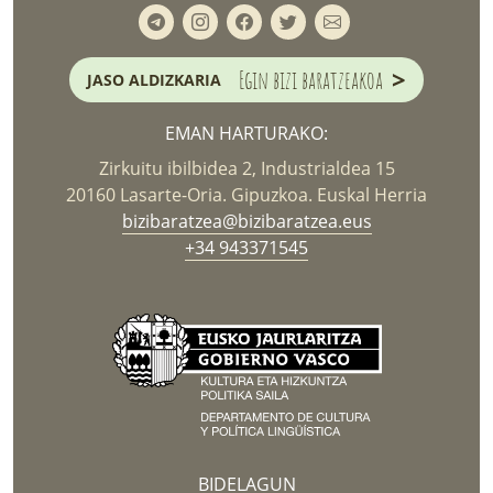
>
Egin bizi baratzeakoa
JASO ALDIZKARIA
EMAN HARTURAKO:
Zirkuitu ibilbidea 2, Industrialdea 15
20160 Lasarte-Oria. Gipuzkoa. Euskal Herria
bizibaratzea@bizibaratzea.eus
+34 943371545
BIDELAGUN