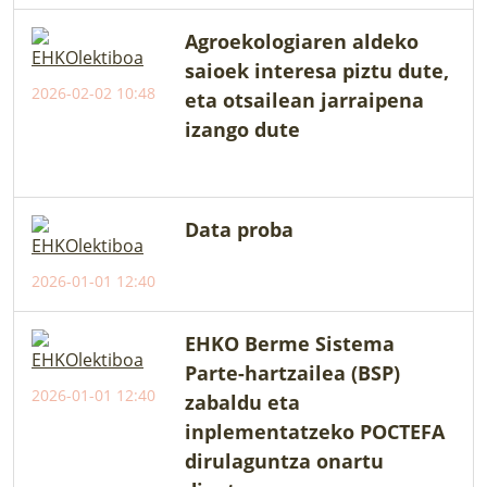
Agroekologiaren aldeko
saioek interesa piztu dute,
2026-02-02 10:48
eta otsailean jarraipena
izango dute
Data proba
2026-01-01 12:40
EHKO Berme Sistema
Parte-hartzailea (BSP)
2026-01-01 12:40
zabaldu eta
inplementatzeko POCTEFA
dirulaguntza onartu