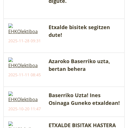
digute.
Etxalde bisitek segitzen
dute!
2025-11-28 09:31
Azaroko Baserriko uzta,
bertan behera
2025-11-11 08:45
Baserriko Uzta! Ines
Osinaga Guneko etxaldean!
2025-10-20 11:47
ETXALDE BISITAK HASTERA