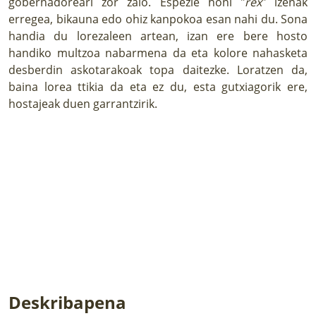
gobernadoreari zor zaio. Espezie honi "
rex
" izenak
erregea, bikauna edo ohiz kanpokoa esan nahi du. Sona
handia du lorezaleen artean, izan ere bere hosto
handiko multzoa nabarmena da eta kolore nahasketa
desberdin askotarakoak topa daitezke. Loratzen da,
baina lorea ttikia da eta ez du, esta gutxiagorik ere,
hostajeak duen garrantzirik.
Deskribapena