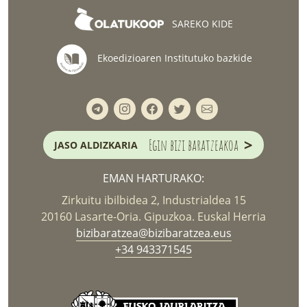
SAREKO KIDE
Ekoedizioaren Institutuko bazkide
>
Egin bizi baratzeakoa
JASO ALDIZKARIA
EMAN HARTURAKO:
Zirkuitu ibilbidea 2, Industrialdea 15
20160 Lasarte-Oria. Gipuzkoa. Euskal Herria
bizibaratzea@bizibaratzea.eus
+34 943371545