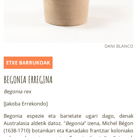
LURRAREN AGENDA
AZOKA
DANI BLANCO
ETXE BARRUKOAK
BEGONIA ERREGINA
Begonia rex
[Jakoba Errekondo]
Begonia espezie eta barietate ugari dago, denak
Australasia aldetik datoz. "
Begonia
" izena, Michel Bégon
(1638-1710) botanikari eta Kanadako frantziar koloniako