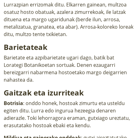
Lurrazpian errizomak ditu. Elkarren gainean, multzoa
osatuz hosto obatuak, azalera zimurrekoak, ile latzak
dituena eta margo ugaridunak (berde ilun, arrosa,
metalizatua, granatea, eta abar). Arrosa-koloreko loreak
ditu, multzo tente txikietan.
Barietateak
Barietate eta azpibarietate ugari dago, batik bat
Lorategi Botanikoetan sortuak. Denen ezaugarri
bereizgarri nabarmena hostoetako margo deigarrien
nahastea da.
Gaitzak eta izurriteak
Botrisia
: onddo honek, hostoak zimurtu eta usteldu
egiten ditu. Lurra edo ingurua hezeegia denaren
adierazle. Toki lehorragora eraman, gutxiago ureztatu,
erasutatako hostoak ebaki eta kendu.
Mildiua eta gainerako onddoak
: gutxi aireztatutako