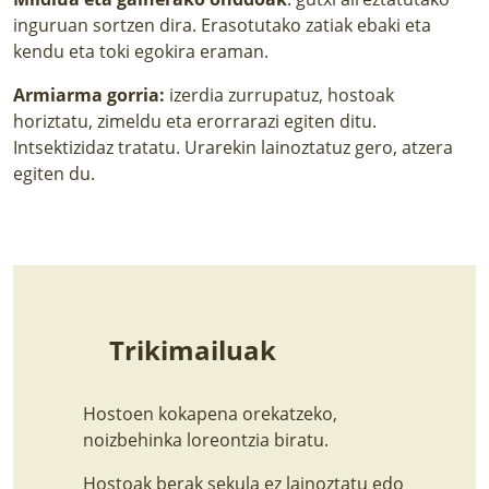
inguruan sortzen dira. Erasotutako zatiak ebaki eta
kendu eta toki egokira eraman.
Armiarma gorria:
izerdia zurrupatuz, hostoak
horiztatu, zimeldu eta erorrarazi egiten ditu.
Intsektizidaz tratatu. Urarekin lainoztatuz gero, atzera
egiten du.
Trikimailuak
Hostoen kokapena orekatzeko,
noizbehinka loreontzia biratu.
Hostoak berak sekula ez lainoztatu edo