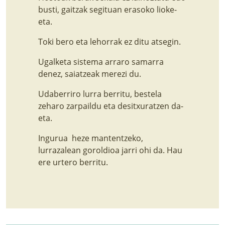
busti, gaitzak segituan erasoko lioke-
eta.
Toki bero eta lehorrak ez ditu atsegin.
Ugalketa sistema arraro samarra
denez, saiatzeak merezi du.
Udaberriro lurra berritu, bestela
zeharo zarpaildu eta desitxuratzen da-
eta.
Ingurua heze mantentzeko,
lurrazalean goroldioa jarri ohi da. Hau
ere urtero berritu.