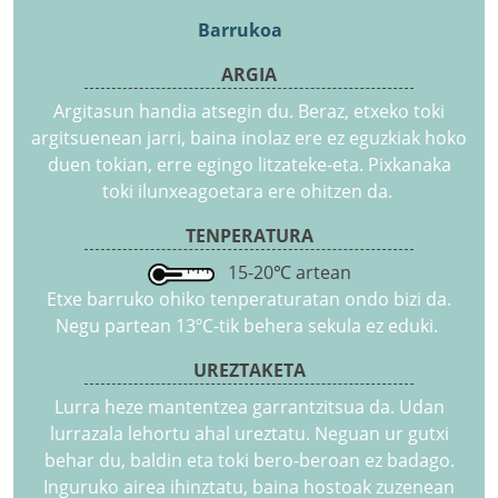
Barrukoa
ARGIA
Argitasun handia atsegin du. Beraz, etxeko toki
argitsuenean jarri, baina inolaz ere ez eguzkiak hoko
duen tokian, erre egingo litzateke-eta. Pixkanaka
toki ilunxeagoetara ere ohitzen da.
TENPERATURA
15-20℃ artean
Etxe barruko ohiko tenperaturatan ondo bizi da.
Negu partean 13ºC-tik behera sekula ez eduki.
UREZTAKETA
Lurra heze mantentzea garrantzitsua da. Udan
lurrazala lehortu ahal ureztatu. Neguan ur gutxi
behar du, baldin eta toki bero-beroan ez badago.
Inguruko airea ihinztatu, baina hostoak zuzenean