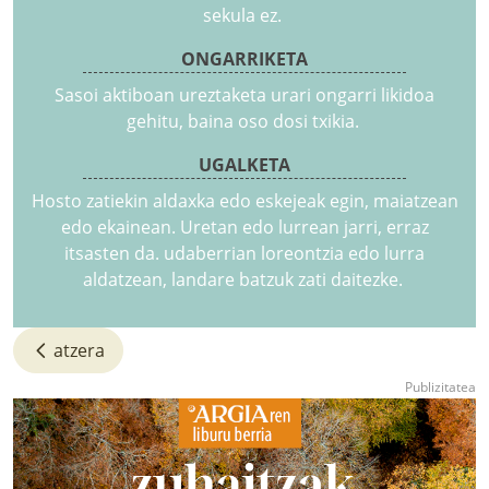
sekula ez.
ONGARRIKETA
Sasoi aktiboan ureztaketa urari ongarri likidoa
gehitu, baina oso dosi txikia.
UGALKETA
Hosto zatiekin aldaxka edo eskejeak egin, maiatzean
edo ekainean. Uretan edo lurrean jarri, erraz
itsasten da. udaberrian loreontzia edo lurra
aldatzean, landare batzuk zati daitezke.
atzera