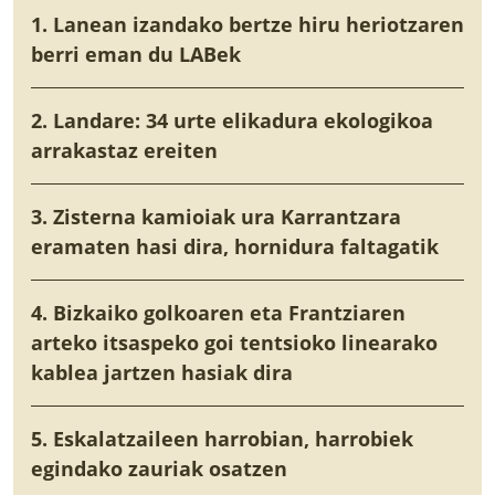
1. Lanean izandako bertze hiru heriotzaren
berri eman du LABek
2. Landare: 34 urte elikadura ekologikoa
arrakastaz ereiten
3. Zisterna kamioiak ura Karrantzara
eramaten hasi dira, hornidura faltagatik
4. Bizkaiko golkoaren eta Frantziaren
arteko itsaspeko goi tentsioko linearako
kablea jartzen hasiak dira
5. Eskalatzaileen harrobian, harrobiek
egindako zauriak osatzen