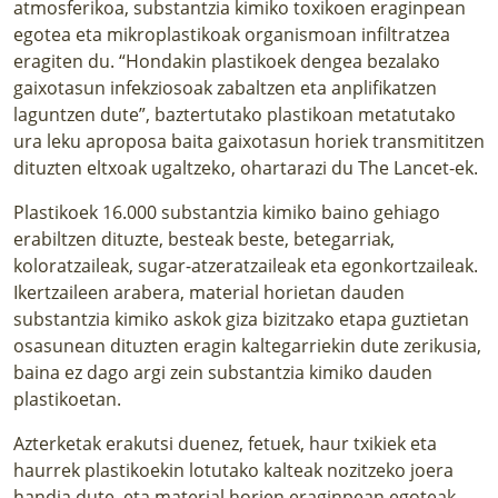
atmosferikoa, substantzia kimiko toxikoen eraginpean
egotea eta mikroplastikoak organismoan infiltratzea
eragiten du. “Hondakin plastikoek dengea bezalako
gaixotasun infekziosoak zabaltzen eta anplifikatzen
laguntzen dute”, baztertutako plastikoan metatutako
ura leku aproposa baita gaixotasun horiek transmititzen
dituzten eltxoak ugaltzeko, ohartarazi du The Lancet-ek.
Plastikoek 16.000 substantzia kimiko baino gehiago
erabiltzen dituzte, besteak beste, betegarriak,
koloratzaileak, sugar-atzeratzaileak eta egonkortzaileak.
Ikertzaileen arabera, material horietan dauden
substantzia kimiko askok giza bizitzako etapa guztietan
osasunean dituzten eragin kaltegarriekin dute zerikusia,
baina ez dago argi zein substantzia kimiko dauden
plastikoetan.
Azterketak erakutsi duenez, fetuek, haur txikiek eta
haurrek plastikoekin lotutako kalteak nozitzeko joera
handia dute, eta material horien eraginpean egoteak