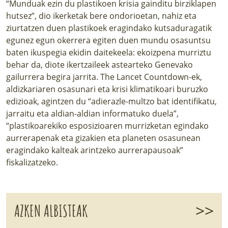
“Munduak ezin du plastikoen krisia gainditu birziklapen
hutsez”, dio ikerketak bere ondorioetan, nahiz eta
ziurtatzen duen plastikoek eragindako kutsaduragatik
egunez egun okerrera egiten duen mundu osasuntsu
baten ikuspegia ekidin daitekeela: ekoizpena murriztu
behar da, diote ikertzaileek astearteko Genevako
gailurrera begira jarrita. The Lancet Countdown-ek,
aldizkariaren osasunari eta krisi klimatikoari buruzko
edizioak, agintzen du “adierazle-multzo bat identifikatu,
jarraitu eta aldian-aldian informatuko duela”,
“plastikoarekiko esposizioaren murrizketan egindako
aurrerapenak eta gizakien eta planeten osasunean
eragindako kalteak arintzeko aurrerapausoak”
fiskalizatzeko.
>>
AZKEN ALBISTEAK