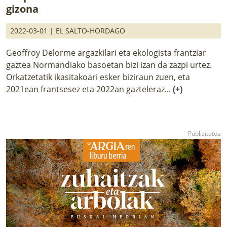
gizona
2022-03-01 |
EL SALTO-HORDAGO
Geoffroy Delorme argazkilari eta ekologista frantziar
gaztea Normandiako basoetan bizi izan da zazpi urtez.
Orkatzetatik ikasitakoari esker biziraun zuen, eta
2021ean frantsesez eta 2022an gazteleraz...
(+)