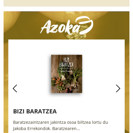
BIZI BARATZEA
B
Baratzezaintzaren jakintza osoa biltzea lortu du
O
Jakoba Errekondok. Baratzearen...
b