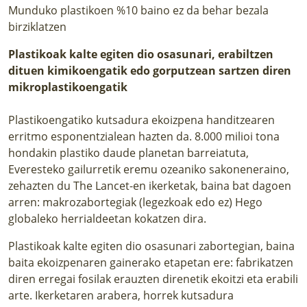
Munduko plastikoen %10 baino ez da behar bezala
birziklatzen
Plastikoak kalte egiten dio osasunari, erabiltzen
dituen kimikoengatik edo gorputzean sartzen diren
mikroplastikoengatik
Plastikoengatiko kutsadura ekoizpena handitzearen
erritmo esponentzialean hazten da. 8.000 milioi tona
hondakin plastiko daude planetan barreiatuta,
Everesteko gailurretik eremu ozeaniko sakoneneraino,
zehazten du The Lancet-en ikerketak, baina bat dagoen
arren: makrozabortegiak (legezkoak edo ez) Hego
globaleko herrialdeetan kokatzen dira.
Plastikoak kalte egiten dio osasunari zabortegian, baina
baita ekoizpenaren gainerako etapetan ere: fabrikatzen
diren erregai fosilak erauzten direnetik ekoitzi eta erabili
arte. Ikerketaren arabera, horrek kutsadura