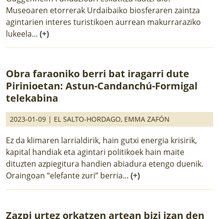
Museoaren etorrerak Urdaibaiko biosferaren zaintza
agintarien interes turistikoen aurrean makurraraziko
lukeela...
(+)
Obra faraoniko berri bat iragarri dute
Pirinioetan: Astun-Candanchú-Formigal
telekabina
2023-01-09 |
EL SALTO-HORDAGO
,
EMMA ZAFÓN
Ez da klimaren larrialdirik, hain gutxi energia krisirik,
kapital handiak eta agintari politikoek hain maite
dituzten azpiegitura handien abiadura etengo duenik.
Oraingoan “elefante zuri” berria...
(+)
Zazpi urtez orkatzen artean bizi izan den