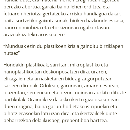
berezko abortua, garaia baino lehen erditzea eta
fetuaren heriotza gertatzeko arrisku handiagoa dakar,
baita sortzetiko gaixotasunak, biriken hazkunde eskasa,
haurren minbizia eta etorkizunean ugalkortasun-
arazoak izateko arriskua ere.
“Munduak ezin du plastikoen krisia gainditu birziklapen
hutsez”
Hondakin plastikoak, sarritan, mikroplastiko eta
nanoplastikoetan deskonposatzen dira, uraren,
elikagaien eta arnasketaren bidez giza gorputzean
sartzen direnak. Odolean, garunean, amaren esnean,
plazentan, semenean eta hezur-muinean aurkitu dituzte
partikulak. Oraindik ez da asko ikertu giza osasunean
duen eragina, baina garun-hodietako istripuekin eta
bihotz-erasoekin lotu izan dira, eta ikertzaileek diote
beharrezkoa dela ikuspegi prebentiboa hartzea.