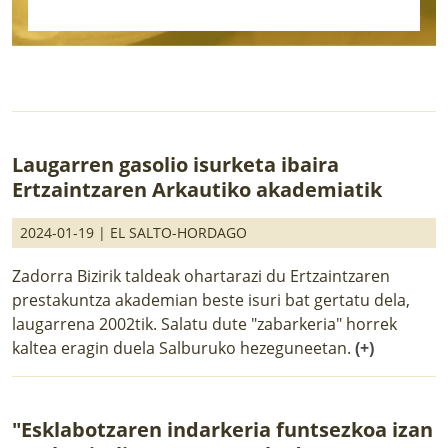
Laugarren gasolio isurketa ibaira
Ertzaintzaren Arkautiko akademiatik
2024-01-19 |
EL SALTO-HORDAGO
Zadorra Bizirik taldeak ohartarazi du Ertzaintzaren
prestakuntza akademian beste isuri bat gertatu dela,
laugarrena 2002tik. Salatu dute "zabarkeria" horrek
kaltea eragin duela Salburuko hezeguneetan.
(+)
"Esklabotzaren indarkeria funtsezkoa izan