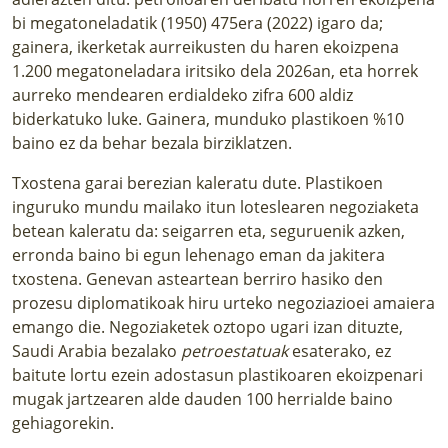
bi megatoneladatik (1950) 475era (2022) igaro da;
gainera, ikerketak aurreikusten du haren ekoizpena
1.200 megatoneladara iritsiko dela 2026an, eta horrek
aurreko mendearen erdialdeko zifra 600 aldiz
biderkatuko luke. Gainera, munduko plastikoen %10
baino ez da behar bezala birziklatzen.
Txostena garai berezian kaleratu dute. Plastikoen
inguruko mundu mailako itun loteslearen negoziaketa
betean kaleratu da: seigarren eta, seguruenik azken,
erronda baino bi egun lehenago eman da jakitera
txostena. Genevan asteartean berriro hasiko den
prozesu diplomatikoak hiru urteko negoziazioei amaiera
emango die. Negoziaketek oztopo ugari izan dituzte,
Saudi Arabia bezalako
petroestatuak
esaterako, ez
baitute lortu ezein adostasun plastikoaren ekoizpenari
mugak jartzearen alde dauden 100 herrialde baino
gehiagorekin.