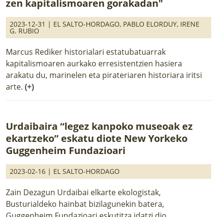
zen kapitalismoaren gorakadan"
2023-12-31 |
EL SALTO-HORDAGO
,
PABLO ELORDUY
,
IRENE
G. RUBIO
Marcus Rediker historialari estatubatuarrak
kapitalismoaren aurkako erresistentzien hasiera
arakatu du, marinelen eta pirateriaren historiara iritsi
arte.
(+)
Urdaibaira “legez kanpoko museoak ez
ekartzeko” eskatu diote New Yorkeko
Guggenheim Fundazioari
2023-02-16 |
EL SALTO-HORDAGO
Zain Dezagun Urdaibai elkarte ekologistak,
Busturialdeko hainbat bizilagunekin batera,
Guggenheim Fundazioari eskutitza idatzi dio.