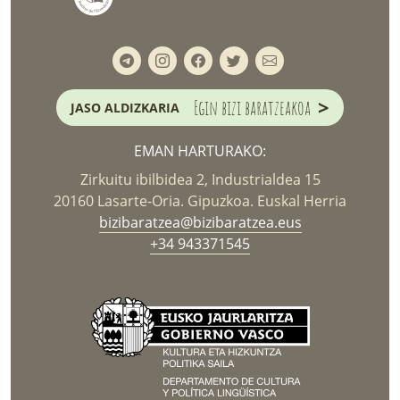
>
Egin bizi baratzeakoa
JASO ALDIZKARIA
EMAN HARTURAKO:
Zirkuitu ibilbidea 2, Industrialdea 15
20160 Lasarte-Oria. Gipuzkoa. Euskal Herria
bizibaratzea@bizibaratzea.eus
+34 943371545