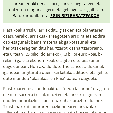
sarean eduki denak libre, Lurrari begiratzen eta
entzuten diogunak gero eta gehiago izan gaitezen.
Batu komunitatera.
EGIN BIZI BARATZEAKOA
.
Plastikoak arrisku larriak ditu gizakien eta planetaren
osasunerako, arriskuak areagotzen ari dira eta ez dira
oso ezagunak; baina materialak gaixotasunak eta
heriotzak eragiten ditu haurtzarotik zahartzaroraino,
eta urtean 1,5 bilioi dolarreko (1,3 bilioi euro –bai, b-
rekin–) galera ekonomikoak eragiten ditu osasunari
dagokionean. Hori azaldu dute The Lancet aldizkariak
igandean argitaratu duen ikerketako adituek, eta gehitu
dute mundua “plastikoaren krisi” batean dagoela.
Plastikoaren osasun-inpaktuak “neurriz kanpo” eragiten
die diru-sarrera txikiak dituzten eta arrisku-egoeran
dauden populazioei, txostenak ohartarazten duenez.
Txostenak kutsaduraren hazkundearen arrazoiak
adierazten ditu: petrolioaren deribatu horren ekoizpena