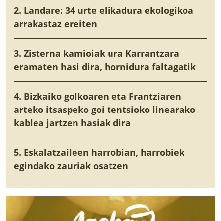
2. Landare: 34 urte elikadura ekologikoa
arrakastaz ereiten
3. Zisterna kamioiak ura Karrantzara
eramaten hasi dira, hornidura faltagatik
4. Bizkaiko golkoaren eta Frantziaren
arteko itsaspeko goi tentsioko linearako
kablea jartzen hasiak dira
5. Eskalatzaileen harrobian, harrobiek
egindako zauriak osatzen