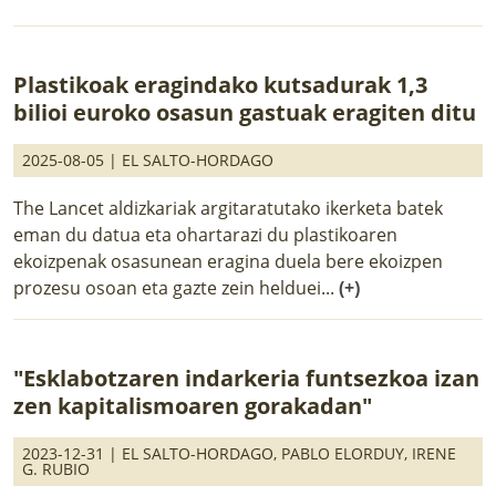
Plastikoak eragindako kutsadurak 1,3
bilioi euroko osasun gastuak eragiten ditu
2025-08-05 |
EL SALTO-HORDAGO
The Lancet aldizkariak argitaratutako ikerketa batek
eman du datua eta ohartarazi du plastikoaren
ekoizpenak osasunean eragina duela bere ekoizpen
prozesu osoan eta gazte zein helduei...
(+)
"Esklabotzaren indarkeria funtsezkoa izan
zen kapitalismoaren gorakadan"
2023-12-31 |
EL SALTO-HORDAGO
,
PABLO ELORDUY
,
IRENE
G. RUBIO