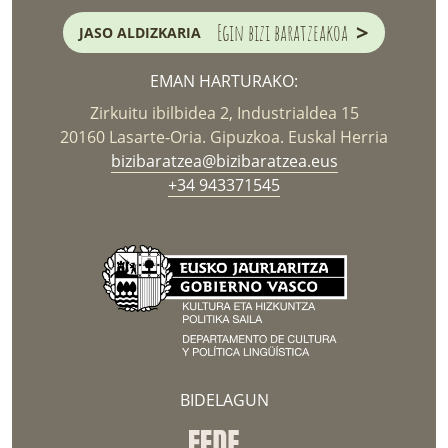
>
Egin bizi baratzeakoa
JASO ALDIZKARIA
EMAN HARTURAKO:
Zirkuitu ibilbidea 2, Industrialdea 15
20160 Lasarte-Oria. Gipuzkoa. Euskal Herria
bizibaratzea@bizibaratzea.eus
+34 943371545
BIDELAGUN