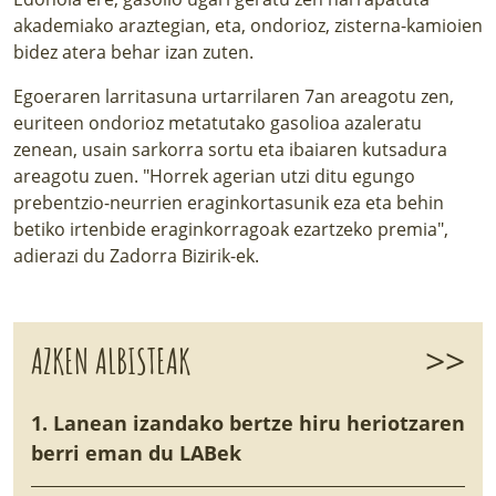
akademiako araztegian, eta, ondorioz, zisterna-kamioien
bidez atera behar izan zuten.
Egoeraren larritasuna urtarrilaren 7an areagotu zen,
euriteen ondorioz metatutako gasolioa azaleratu
zenean, usain sarkorra sortu eta ibaiaren kutsadura
areagotu zuen. "Horrek agerian utzi ditu egungo
prebentzio-neurrien eraginkortasunik eza eta behin
betiko irtenbide eraginkorragoak ezartzeko premia",
adierazi du Zadorra Bizirik-ek.
>>
AZKEN ALBISTEAK
1. Lanean izandako bertze hiru heriotzaren
berri eman du LABek