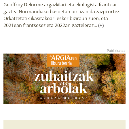
Geoffroy Delorme argazkilari eta ekologista frantziar
gaztea Normandiako basoetan bizi izan da zazpi urtez.
Orkatzetatik ikasitakoari esker biziraun zuen, eta
2021ean frantsesez eta 2022an gazteleraz...
(+)