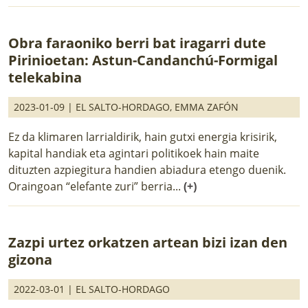
Obra faraoniko berri bat iragarri dute
Pirinioetan: Astun-Candanchú-Formigal
telekabina
2023-01-09 |
EL SALTO-HORDAGO
,
EMMA ZAFÓN
Ez da klimaren larrialdirik, hain gutxi energia krisirik,
kapital handiak eta agintari politikoek hain maite
dituzten azpiegitura handien abiadura etengo duenik.
Oraingoan “elefante zuri” berria...
(+)
Zazpi urtez orkatzen artean bizi izan den
gizona
2022-03-01 |
EL SALTO-HORDAGO