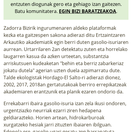
entzuten diogunak gero eta gehiago izan gaitezen.
Batu komunitatera.
EGIN BIZI BARATZEAKOA
.
Zadorra Bizirik ingurumenaren aldeko plataformak
kezka eta gaitzespen sakona adierazi ditu Ertzaintzaren
Arkautiko akademiatik egin berri duten gasolio-isuriaren
aurrean. Urtarrilaren 2an detektatu zuten eta horrelako
laugarren kasua da azken urteetan, substantzia
arriskutsuen kudeaketan "behin eta berriz zabarkeriaz
jokatu dutela" agerian uzten duela azpimarratu dute.
Talde ekologistak Hordago-El Salto-ri adierazi dionez,
2002, 2017, 2018an gertatutakoak berriro errepikatzeak
akademiaren erantzunik eta planik ezaren ondorio da.
Errekabarri ibaira gasolio-isuria izan zela ikusi ondoren,
urgentziazko neurriak ezarri ziren hedapena
geldiarazteko. Horien artean, hidrokarburoak
xurgatzeko hesiak jarri zituzten ibaiaren ibilguan.
Edonola ere, gasolio ugari geratu zen harrapatuta