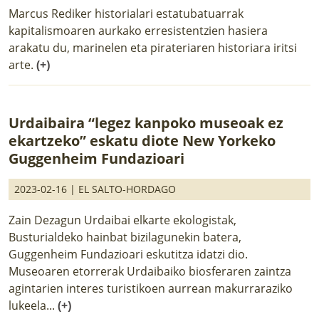
Marcus Rediker historialari estatubatuarrak
kapitalismoaren aurkako erresistentzien hasiera
arakatu du, marinelen eta pirateriaren historiara iritsi
arte.
(+)
Urdaibaira “legez kanpoko museoak ez
ekartzeko” eskatu diote New Yorkeko
Guggenheim Fundazioari
2023-02-16 |
EL SALTO-HORDAGO
Zain Dezagun Urdaibai elkarte ekologistak,
Busturialdeko hainbat bizilagunekin batera,
Guggenheim Fundazioari eskutitza idatzi dio.
Museoaren etorrerak Urdaibaiko biosferaren zaintza
agintarien interes turistikoen aurrean makurraraziko
lukeela...
(+)