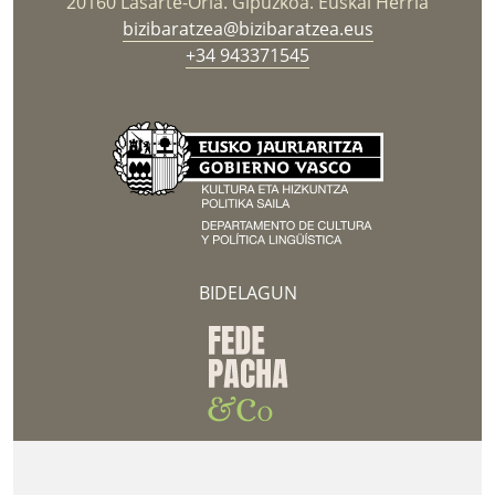
20160 Lasarte-Oria. Gipuzkoa. Euskal Herria
bizibaratzea@bizibaratzea.eus
+34 943371545
BIDELAGUN