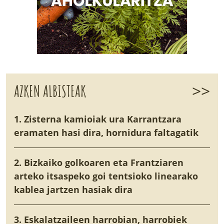
>>
AZKEN ALBISTEAK
1. Zisterna kamioiak ura Karrantzara
eramaten hasi dira, hornidura faltagatik
2. Bizkaiko golkoaren eta Frantziaren
arteko itsaspeko goi tentsioko linearako
kablea jartzen hasiak dira
3. Eskalatzaileen harrobian, harrobiek