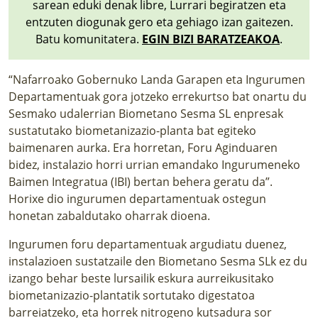
sarean eduki denak libre, Lurrari begiratzen eta
entzuten diogunak gero eta gehiago izan gaitezen.
Batu komunitatera.
EGIN BIZI BARATZEAKOA
.
“Nafarroako Gobernuko Landa Garapen eta Ingurumen
Departamentuak gora jotzeko errekurtso bat onartu du
Sesmako udalerrian Biometano Sesma SL enpresak
sustatutako biometanizazio-planta bat egiteko
baimenaren aurka. Era horretan, Foru Aginduaren
bidez, instalazio horri urrian emandako Ingurumeneko
Baimen Integratua (IBI) bertan behera geratu da”.
Horixe dio ingurumen departamentuak ostegun
honetan zabaldutako oharrak dioena.
Ingurumen foru departamentuak argudiatu duenez,
instalazioen sustatzaile den Biometano Sesma SLk ez du
izango behar beste lursailik eskura aurreikusitako
biometanizazio-plantatik sortutako digestatoa
barreiatzeko, eta horrek nitrogeno kutsadura sor