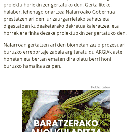
proiektu horiekin zer gertatuko den. Gerta liteke,
halaber, lehenago onartzea Nafarroako Gobernua
prestatzen ari den lur zaurgarrietako sahats eta
digestatoen kudeaketarako dekretua kaleratzea, eta
horrek ere finka dezake proiektuokin zer gertatuko den.
Nafarroan gertatzen ari den biometanizazio prozesuari
buruzko
erreportaje zabala
argitaratu du ARGIAk aste
honetan eta bertan ematen dira olatu berri honi
buruzko hamaika azalpen.