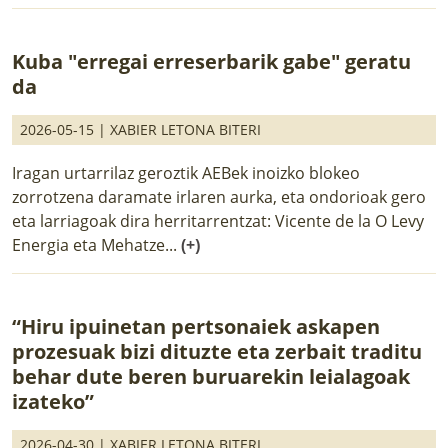
Kuba "erregai erreserbarik gabe" geratu
da
2026-05-15 |
XABIER LETONA BITERI
Iragan urtarrilaz geroztik AEBek inoizko blokeo
zorrotzena daramate irlaren aurka, eta ondorioak gero
eta larriagoak dira herritarrentzat: Vicente de la O Levy
Energia eta Mehatze...
(+)
“Hiru ipuinetan pertsonaiek askapen
prozesuak bizi dituzte eta zerbait traditu
behar dute beren buruarekin leialagoak
izateko”
2026-04-30 |
XABIER LETONA BITERI