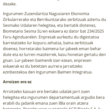
dezake.
Ingurumen Zuzendaritza Nagusiaren Ekonomia
Zirkularrerako eta Berrikuntzarako zerbitzuak aztertu du
Sesmako Udalaren helegitea, eta bertatik diotenez,
Biometano Sesma SLren eskaera ez dator bat 234/2025
Foru Aginduarekin. Enpresak aurkeztu du digestatoa
barreiatzeko lur kopuru zehatza, baina zerbitzuak
dioenez, horretarako baimena lur-jabeek eman behar
dute eta ez lurren maizterrek, kasu honetan gertatu den
gisan. Lur-jabeen baimenik izan ezean, enpresen
eskaerak ez du betetzen aurrera jarraitzeko
ezinbestekoa den Ingurumen Baimen Integratua.
Arroizen ere ez
Arroitzeko kasuan ere bertako udalak jarri zuen
helegitea eta ingurumen departamentuak argudio bera
erabili du jadanik emana zuen IBIa orain atzera
botatzeko. Proiektuaren sustatzaile AGR Biogás S.A.-k