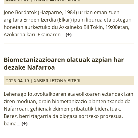
Jone Bordatok (Hazparne, 1984) urrian eman zuen
argitara Erroen Izerdia (Elkar) ipuin liburua eta ostegun
honetan aurkeztuko du Azkaineko Bil Tokin, 19:00etan,
Azokaroa kari. Ekainaren...
(+)
Biometanizazioaren olatuak azpian har
dezake Nafarroa
2026-04-19 |
XABIER LETONA BITERI
Lehenago fotovoltaikoaren eta eolikoaren eztandak izan
ziren moduan, orain biometanizazio planten txanda da
Nafarroan, gehienak ekimen pribatutik bideratuak.
Berez, berriztagarria da biogasa sortzeko prozesua,
baina...
(+)