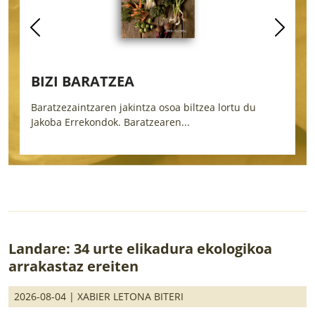
BIZI BARATZEA
Baratzezaintzaren jakintza osoa biltzea lortu du
L
Jakoba Errekondok. Baratzearen...
b
Landare: 34 urte elikadura ekologikoa
arrakastaz ereiten
2026-08-04 |
XABIER LETONA BITERI