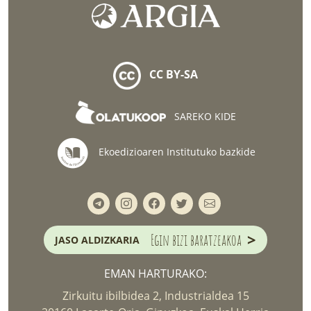
CC BY-SA
SAREKO KIDE
Ekoedizioaren Institutuko bazkide
>
Egin bizi baratzeakoa
JASO ALDIZKARIA
EMAN HARTURAKO:
Zirkuitu ibilbidea 2, Industrialdea 15