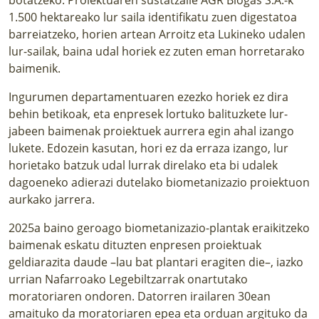
1.500 hektareako lur saila identifikatu zuen digestatoa
barreiatzeko, horien artean Arroitz eta Lukineko udalen
lur-sailak, baina udal horiek ez zuten eman horretarako
baimenik.
Ingurumen departamentuaren ezezko horiek ez dira
behin betikoak, eta enpresek lortuko balituzkete lur-
jabeen baimenak proiektuek aurrera egin ahal izango
lukete. Edozein kasutan, hori ez da erraza izango, lur
horietako batzuk udal lurrak direlako eta bi udalek
dagoeneko adierazi dutelako biometanizazio proiektuon
aurkako jarrera.
2025a baino geroago biometanizazio-plantak eraikitzeko
baimenak eskatu dituzten enpresen proiektuak
geldiarazita daude –lau bat plantari eragiten die–, iazko
urrian Nafarroako Legebiltzarrak onartutako
moratoriaren ondoren. Datorren irailaren 30ean
amaituko da moratoriaren epea eta orduan argituko da