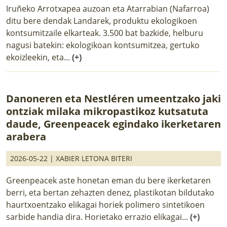
Iruñeko Arrotxapea auzoan eta Atarrabian (Nafarroa)
ditu bere dendak Landarek, produktu ekologikoen
kontsumitzaile elkarteak. 3.500 bat bazkide, helburu
nagusi batekin: ekologikoan kontsumitzea, gertuko
ekoizleekin, eta...
(+)
Danoneren eta Nestléren umeentzako jaki
ontziak milaka mikropastikoz kutsatuta
daude, Greenpeacek egindako ikerketaren
arabera
2026-05-22 |
XABIER LETONA BITERI
Greenpeacek aste honetan eman du bere ikerketaren
berri, eta bertan zehazten denez, plastikotan bildutako
haurtxoentzako elikagai horiek polimero sintetikoen
sarbide handia dira. Horietako errazio elikagai...
(+)