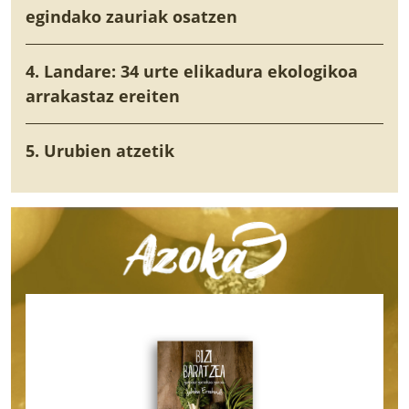
egindako zauriak osatzen
4. Landare: 34 urte elikadura ekologikoa
arrakastaz ereiten
5. Urubien atzetik