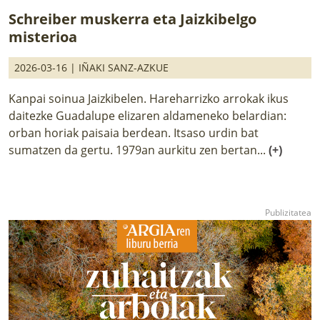
Schreiber muskerra eta Jaizkibelgo
misterioa
2026-03-16 |
IÑAKI SANZ-AZKUE
Kanpai soinua Jaizkibelen. Hareharrizko arrokak ikus
daitezke Guadalupe elizaren aldameneko belardian:
orban horiak paisaia berdean. Itsaso urdin bat
sumatzen da gertu. 1979an aurkitu zen bertan...
(+)