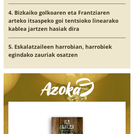
4. Bizkaiko golkoaren eta Frantziaren
arteko itsaspeko goi tentsioko linearako
kablea jartzen hasiak dira
5. Eskalatzaileen harrobian, harrobiek
egindako zauriak osatzen