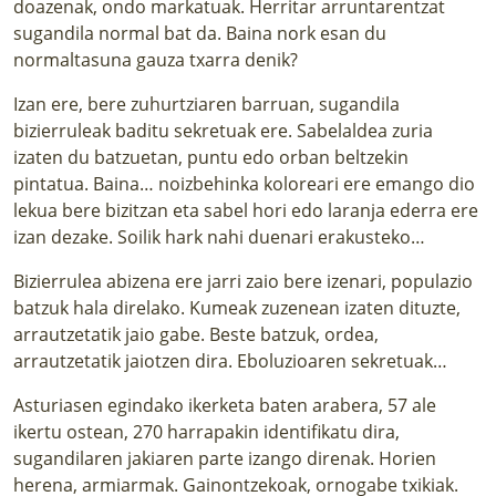
doazenak, ondo markatuak. Herritar arruntarentzat
sugandila normal bat da. Baina nork esan du
normaltasuna gauza txarra denik?
Izan ere, bere zuhurtziaren barruan, sugandila
bizierruleak baditu sekretuak ere. Sabelaldea zuria
izaten du batzuetan, puntu edo orban beltzekin
pintatua. Baina… noizbehinka koloreari ere emango dio
lekua bere bizitzan eta sabel hori edo laranja ederra ere
izan dezake. Soilik hark nahi duenari erakusteko…
Bizierrulea abizena ere jarri zaio bere izenari, populazio
batzuk hala direlako. Kumeak zuzenean izaten dituzte,
arrautzetatik jaio gabe. Beste batzuk, ordea,
arrautzetatik jaiotzen dira. Eboluzioaren sekretuak…
Asturiasen egindako ikerketa baten arabera, 57 ale
ikertu ostean, 270 harrapakin identifikatu dira,
sugandilaren jakiaren parte izango direnak. Horien
herena, armiarmak. Gainontzekoak, ornogabe txikiak.