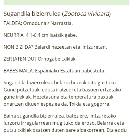
Sugandila bizierrulea (
Zootoca vivipara
)
TALDEA: Ornoduna / Narrastia.
NEURRIA: 4,1-6,4 cm isatsik gabe.
NON BIZI DA? Belardi hezeetan eta lintzuretan.
ZER JATEN DU? Ornogabe txikiak.
BABES MAILA: Espainiako Estatuan babestuta.
Sugandila bizierruleak belardi hezeak ditu gustuko.
Gune putzutuak, edota iratzedi eta basoen ertzetako
gune irekiak. Hezetasuna eta tenperatura baxuak
onartzen dituen espeziea da. Txikia eta gogorra.
Baina sugandila bizierrulea, batez ere, lintzuretako
lurzoru irregularrean mugituko da eroso. Belarrak eta
putzu txikiek osatzen duten sare aldakorrean. Eta ez du