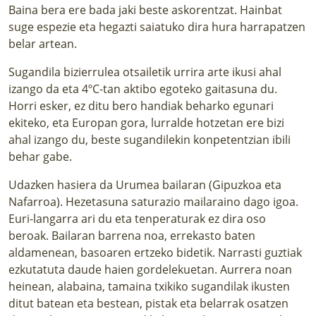
Baina bera ere bada jaki beste askorentzat. Hainbat
suge espezie eta hegazti saiatuko dira hura harrapatzen
belar artean.
Sugandila bizierrulea otsailetik urrira arte ikusi ahal
izango da eta 4ºC-tan aktibo egoteko gaitasuna du.
Horri esker, ez ditu bero handiak beharko egunari
ekiteko, eta Europan gora, lurralde hotzetan ere bizi
ahal izango du, beste sugandilekin konpetentzian ibili
behar gabe.
Udazken hasiera da Urumea bailaran (Gipuzkoa eta
Nafarroa). Hezetasuna saturazio mailaraino dago igoa.
Euri-langarra ari du eta tenperaturak ez dira oso
beroak. Bailaran barrena noa, errekasto baten
aldamenean, basoaren ertzeko bidetik. Narrasti guztiak
ezkutatuta daude haien gordelekuetan. Aurrera noan
heinean, alabaina, tamaina txikiko sugandilak ikusten
ditut batean eta bestean, pistak eta belarrak osatzen