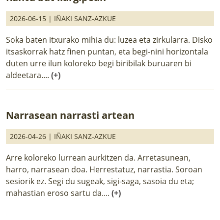
2026-06-15 |
IÑAKI SANZ-AZKUE
Soka baten itxurako mihia du: luzea eta zirkularra. Disko
itsaskorrak hatz finen puntan, eta begi-nini horizontala
duten urre ilun koloreko begi biribilak buruaren bi
aldeetara....
(+)
Narrasean narrasti artean
2026-04-26 |
IÑAKI SANZ-AZKUE
Arre koloreko lurrean aurkitzen da. Arretasunean,
harro, narrasean doa. Herrestatuz, narrastia. Soroan
sesiorik ez. Segi du sugeak, sigi-saga, sasoia du eta;
mahastian eroso sartu da....
(+)