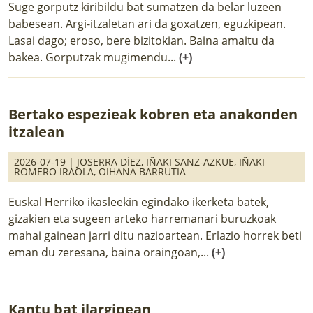
Suge gorputz kiribildu bat sumatzen da belar luzeen
babesean. Argi-itzaletan ari da goxatzen, eguzkipean.
Lasai dago; eroso, bere bizitokian. Baina amaitu da
bakea. Gorputzak mugimendu...
(+)
Bertako espezieak kobren eta anakonden
itzalean
2026-07-19 |
JOSERRA DÍEZ
,
IÑAKI SANZ-AZKUE
,
IÑAKI
ROMERO IRAOLA
,
OIHANA BARRUTIA
Euskal Herriko ikasleekin egindako ikerketa batek,
gizakien eta sugeen arteko harremanari buruzkoak
mahai gainean jarri ditu nazioartean. Erlazio horrek beti
eman du zeresana, baina oraingoan,...
(+)
Kantu bat ilargipean