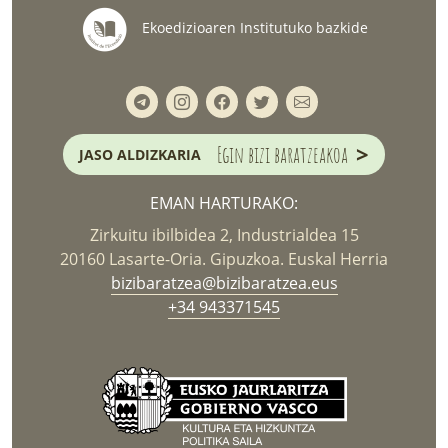
Ekoedizioaren Institutuko bazkide
>
Egin bizi baratzeakoa
JASO ALDIZKARIA
EMAN HARTURAKO:
Zirkuitu ibilbidea 2, Industrialdea 15
20160 Lasarte-Oria. Gipuzkoa. Euskal Herria
bizibaratzea@bizibaratzea.eus
+34 943371545