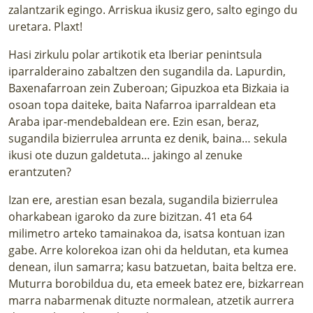
zalantzarik egingo. Arriskua ikusiz gero, salto egingo du
uretara. Plaxt!
Hasi zirkulu polar artikotik eta Iberiar penintsula
iparralderaino zabaltzen den sugandila da. Lapurdin,
Baxenafarroan zein Zuberoan; Gipuzkoa eta Bizkaia ia
osoan topa daiteke, baita Nafarroa iparraldean eta
Araba ipar-mendebaldean ere. Ezin esan, beraz,
sugandila bizierrulea arrunta ez denik, baina… sekula
ikusi ote duzun galdetuta… jakingo al zenuke
erantzuten?
Izan ere, arestian esan bezala, sugandila bizierrulea
oharkabean igaroko da zure bizitzan. 41 eta 64
milimetro arteko tamainakoa da, isatsa kontuan izan
gabe. Arre kolorekoa izan ohi da heldutan, eta kumea
denean, ilun samarra; kasu batzuetan, baita beltza ere.
Muturra borobildua du, eta emeek batez ere, bizkarrean
marra nabarmenak dituzte normalean, atzetik aurrera