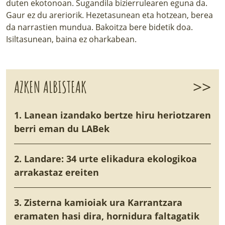
duten ekotonoan. Sugandila bizierrulearen eguna da.
Gaur ez du areriorik. Hezetasunean eta hotzean, berea
da narrastien mundua. Bakoitza bere bidetik doa.
Isiltasunean, baina ez oharkabean.
>>
AZKEN ALBISTEAK
1. Lanean izandako bertze hiru heriotzaren
berri eman du LABek
2. Landare: 34 urte elikadura ekologikoa
arrakastaz ereiten
3. Zisterna kamioiak ura Karrantzara
eramaten hasi dira, hornidura faltagatik