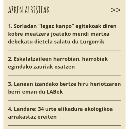
>>
AZKEN ALBISTEAK
1. Sorladan “legez kanpo” egitekoak diren
kobre meatzera joateko mendi martxa
debekatu dietela salatu du Lurgorrik
2. Eskalatzaileen harrobian, harrobiek
egindako zauriak osatzen
3. Lanean izandako bertze hiru heriotzaren
berri eman du LABek
4. Landare: 34 urte elikadura ekologikoa
arrakastaz ereiten