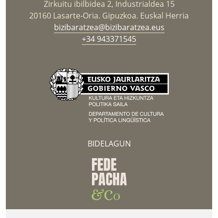
Zirkuitu ibilbidea 2, Industrialdea 15
20160 Lasarte-Oria. Gipuzkoa. Euskal Herria
bizibaratzea@bizibaratzea.eus
+34 943371545
BIDELAGUN