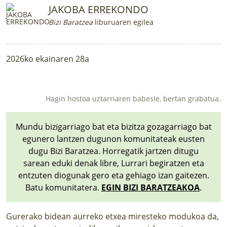
JAKOBA ERREKONDO
Bizi Baratzea
liburuaren egilea
2026ko ekainaren 28a
Hagin hostoa uztarriaren babesle, bertan grabatua.
Mundu bizigarriago bat eta bizitza gozagarriago bat
egunero lantzen dugunon komunitateak eusten
dugu Bizi Baratzea. Horregatik jartzen ditugu
sarean eduki denak libre, Lurrari begiratzen eta
entzuten diogunak gero eta gehiago izan gaitezen.
Batu komunitatera.
EGIN BIZI BARATZEAKOA
.
Gurerako bidean aurreko etxea miresteko modukoa da,