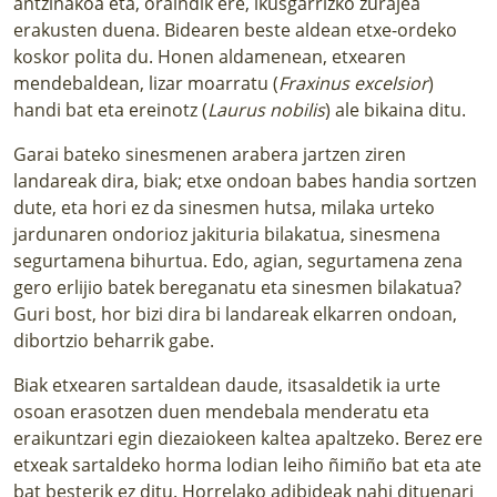
antzinakoa eta, oraindik ere, ikusgarrizko zurajea
erakusten duena. Bidearen beste aldean etxe-ordeko
koskor polita du. Honen aldamenean, etxearen
mendebaldean, lizar moarratu (
Fraxinus excelsior
)
handi bat eta ereinotz (
Laurus nobilis
) ale bikaina ditu.
Garai bateko sinesmenen arabera jartzen ziren
landareak dira, biak; etxe ondoan babes handia sortzen
dute, eta hori ez da sinesmen hutsa, milaka urteko
jardunaren ondorioz jakituria bilakatua, sinesmena
segurtamena bihurtua. Edo, agian, segurtamena zena
gero erlijio batek bereganatu eta sinesmen bilakatua?
Guri bost, hor bizi dira bi landareak elkarren ondoan,
dibortzio beharrik gabe.
Biak etxearen sartaldean daude, itsasaldetik ia urte
osoan erasotzen duen mendebala menderatu eta
eraikuntzari egin diezaiokeen kaltea apaltzeko. Berez ere
etxeak sartaldeko horma lodian leiho ñimiño bat eta ate
bat besterik ez ditu. Horrelako adibideak nahi dituenari