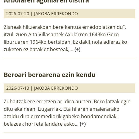
Arbolaren agoniaren distira
2026-07-20 |
JAKOBA ERREKONDO
Zisneak hiltzerakoan bere kantua erredoblatzen du”,
itzuli zuen Aita Villasantek Axularren 1643ko Gero
liburuaren 1964ko bertsioan. Ez dakit nola adieraziko
zuketen ez batak ez besteak,...
(+)
Beroari beroarena ezin kendu
2026-07-13 |
JAKOBA ERREKONDO
Zuhaitzak ere erretzen ari dira aurten. Bero latzak egin
ditu ekainean, izugarriak. Eta hilaren amaierarako
azaldu dira erremediorik gabeko hondamendiak:
belazeak hori eta landare asko...
(+)