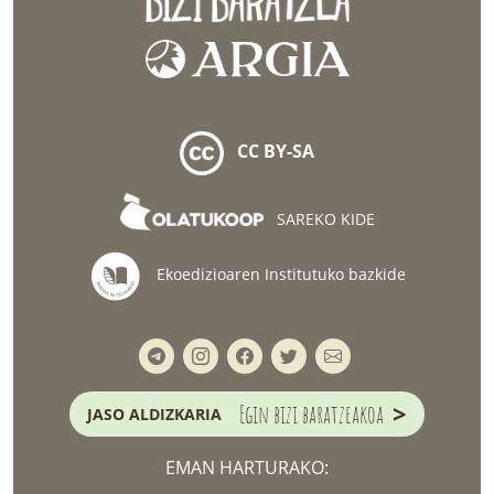
CC BY-SA
SAREKO KIDE
Ekoedizioaren Institutuko bazkide
>
Egin bizi baratzeakoa
JASO ALDIZKARIA
EMAN HARTURAKO: