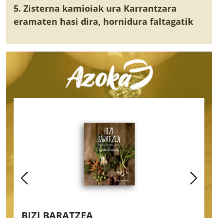
5. Zisterna kamioiak ura Karrantzara
eramaten hasi dira, hornidura faltagatik
BIZI BARATZEA