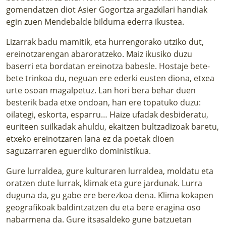
gomendatzen diot Asier Gogortza argazkilari handiak
egin zuen
Mendebalde
bilduma ederra ikustea.
Lizarrak badu mamitik, eta hurrengorako utziko dut,
ereinotzarengan abaroratzeko. Maiz ikusiko duzu
baserri eta bordatan ereinotza babesle. Hostaje bete-
bete trinkoa du, neguan ere ederki eusten diona, etxea
urte osoan magalpetuz. Lan hori bera behar duen
besterik bada etxe ondoan, han ere topatuko duzu:
oilategi, eskorta, esparru… Haize ufadak desbideratu,
euriteen suilkadak ahuldu, ekaitzen bultzadizoak baretu,
etxeko ereinotzaren lana ez da poetak dioen
saguzarraren eguerdiko doministikua.
Gure lurraldea, gure kulturaren lurraldea, moldatu eta
oratzen dute lurrak, klimak eta gure jardunak. Lurra
duguna da, gu gabe ere berezkoa dena. Klima kokapen
geografikoak baldintzatzen du eta bere eragina oso
nabarmena da. Gure itsasaldeko gune batzuetan