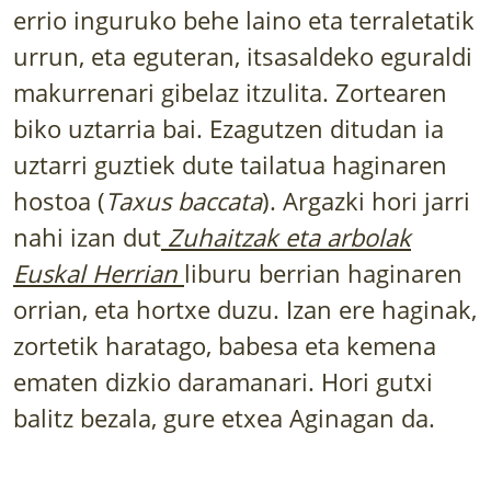
LURRAREN AGENDA
errio inguruko behe laino eta terraletatik
urrun, eta eguteran, itsasaldeko eguraldi
AZOKA
makurrenari gibelaz itzulita. Zortearen
biko uztarria bai. Ezagutzen ditudan ia
uztarri guztiek dute tailatua haginaren
hostoa (
Taxus baccata
). Argazki hori jarri
nahi izan dut
Zuhaitzak eta arbolak
Euskal Herrian
liburu berrian haginaren
orrian, eta hortxe duzu. Izan ere haginak,
zortetik haratago, babesa eta kemena
ematen dizkio daramanari. Hori gutxi
balitz bezala, gure etxea Aginagan da.