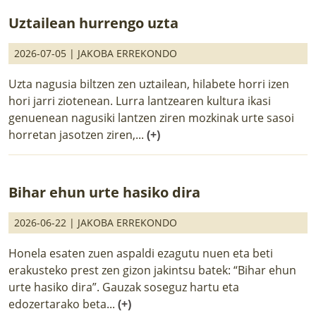
Uztailean hurrengo uzta
2026-07-05 |
JAKOBA ERREKONDO
Uzta nagusia biltzen zen uztailean, hilabete horri izen
hori jarri ziotenean. Lurra lantzearen kultura ikasi
genuenean nagusiki lantzen ziren mozkinak urte sasoi
horretan jasotzen ziren,...
(+)
Bihar ehun urte hasiko dira
2026-06-22 |
JAKOBA ERREKONDO
Honela esaten zuen aspaldi ezagutu nuen eta beti
erakusteko prest zen gizon jakintsu batek: “Bihar ehun
urte hasiko dira”. Gauzak soseguz hartu eta
edozertarako beta...
(+)