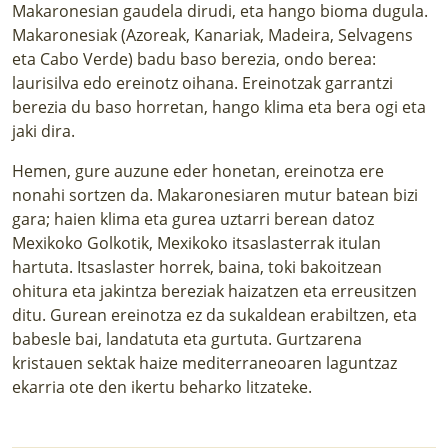
Makaronesian gaudela dirudi, eta hango bioma dugula.
Makaronesiak (Azoreak, Kanariak, Madeira, Selvagens
eta Cabo Verde) badu baso berezia, ondo berea:
laurisilva edo ereinotz oihana. Ereinotzak garrantzi
berezia du baso horretan, hango klima eta bera ogi eta
jaki dira.
Hemen, gure auzune eder honetan, ereinotza ere
nonahi sortzen da. Makaronesiaren mutur batean bizi
gara; haien klima eta gurea uztarri berean datoz
Mexikoko Golkotik, Mexikoko itsaslasterrak itulan
hartuta. Itsaslaster horrek, baina, toki bakoitzean
ohitura eta jakintza bereziak haizatzen eta erreusitzen
ditu. Gurean ereinotza ez da sukaldean erabiltzen, eta
babesle bai, landatuta eta gurtuta. Gurtzarena
kristauen sektak haize mediterraneoaren laguntzaz
ekarria ote den ikertu beharko litzateke.